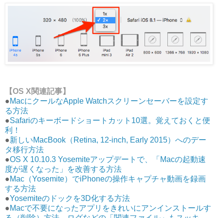
【OS X関連記事】
●
MacにクールなApple Watchスクリーンセーバーを設定す
る方法
●
Safariのキーボードショートカット10選。覚えておくと便
利！
●
新しいMacBook（Retina, 12-inch, Early 2015）へのデー
タ移行方法
●
OS X 10.10.3 Yosemiteアップデートで、「Macの起動速
度が遅くなった」を改善する方法
●
Mac（Yosemite）でiPhoneの操作キャプチャ動画を録画
する方法
●
Yosemiteのドックを3D化する方法
●
Macで不要になったアプリをきれいにアンインストールす
る（削除）方法。ログなどの「関連ファイル」もスッキ