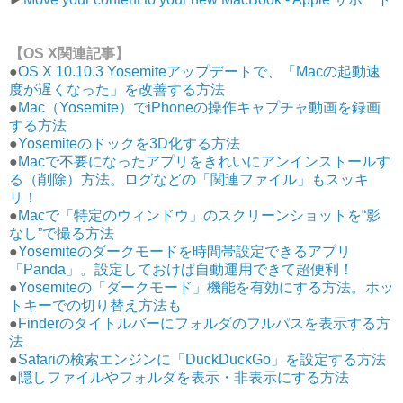
【OS X関連記事】
●
OS X 10.10.3 Yosemiteアップデートで、「Macの起動速
度が遅くなった」を改善する方法
●
Mac（Yosemite）でiPhoneの操作キャプチャ動画を録画
する方法
●
Yosemiteのドックを3D化する方法
●
Macで不要になったアプリをきれいにアンインストールす
る（削除）方法。ログなどの「関連ファイル」もスッキ
リ！
●
Macで「特定のウィンドウ」のスクリーンショットを“影
なし”で撮る方法
●
Yosemiteのダークモードを時間帯設定できるアプリ
「Panda」。設定しておけば自動運用できて超便利！
●
Yosemiteの「ダークモード」機能を有効にする方法。ホッ
トキーでの切り替え方法も
●
Finderのタイトルバーにフォルダのフルパスを表示する方
法
●
Safariの検索エンジンに「DuckDuckGo」を設定する方法
●
隠しファイルやフォルダを表示・非表示にする方法