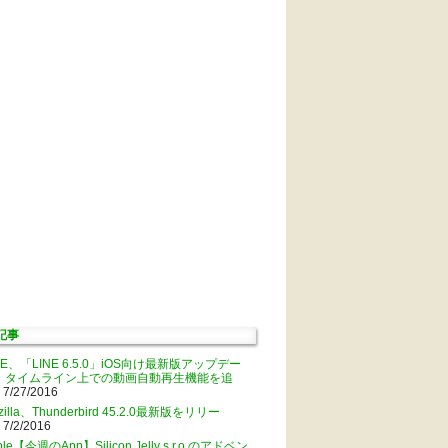
記事
NE、「LINE 6.5.0」iOS向け最新版アップデー
。タイムライン上での動画自動再生機能を追
 7/27/2016
zilla、Thunderbird 45.2.0最新版をリリー
 7/2/2016
ple【今週のApp】Silicon Jelly s.r.o.のアドベン