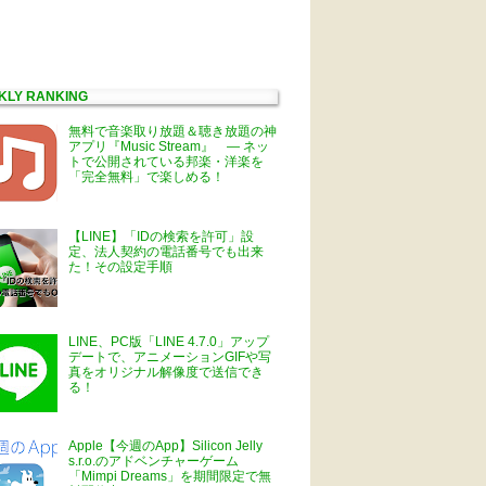
KLY RANKING
無料で音楽取り放題＆聴き放題の神
アプリ『Music Stream』 ― ネッ
トで公開されている邦楽・洋楽を
「完全無料」で楽しめる！
【LINE】「IDの検索を許可」設
定、法人契約の電話番号でも出来
た！その設定手順
LINE、PC版「LINE 4.7.0」アップ
デートで、アニメーションGIFや写
真をオリジナル解像度で送信でき
る！
Apple【今週のApp】Silicon Jelly
s.r.o.のアドベンチャーゲーム
「Mimpi Dreams」を期間限定で無