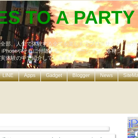
ES TO A PARTY
の全部、人生で体験する全てを楽しもうブログサイト。自分
、iPhoneやそれに付随するアプリケーション、各種ツール
を実体験の中で紹介していきます。
LINE
Apps
Gadget
Blogger
News
SiteM