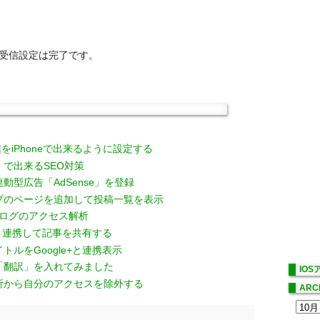
送受信設定は完了です。
をiPhoneで出来るように設定する
定」で出来るSEO対策
連動型広告「AdSense」を登録
マップのページを追加して投稿一覧を表示
ggerブログのアクセス解析
le+と連携して記事を共有する
イトルをGoogle+と連携表示
ト「翻訳」を入れてみました
IO
クセス解析から自分のアクセスを除外する
ARC