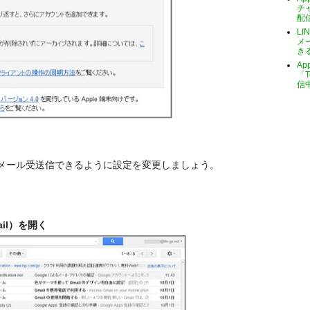
チ
配
LI
メ
き
A
「T
信
honeでメール受送信できるように設定を変更しましょう。
ail）を開く