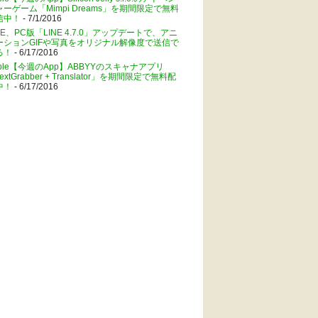
ャーゲーム「Mimpi Dreams」を期間限定で無料
信中！
- 7/1/2016
NE、PC版「LINE 4.7.0」アップデートで、アニ
ーションGIFや写真をオリジナル解像度で送信で
る！
- 6/17/2016
pple【今週のApp】ABBYYのスキャナアプリ
extGrabber + Translator」を期間限定で無料配
中！
- 6/17/2016