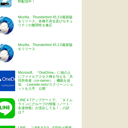
料配信中！
Mozilla、Thunderbird 45.3.0最新版
をリリース。各種不具合及びセキュ
リティの脆弱性を修正
Mozilla、Thunderbird 45.2.0最新版
をリリース
Microsoft、『OneDrive』に他の人
にファイルアクセス権を与える「共
同所有者（co-owner）」機能を追
加 - Liveside.netがスクリーンショ
ットを入手、公開
LINE 4.7アップデートで、「タイム
ラインにグループの情報（ノート・
友達情報）が流出してる！」の訳
は？
LINE、「LINE 6.5.0」iOS向け最新