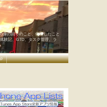
の身の回りのこと、体験したこと
の体験記、GTD、タスク管理、ラ
ap