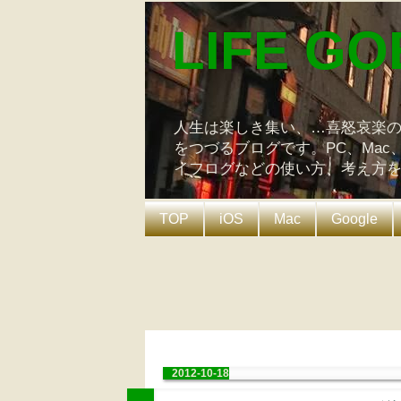
LIFE GO
人生は楽しき集い、…喜怒哀楽
をつづるブログです。PC、Mac
イフログなどの使い方、考え方
TOP
iOS
Mac
Google
2012-10-18