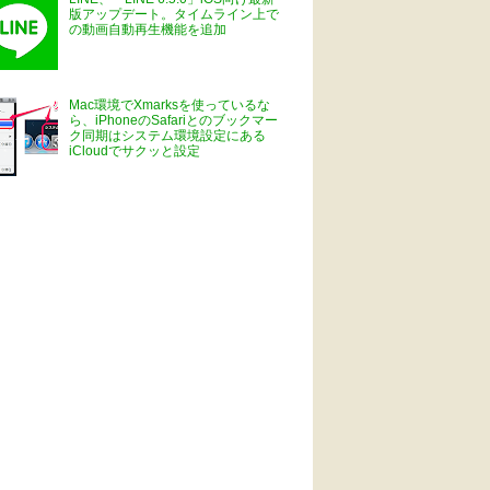
版アップデート。タイムライン上で
の動画自動再生機能を追加
Mac環境でXmarksを使っているな
ら、iPhoneのSafariとのブックマー
ク同期はシステム環境設定にある
iCloudでサクッと設定