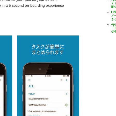
チ
w in a 5 second on-boarding experience
配
LI
メ
き
A
「T
信