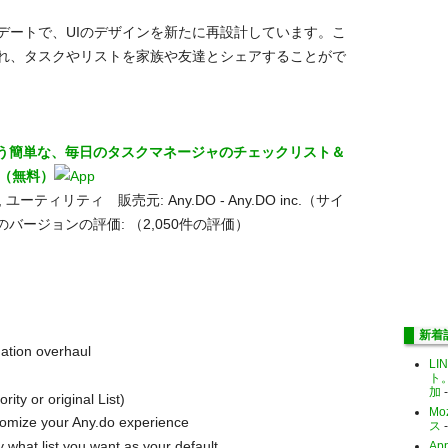
デートで、UIのデザインを新たに再設計しています。こ
れ、タスクやリストを家族や友達とシェアすることがで
トを行う簡単な、毎日のタスクマネージャのチェックリスト＆
0（無料）
ユーティリティ 販売元: Any.DO - Any.DO inc.（サイ
全てのバージョンの評価:
（2,050件の評価）
新着
ation overhaul
LI
ト
加
-
rity or original List)
Mo
stomize your Any.do experience
ス
-
y what list you want as your default
Ap