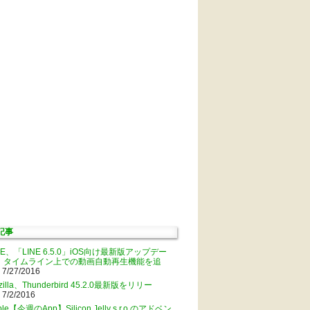
記事
NE、「LINE 6.5.0」iOS向け最新版アップデー
。タイムライン上での動画自動再生機能を追
 7/27/2016
zilla、Thunderbird 45.2.0最新版をリリー
 7/2/2016
ple【今週のApp】Silicon Jelly s.r.o.のアドベン