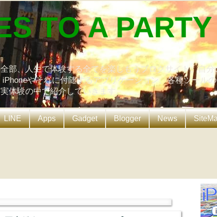
ES TO A PARTY
の全部、人生で体験する全てを楽しもうブログサイト。自分
、iPhoneやそれに付随するアプリケーション、各種ツール
を実体験の中で紹介していきます。
LINE
Apps
Gadget
Blogger
News
SiteM