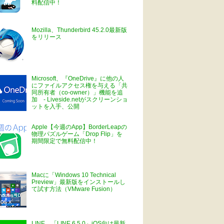
料配信中！
Mozilla、Thunderbird 45.2.0最新版
をリリース
Microsoft、『OneDrive』に他の人
にファイルアクセス権を与える「共
同所有者（co-owner）」機能を追
加 - Liveside.netがスクリーンショ
ットを入手、公開
Apple【今週のApp】BorderLeapの
物理パズルゲーム「Drop Flip」を
期間限定で無料配信中！
Macに「Windows 10 Technical
Preview」最新版をインストールし
て試す方法（VMware Fusion）
LINE、「LINE 6.5.0」iOS向け最新