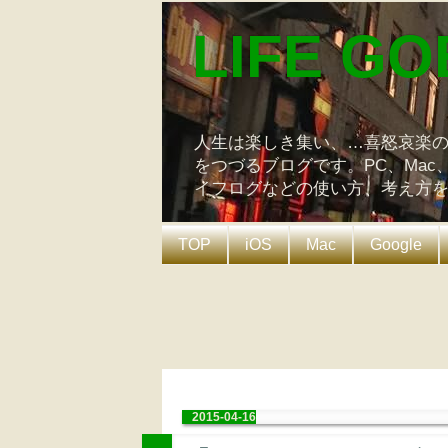
LIFE GO
人生は楽しき集い、…喜怒哀楽
をつづるブログです。PC、Mac
イフログなどの使い方、考え方
TOP
iOS
Mac
Google
2015-04-16