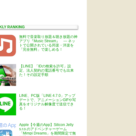
KLY RANKING
無料で音楽取り放題＆聴き放題の神
アプリ『Music Stream』 ― ネッ
トで公開されている邦楽・洋楽を
「完全無料」で楽しめる！
【LINE】「IDの検索を許可」設
定、法人契約の電話番号でも出来
た！その設定手順
LINE、PC版「LINE 4.7.0」アップ
デートで、アニメーションGIFや写
真をオリジナル解像度で送信でき
る！
Apple【今週のApp】Silicon Jelly
s.r.o.のアドベンチャーゲーム
「Mimpi Dreams」を期間限定で無