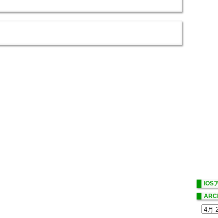
IO
ARC