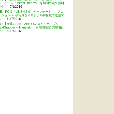
ャーゲーム「Mimpi Dreams」を期間限定で無料
信中！
- 7/1/2016
NE、PC版「LINE 4.7.0」アップデートで、アニ
ーションGIFや写真をオリジナル解像度で送信で
る！
- 6/17/2016
pple【今週のApp】ABBYYのスキャナアプリ
extGrabber + Translator」を期間限定で無料配
中！
- 6/17/2016