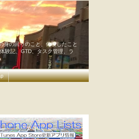
の身の回りのこと、体験したこと
の体験記、GTD、タスク管理、ラ
ap