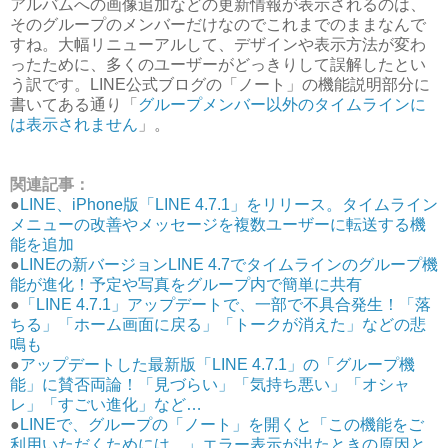
アルバムへの画像追加などの更新情報が表示されるのは、
そのグループのメンバーだけなのでこれまでのままなんで
すね。大幅リニューアルして、デザインや表示方法が変わ
ったために、多くのユーザーがどっきりして誤解したとい
う訳です。LINE公式ブログの「ノート」の機能説明部分に
書いてある通り「
グループメンバー以外のタイムラインに
は表示されません
」。
関連記事：
●
LINE、iPhone版「LINE 4.7.1」をリリース。タイムライン
メニューの改善やメッセージを複数ユーザーに転送する機
能を追加
●
LINEの新バージョンLINE 4.7でタイムラインのグループ機
能が進化！予定や写真をグループ内で簡単に共有
●
「LINE 4.7.1」アップデートで、一部で不具合発生！「落
ちる」「ホーム画面に戻る」「トークが消えた」などの悲
鳴も
●
アップデートした最新版「LINE 4.7.1」の「グループ機
能」に賛否両論！「見づらい」「気持ち悪い」「オシャ
レ」「すごい進化」など…
●
LINEで、グループの「ノート」を開くと「この機能をご
利用いただくためには…」エラー表示が出たときの原因と