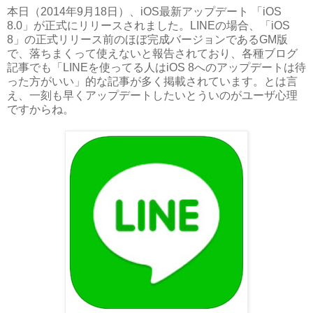
本日（2014年9月18日）、iOS最新アップデート 「iOS
8.0」が正式にリリースされました。LINEの場合、「iOS
8」の正式リリース前のほぼ完成バージョンであるGM版
で、落ちまくって使えないと報告されており、各種ブログ
記事でも「LINEを使ってる人はiOS 8へのアップデートは待
った方がいい」的な記事が多く掲載されています。とは言
え、一刻も早くアップデートしたいとういのがユーザ心理
ですからね。