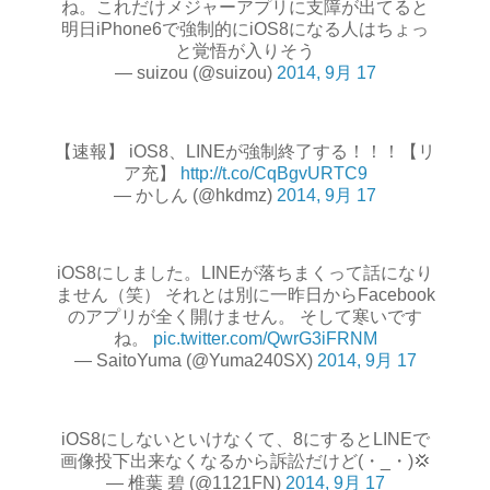
ね。これだけメジャーアプリに支障が出てると
明日iPhone6で強制的にiOS8になる人はちょっ
と覚悟が入りそう
— suizou (@suizou)
2014, 9月 17
【速報】 iOS8、LINEが強制終了する！！！【リ
ア充】
http://t.co/CqBgvURTC9
— かしん (@hkdmz)
2014, 9月 17
iOS8にしました。LINEが落ちまくって話になり
ません（笑） それとは別に一昨日からFacebook
のアプリが全く開けません。 そして寒いです
ね。
pic.twitter.com/QwrG3iFRNM
— SaitoYuma (@Yuma240SX)
2014, 9月 17
iOS8にしないといけなくて、8にするとLINEで
画像投下出来なくなるから訴訟だけど(・_・)💢
— 椎葉 碧 (@1121FN)
2014, 9月 17