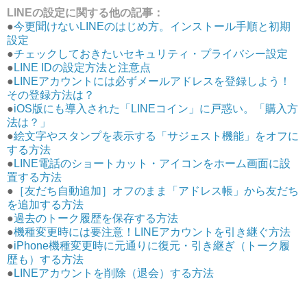
LINEの設定に関する他の記事：
●
今更聞けないLINEのはじめ方。インストール手順と初期
設定
●
チェックしておきたいセキュリティ・プライバシー設定
●
LINE IDの設定方法と注意点
●
LINEアカウントには必ずメールアドレスを登録しよう！
その登録方法は？
●
iOS版にも導入された「LINEコイン」に戸惑い。「購入方
法は？」
●
絵文字やスタンプを表示する「サジェスト機能」をオフに
する方法
●
LINE電話のショートカット・アイコンをホーム画面に設
置する方法
●
［友だち自動追加］オフのまま「アドレス帳」から友だち
を追加する方法
●
過去のトーク履歴を保存する方法
●
機種変更時には要注意！LINEアカウントを引き継ぐ方法
●
iPhone機種変更時に元通りに復元・引き継ぎ（トーク履
歴も）する方法
●
LINEアカウントを削除（退会）する方法