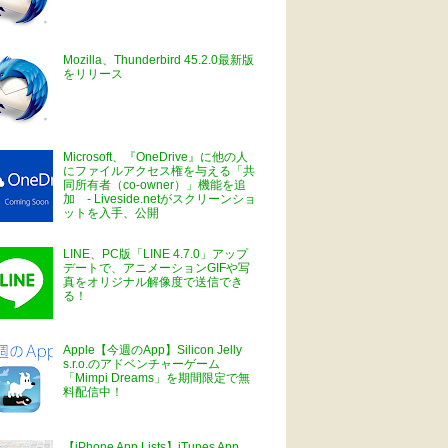
Mozilla、Thunderbird 45.2.0最新版
をリリース
Microsoft、『OneDrive』に他の人
にファイルアクセス権を与える「共
同所有者（co-owner）」機能を追
加 - Liveside.netがスクリーンショ
ットを入手、公開
LINE、PC版「LINE 4.7.0」アップ
デートで、アニメーションGIFや写
真をオリジナル解像度で送信でき
る！
Apple【今週のApp】Silicon Jelly
s.r.o.のアドベンチャーゲーム
「Mimpi Dreams」を期間限定で無
料配信中！
【iPhone App Lists】iTunes App