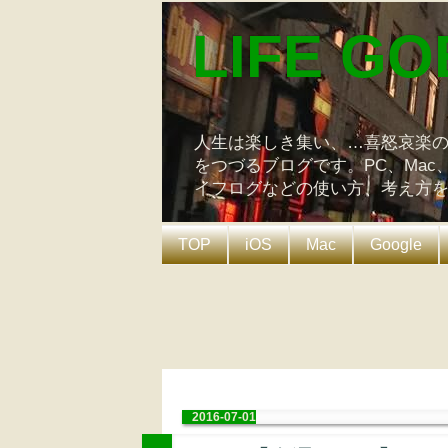
LIFE GO
人生は楽しき集い、…喜怒哀楽
をつづるブログです。PC、Mac
イフログなどの使い方、考え方
TOP
iOS
Mac
Google
2016-07-01