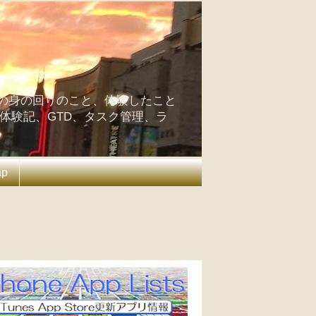
の身の回りのこと、体験したこと
の体験記、GTD、タスク管理、ラ
ap