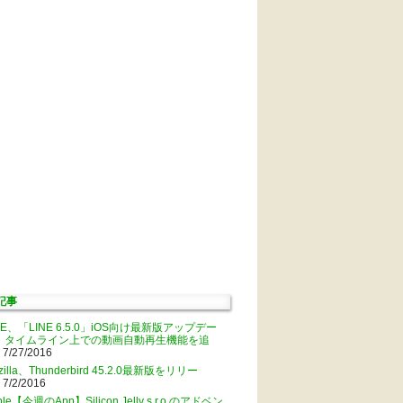
記事
NE、「LINE 6.5.0」iOS向け最新版アップデー
。タイムライン上での動画自動再生機能を追
 7/27/2016
zilla、Thunderbird 45.2.0最新版をリリー
 7/2/2016
ple【今週のApp】Silicon Jelly s.r.o.のアドベン