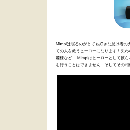
Mimpiは寝るのがとても好きな怠け者
ての人を救うヒーローになります！失わ
姫様など— Mimpiはヒーローとして彼
を行うことはできません—そしてその相