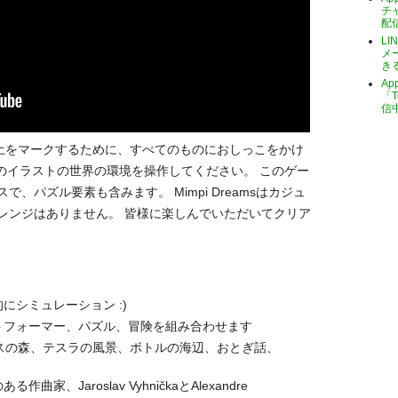
チ
配
LI
メ
き
A
「T
信
領土をマークするために、すべてのものにおしっこをかけ
のイラストの世界の環境を操作してください。 このゲー
、パズル要素も含みます。 Mimpi Dreamsはカジュ
レンジはありません。 皆様に楽しんでいただいてクリア
にシミュレーション :)
トフォーマー、パズル、冒険を組み合わせます
ースの森、テスラの風景、ボトルの海辺、おとぎ話、
、Jaroslav VyhničkaとAlexandre