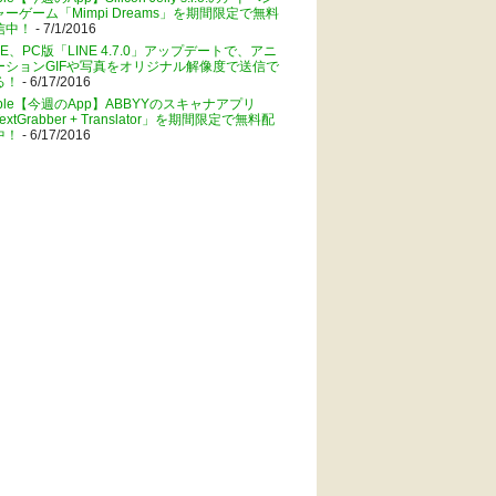
ャーゲーム「Mimpi Dreams」を期間限定で無料
信中！
- 7/1/2016
NE、PC版「LINE 4.7.0」アップデートで、アニ
ーションGIFや写真をオリジナル解像度で送信で
る！
- 6/17/2016
pple【今週のApp】ABBYYのスキャナアプリ
extGrabber + Translator」を期間限定で無料配
中！
- 6/17/2016