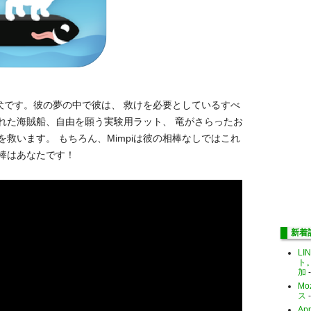
の犬です。彼の夢の中で彼は、 救けを必要としているすべ
れた海賊船、自由を願う実験用ラット、 竜がさらったお
らを救います。 もちろん、Mimpiは彼の相棒なしではこれ
棒はあなたです！
新着
LI
ト
加
-
Mo
ス
-
Ap