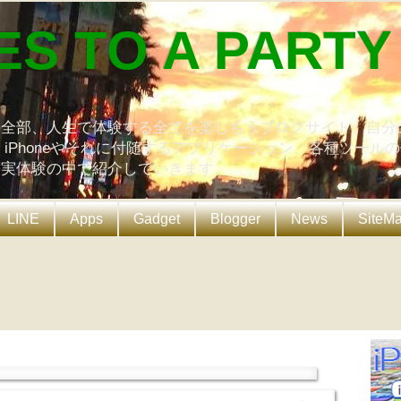
ES TO A PARTY
の全部、人生で体験する全てを楽しもうブログサイト。自分
、iPhoneやそれに付随するアプリケーション、各種ツール
を実体験の中で紹介していきます。
LINE
Apps
Gadget
Blogger
News
SiteM