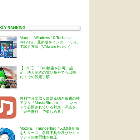
KLY RANKING
Macに「Windows 10 Technical
Preview」最新版をインストールし
て試す方法（VMware Fusion）
【LINE】「IDの検索を許可」設
定、法人契約の電話番号でも出来
た！その設定手順
無料で音楽取り放題＆聴き放題の神
アプリ『Music Stream』 ― ネッ
トで公開されている邦楽・洋楽を
「完全無料」で楽しめる！
Mozilla、Thunderbird 45.3.0最新版
をリリース。各種不具合及びセキュ
リティの脆弱性を修正