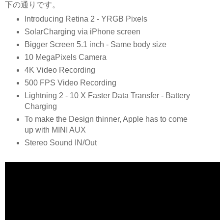
下の通りです。
Introducing Retina 2 - YRGB Pixels
SolarCharging via iPhone screen
Bigger Screen 5.1 inch - Same body size
10 MegaPixels Camera
4K Video Recording
500 FPS Video Recording
Lightning 2 - 10 X Faster Data Transfer - Battery
Charging
To make the Design thinner, Apple has to come
up with MINI AUX
Stereo Sound IN/Out