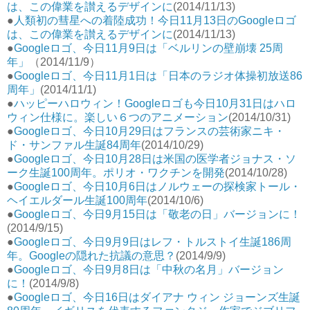
は、この偉業を讃えるデザインに
(2014/11/13)
●
人類初の彗星への着陸成功！今日11月13日のGoogleロゴ
は、この偉業を讃えるデザインに
(2014/11/13)
●
Googleロゴ、今日11月9日は「ベルリンの壁崩壊 25周
年」
（2014/11/9）
●
Googleロゴ、今日11月1日は「日本のラジオ体操初放送86
周年」
(2014/11/1)
●
ハッピーハロウィン！Googleロゴも今日10月31日はハロ
ウィン仕様に。楽しい６つのアニメーション
(2014/10/31)
●
Googleロゴ、今日10月29日はフランスの芸術家ニキ・
ド・サンファル生誕84周年
(2014/10/29)
●
Googleロゴ、今日10月28日は米国の医学者ジョナス・ソ
ーク生誕100周年。ポリオ・ワクチンを開発
(2014/10/28)
●
Googleロゴ、今日10月6日はノルウェーの探検家トール・
ヘイエルダール生誕100周年
(2014/10/6)
●
Googleロゴ、今日9月15日は「敬老の日」バージョンに！
(2014/9/15)
●
Googleロゴ、今日9月9日はレフ・トルストイ生誕186周
年。Googleの隠れた抗議の意思？
(2014/9/9)
●
Googleロゴ、今日9月8日は「中秋の名月」バージョン
に！
(2014/9/8)
●
Googleロゴ、今日16日はダイアナ ウィン ジョーンズ生誕