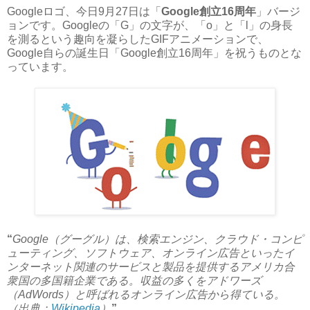
Googleロゴ、今日9月27日は「
Google創立16周年
」バージ
ョンです。Googleの「G」の文字が、「o」と「l」の身長
を測るという趣向を凝らしたGIFアニメーションで、
Google自らの誕生日「Google創立16周年」を祝うものとな
っています。
“
Google（グーグル）は、検索エンジン、クラウド・コンピ
ューティング、ソフトウェア、オンライン広告といったイ
ンターネット関連のサービスと製品を提供するアメリカ合
衆国の多国籍企業である。収益の多くをアドワーズ
（AdWords）と呼ばれるオンライン広告から得ている。
（出典：
Wikipedia
）
”