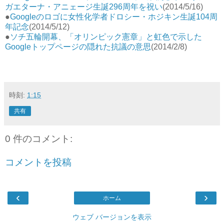
ガエターナ・アニェージ生誕296周年を祝い
(2014/5/16)
●
Googleのロゴに女性化学者ドロシー・ホジキン生誕104周
年記念
(2014/5/12)
●
ソチ五輪開幕、「オリンピック憲章」と虹色で示した
Googleトップページの隠れた抗議の意思
(2014/2/8)
時刻:
1:15
共有
0 件のコメント:
コメントを投稿
‹
›
ホーム
ウェブ バージョンを表示