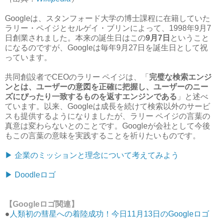
Googleは、スタンフォード大学の博士課程に在籍していた
ラリー・ペイジとセルゲイ・ブリンによって、1998年9月7
日創業されました。本来の誕生日はこの
9月7日
ということ
になるのですが、Googleは毎年9月27日を誕生日として祝
っています。
共同創設者でCEOのラリー ペイジは、「
完璧な検索エンジ
ンとは、ユーザーの意図を正確に把握し、ユーザーのニー
ズにぴったり一致するものを返すエンジンである
」と述べ
ています。以来、Googleは成長を続けて検索以外のサービ
スも提供するようになりましたが、ラリー ペイジの言葉の
真意は変わらないとのことです。Googleが会社として今後
もこの言葉の意味を実践することを祈りたいものです。
▶︎ 企業のミッションと理念について考えてみよう
▶︎ Doodleロゴ
【Googleロゴ関連】
●
人類初の彗星への着陸成功！今日11月13日のGoogleロゴ