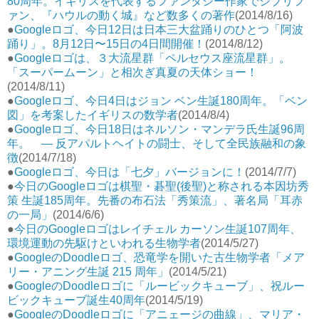
80周年。イギリスを代表するファンタジー作家でジブリフ
ァン、『ハウルの動く城』など数多くの著作
(2014/8/16)
●
Googleロゴ、今日12日は日本三大盆踊りのひとつ「阿波
踊り」。8月12日〜15日の4日間開催！
(2014/8/12)
●
Googleロゴは、３大流星群「ペルセウス座流星群」。
「スーパームーン」と相次ぎ真夏の天体ショー！
(2014/8/11)
●
Googleロゴ、今日4日はジョン ベン生誕180周年。「ベン
図」を考案したイギリスの数学者
(2014/8/4)
●
Googleロゴ、今日18日はネルソン・マンデラ氏生誕96周
年。 — 反アパルトヘイトの闘士、そして全民族融和の象
徴
(2014/7/18)
●
Googleロゴ、今日は「七夕」バージョンに！
(2014/7/7)
●
今日のGoogleロゴは棋聖・碁聖(後聖)と称される本因坊秀
策 生誕185周年。先番の布石法「秀策流」、著名局「耳赤
の一局」
(2014/6/6)
●
今日のGoogleロゴはレイチェル カーソン生誕107周年、
環境運動の先駆けといわれる生物学者
(2014/5/27)
●
GoogleのDoodleロゴ、恐竜学を開いた古生物学者「メア
リー・アニング生誕 215 周年」
(2014/5/21)
●
GoogleのDoodleロゴに「ルービックキューブ」、祝ルー
ビックキューブ誕生40周年
(2014/5/19)
●
GoogleのDoodleロゴに「アニェージの曲線」、マリア・