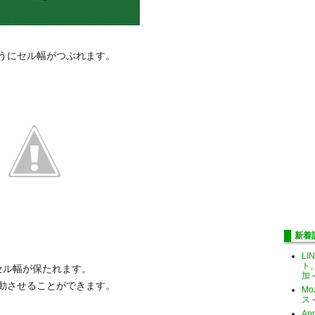
うにセル幅がつぶれます。
新着
LI
ト
セル幅が保たれます。
加
-
動させることができます。
Mo
ス
-
Ap