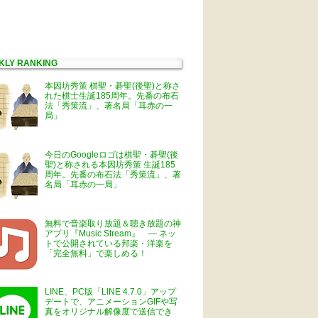
KLY RANKING
本因坊秀策 棋聖・碁聖(後聖)と称さ
れた棋士生誕185周年。先番の布石
法「秀策流」、著名局「耳赤の一
局」
今日のGoogleロゴは棋聖・碁聖(後
聖)と称される本因坊秀策 生誕185
周年。先番の布石法「秀策流」、著
名局「耳赤の一局」
無料で音楽取り放題＆聴き放題の神
アプリ『Music Stream』 ― ネッ
トで公開されている邦楽・洋楽を
「完全無料」で楽しめる！
LINE、PC版「LINE 4.7.0」アップ
デートで、アニメーションGIFや写
真をオリジナル解像度で送信でき