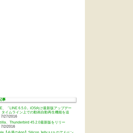
記事
NE、「LINE 6.5.0」iOS向け最新版アップデー
。タイムライン上での動画自動再生機能を追
 7/27/2016
zilla、Thunderbird 45.2.0最新版をリリー
 7/2/2016
ple【今週のApp】Silicon Jelly s.r.o.のアドベン