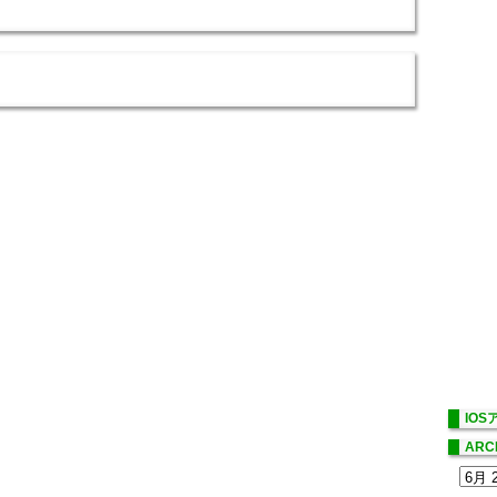
IO
ARC