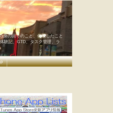
の身の回りのこと、体験したこと
の体験記、GTD、タスク管理、ラ
ap