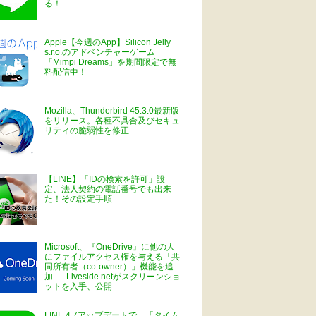
る！
Apple【今週のApp】Silicon Jelly
s.r.o.のアドベンチャーゲーム
「Mimpi Dreams」を期間限定で無
料配信中！
Mozilla、Thunderbird 45.3.0最新版
をリリース。各種不具合及びセキュ
リティの脆弱性を修正
【LINE】「IDの検索を許可」設
定、法人契約の電話番号でも出来
た！その設定手順
Microsoft、『OneDrive』に他の人
にファイルアクセス権を与える「共
同所有者（co-owner）」機能を追
加 - Liveside.netがスクリーンショ
ットを入手、公開
LINE 4.7アップデートで、「タイム