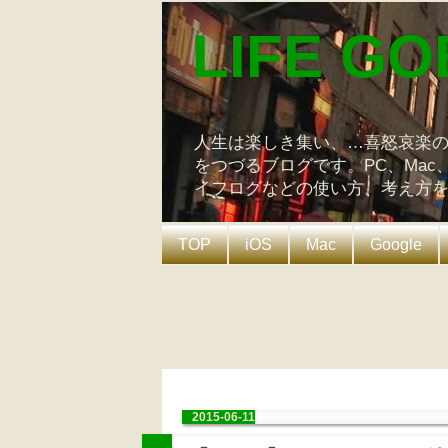
LIFE GO
人生は楽しき集い、…喜怒哀楽
をつづるブログです。PC、Mac
イフログなどの使い方、考え方
TOP
iOS
Mac
Google
2015-06-11