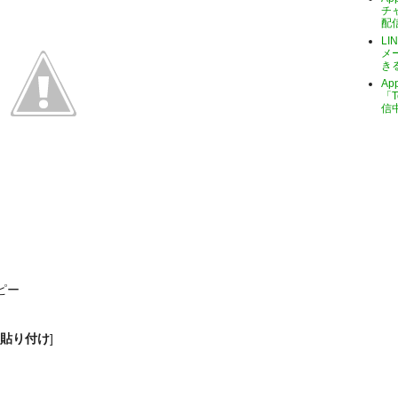
チ
配
LI
メ
き
A
「T
信
ピー
貼り付け
]