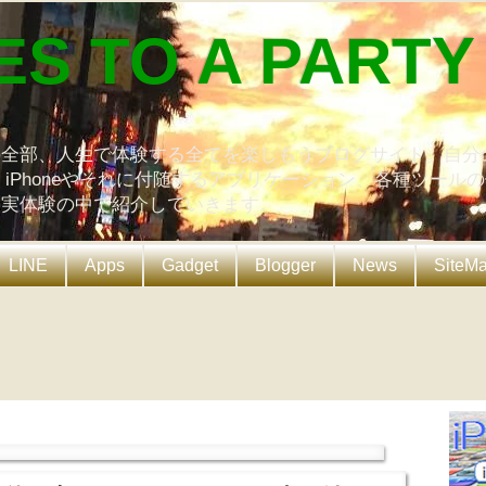
ES TO A PARTY
の全部、人生で体験する全てを楽しもうブログサイト。自分
、iPhoneやそれに付随するアプリケーション、各種ツール
を実体験の中で紹介していきます。
LINE
Apps
Gadget
Blogger
News
SiteM