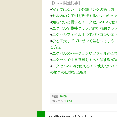
【Excel関連記事】
●
安全ではない！？外部リンクの探し方
●
セル内の文字列を改行するいくつかの
●
知らないと損する！エクセル2013で使
●
エクセルで横棒グラフと縦折れ線グラ
●
エクセルファイル１つでパソコンやエ
●
ひと工夫してプレゼンで差をつけよう
る方法
●
エクセルのバージョンやファイルの互
●
エクセルで土日祭日をすっとばす数式W
●
エクセル2013は使える！？使えない
の驚きの仕様など紹介
時刻:
16:58
カテゴリ:
Excel