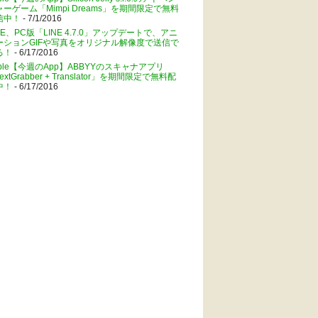
ャーゲーム「Mimpi Dreams」を期間限定で無料
信中！
- 7/1/2016
NE、PC版「LINE 4.7.0」アップデートで、アニ
ーションGIFや写真をオリジナル解像度で送信で
る！
- 6/17/2016
pple【今週のApp】ABBYYのスキャナアプリ
extGrabber + Translator」を期間限定で無料配
中！
- 6/17/2016