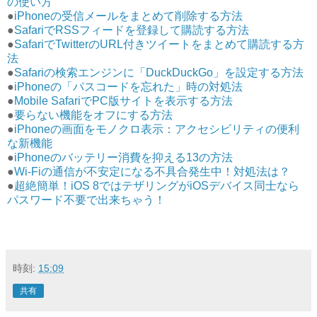
の使い方
●
iPhoneの受信メールをまとめて削除する方法
●
SafariでRSSフィードを登録して購読する方法
●
SafariでTwitterのURL付きツイートをまとめて購読する方
法
●
Safariの検索エンジンに「DuckDuckGo」を設定する方法
●
iPhoneの「パスコードを忘れた」時の対処法
●
Mobile SafariでPC版サイトを表示する方法
●
要らない機能をオフにする方法
●
iPhoneの画面をモノクロ表示：アクセシビリティの便利
な新機能
●
iPhoneのバッテリー消費を抑える13の方法
●
Wi-Fiの通信が不安定になる不具合発生中！対処法は？
●
超絶簡単！iOS 8ではテザリングがiOSデバイス同士なら
パスワード不要で出来ちゃう！
時刻:
15:09
共有