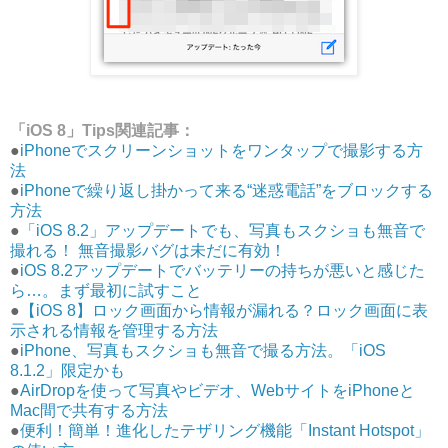
「iOS 8」Tips関連記事：
●
iPhoneでスクリーンショットをワンタップで撮影する方
法
●
iPhoneで繰り返し掛かって来る“迷惑電話”をブロックする
方法
●
「iOS 8.2」アップデートでも、写真もスクショも無音で
撮れる！ 無音撮影バグは未だに有効！
●
iOS 8.2アップデートでバッテリーの持ちが悪いと感じた
ら…。まず最初に試すこと
●
【iOS 8】ロック画面から情報が漏れる？ロック画面に表
示される情報を管理する方法
●
iPhone、写真もスクショも無音で撮る方法。「iOS
8.1.2」限定かも
●
AirDropを使って写真やビデオ、WebサイトをiPhoneと
Mac間で共有する方法
●
便利！簡単！進化したテザリング機能「Instant Hotspot」