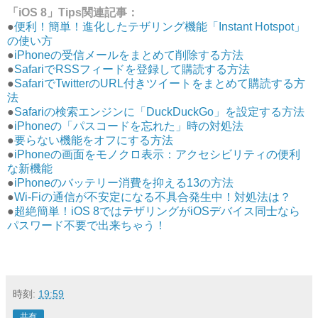
「iOS 8」Tips関連記事：
●
便利！簡単！進化したテザリング機能「Instant Hotspot」
の使い方
●
iPhoneの受信メールをまとめて削除する方法
●
SafariでRSSフィードを登録して購読する方法
●
SafariでTwitterのURL付きツイートをまとめて購読する方
法
●
Safariの検索エンジンに「DuckDuckGo」を設定する方法
●
iPhoneの「パスコードを忘れた」時の対処法
●
要らない機能をオフにする方法
●
iPhoneの画面をモノクロ表示：アクセシビリティの便利
な新機能
●
iPhoneのバッテリー消費を抑える13の方法
●
Wi-Fiの通信が不安定になる不具合発生中！対処法は？
●
超絶簡単！iOS 8ではテザリングがiOSデバイス同士なら
パスワード不要で出来ちゃう！
時刻:
19:59
共有