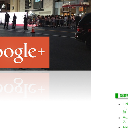
新着
LI
ト
加
-
Mo
ス
-
Ap