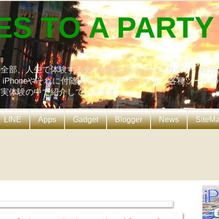
ES TO A PARTY
の全部、人生で体験する全てを楽しもうブログサイト。自分
、iPhoneやそれに付随するアプリケーション、各種ツール
を実体験の中で紹介していきます。
LINE
Apps
Gadget
Blogger
News
SiteM