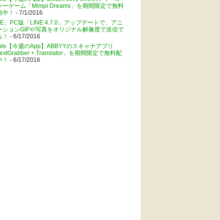
ャーゲーム「Mimpi Dreams」を期間限定で無料
信中！
- 7/1/2016
NE、PC版「LINE 4.7.0」アップデートで、アニ
ーションGIFや写真をオリジナル解像度で送信で
る！
- 6/17/2016
pple【今週のApp】ABBYYのスキャナアプリ
extGrabber + Translator」を期間限定で無料配
中！
- 6/17/2016