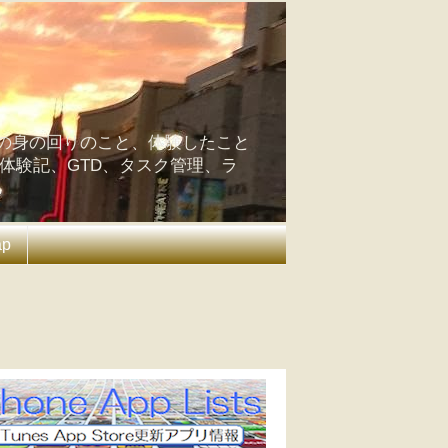
の身の回りのこと、体験したこと
の体験記、GTD、タスク管理、ラ
ap