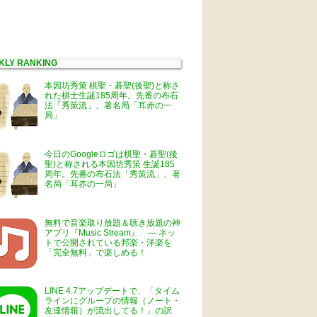
KLY RANKING
本因坊秀策 棋聖・碁聖(後聖)と称さ
れた棋士生誕185周年。先番の布石
法「秀策流」、著名局「耳赤の一
局」
今日のGoogleロゴは棋聖・碁聖(後
聖)と称される本因坊秀策 生誕185
周年。先番の布石法「秀策流」、著
名局「耳赤の一局」
無料で音楽取り放題＆聴き放題の神
アプリ『Music Stream』 ― ネッ
トで公開されている邦楽・洋楽を
「完全無料」で楽しめる！
LINE 4.7アップデートで、「タイム
ラインにグループの情報（ノート・
友達情報）が流出してる！」の訳