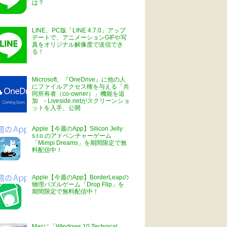
は？
LINE、PC版「LINE 4.7.0」アップ
デートで、アニメーションGIFや写
真をオリジナル解像度で送信でき
る！
Microsoft、『OneDrive』に他の人
にファイルアクセス権を与える「共
同所有者（co-owner）」機能を追
加 - Liveside.netがスクリーンショ
ットを入手、公開
Apple【今週のApp】Silicon Jelly
s.r.o.のアドベンチャーゲーム
「Mimpi Dreams」を期間限定で無
料配信中！
Apple【今週のApp】BorderLeapの
物理パズルゲーム「Drop Flip」を
期間限定で無料配信中！
Macに「Windows 10 Technical