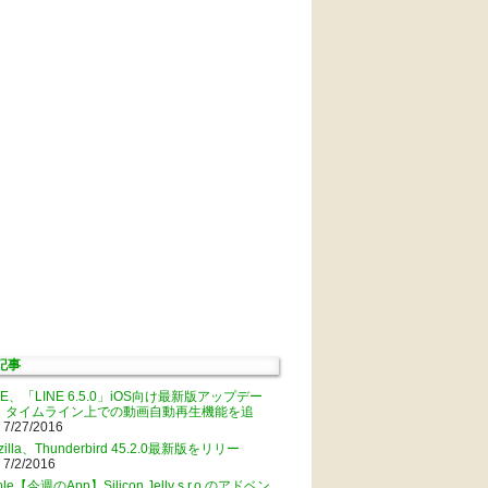
記事
NE、「LINE 6.5.0」iOS向け最新版アップデー
。タイムライン上での動画自動再生機能を追
 7/27/2016
zilla、Thunderbird 45.2.0最新版をリリー
 7/2/2016
ple【今週のApp】Silicon Jelly s.r.o.のアドベン