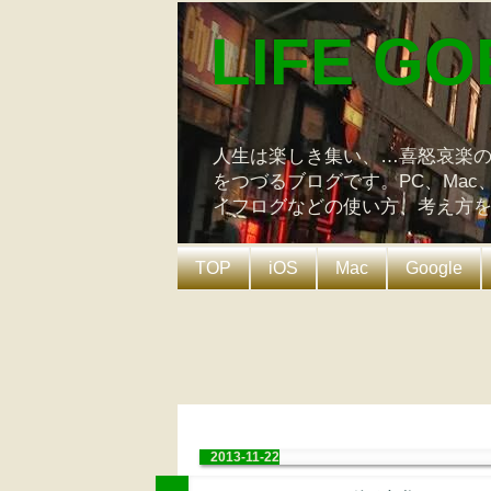
LIFE GO
人生は楽しき集い、…喜怒哀楽
をつづるブログです。PC、Mac
イフログなどの使い方、考え方
TOP
iOS
Mac
Google
2013-11-22