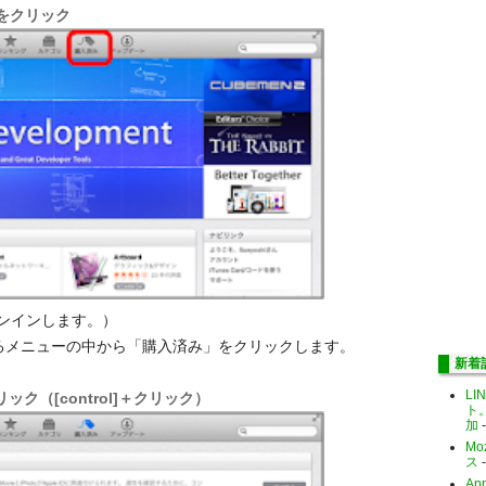
み」をクリック
ンインします。）
上にあるメニューの中から「購入済み」をクリックします。
新着
LI
ク（[control]＋クリック）
ト
加
-
Mo
ス
-
Ap