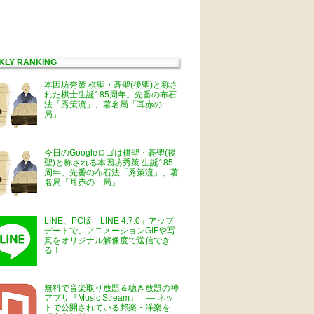
KLY RANKING
本因坊秀策 棋聖・碁聖(後聖)と称さ
れた棋士生誕185周年。先番の布石
法「秀策流」、著名局「耳赤の一
局」
今日のGoogleロゴは棋聖・碁聖(後
聖)と称される本因坊秀策 生誕185
周年。先番の布石法「秀策流」、著
名局「耳赤の一局」
LINE、PC版「LINE 4.7.0」アップ
デートで、アニメーションGIFや写
真をオリジナル解像度で送信でき
る！
無料で音楽取り放題＆聴き放題の神
アプリ『Music Stream』 ― ネッ
トで公開されている邦楽・洋楽を