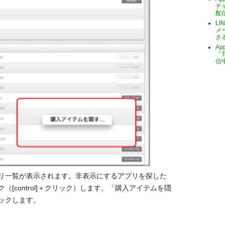
チ
配
LI
メ
き
A
「T
信
リ一覧が表示されます。非表示にするアプリを探した
[control]＋クリック）します。「購入アイテムを隠
ックします。