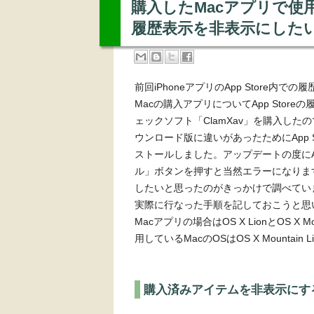
購入したMacアプリで使用
履歴表示を非表示にした
前回iPhoneアプリのApp Store
Macの購入アプリについてApp Store
ェックソフト「
ClamXav
」を購入したので
ウンロード版に違いがあったためにApp 
ストールしました。アップデートの度にAp
ル」ボタンを押すと当然エラーになります。
したいと思ったのがきっかけで調べていま
実際に行なった手順を記しておこうと思
Macアプリの場合はOS X LionとOS X
用しているMacのOSはOS X Mounta
購入済みアイテムを非表示にす