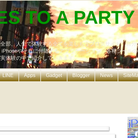
ES TO A PARTY
の全部、人生で体験する全てを楽しもうブログサイト。自分
、iPhoneやそれに付随するアプリケーション、各種ツール
を実体験の中で紹介していきます。
LINE
Apps
Gadget
Blogger
News
SiteM