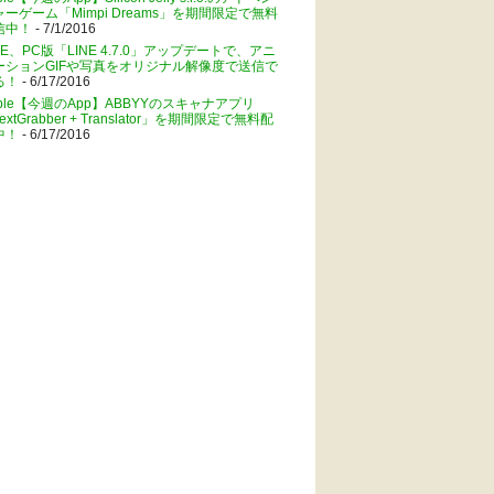
ャーゲーム「Mimpi Dreams」を期間限定で無料
信中！
- 7/1/2016
NE、PC版「LINE 4.7.0」アップデートで、アニ
ーションGIFや写真をオリジナル解像度で送信で
る！
- 6/17/2016
pple【今週のApp】ABBYYのスキャナアプリ
extGrabber + Translator」を期間限定で無料配
中！
- 6/17/2016