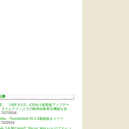
記事
NE、「LINE 6.5.0」iOS向け最新版アップデー
。タイムライン上での動画自動再生機能を追
 7/27/2016
zilla、Thunderbird 45.2.0最新版をリリー
 7/2/2016
ple【今週のApp】Silicon Jelly s.r.o.のアドベン