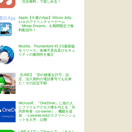
「完全無料」で楽しめる！
Apple【今週のApp】Silicon Jelly
s.r.o.のアドベンチャーゲーム
「Mimpi Dreams」を期間限定で無
料配信中！
Mozilla、Thunderbird 45.3.0最新版
をリリース。各種不具合及びセキュ
リティの脆弱性を修正
【LINE】「IDの検索を許可」設
定、法人契約の電話番号でも出来
た！その設定手順
Microsoft、『OneDrive』に他の人
にファイルアクセス権を与える「共
同所有者（co-owner）」機能を追
加 - Liveside.netがスクリーンショ
ットを入手、公開
LINE 4.7アップデートで、「タイム