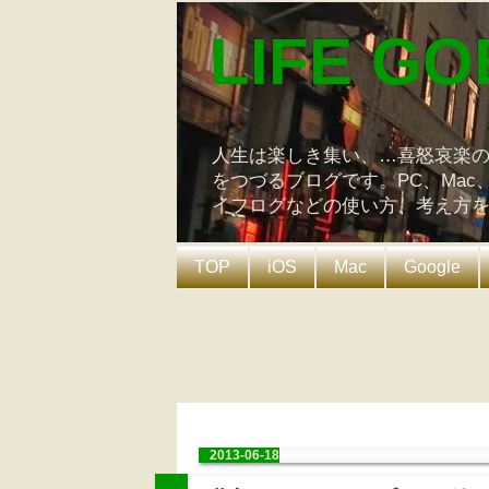
LIFE GO
人生は楽しき集い、…喜怒哀楽
をつづるブログです。PC、Mac
イフログなどの使い方、考え方
TOP
iOS
Mac
Google
2013-06-18