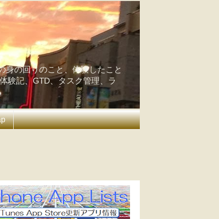
の身の回りのこと、体験したこと
の体験記、GTD、タスク管理、ラ
ap