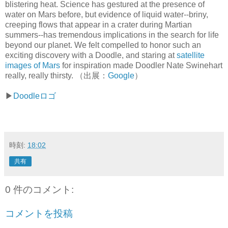
blistering heat. Science has gestured at the presence of
water on Mars before, but evidence of liquid water--briny,
creeping flows that appear in a crater during Martian
summers--has tremendous implications in the search for life
beyond our planet. We felt compelled to honor such an
exciting discovery with a Doodle, and staring at
satellite
images of Mars
for inspiration made Doodler Nate Swinehart
really, really thirsty. （出展：
Google
）
▶︎
Doodleロゴ
時刻:
18:02
共有
0 件のコメント:
コメントを投稿