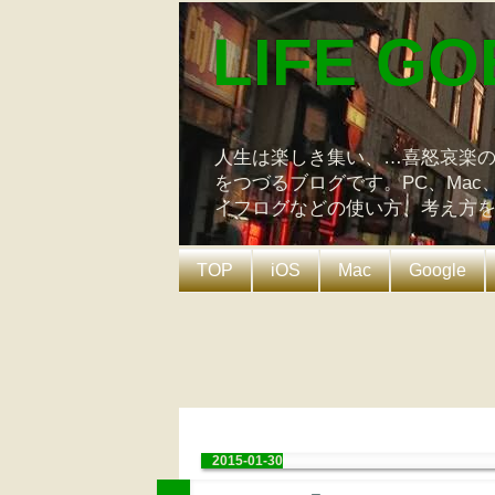
LIFE GO
人生は楽しき集い、…喜怒哀楽
をつづるブログです。PC、Mac
イフログなどの使い方、考え方
TOP
iOS
Mac
Google
2015-01-30