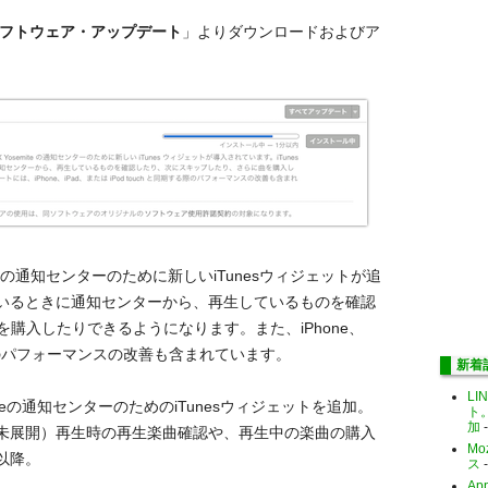
フトウェア・アップデート
」よりダウンロードおよびア
iteの通知センターのために新しいiTunesウィジェットが追
を聴いているときに通知センターから、再生しているものを確認
購入したりできるようになります。また、iPhone、
期する際のパフォーマンスの改善も含まれています。
新着
LI
miteの通知センターのためのiTunesウィジェットを追加。
ト
加
-
o（日本未展開）再生時の再生楽曲確認や、再生中の楽曲の購入
Mo
5以降。
ス
-
Ap