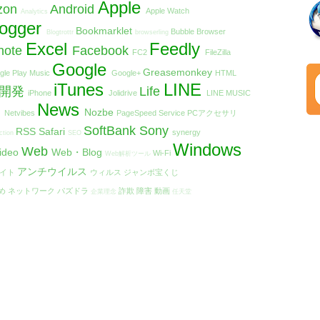
Apple
zon
Android
Apple Watch
Analytics
logger
Bookmarklet
Bubble Browser
Blogtrottr
browserling
Excel
Feedly
note
Facebook
FC2
FileZilla
Google
Greasemonkey
gle Play Music
Google+
HTML
iTunes
LINE
リ開発
Life
iPhone
Jolidrive
LINE MUSIC
t
News
Nozbe
Netvibes
PageSpeed Service
PCアクセサリ
SoftBank
Sony
RSS
Safari
synergy
ction
SEO
Windows
Web
ideo
Web・Blog
Wi-Fi
Web解析ツール
アンチウイルス
エイト
ウィルス
ジャンボ宝くじ
め
ネットワーク
パズドラ
詐欺
障害
動画
企業理念
任天堂