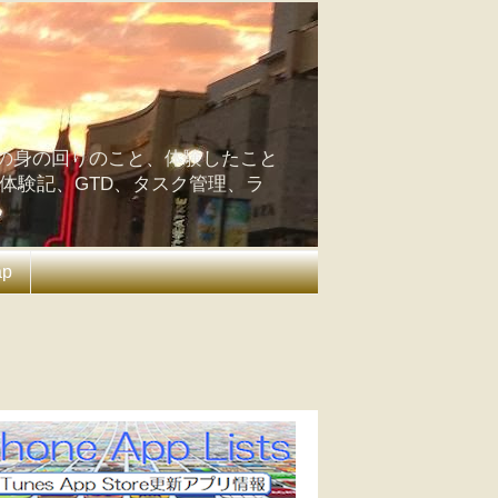
の身の回りのこと、体験したこと
の体験記、GTD、タスク管理、ラ
ap