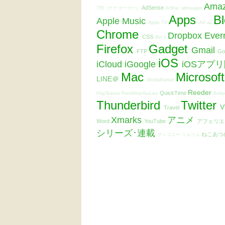
Ama
AdSense
755（ナナゴーゴー）
AirMac
allmyapps
Apps
B
Apple Music
Apple TV
Art
au
Chrome
Dropbox
Ever
CSS
dlvr.it
Firefox
Gadget
Gmail
FTP
Go
iOS
iCloud
iGoogle
iOSアプ
Mac
Microsof
LINE＠
MediaMarker
Reeder
QuickTime
PlayStation
PrintWhatYouLike
Refle
Thunderbird
Twitter
V
Travel
Xmarks
アニメ
Word
YouTube
アフェリ
シリーズ･連載
ねこあつ
ディズニー ツムツム