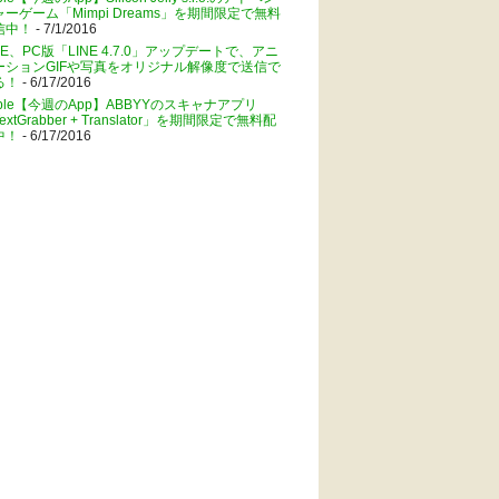
ャーゲーム「Mimpi Dreams」を期間限定で無料
信中！
- 7/1/2016
NE、PC版「LINE 4.7.0」アップデートで、アニ
ーションGIFや写真をオリジナル解像度で送信で
る！
- 6/17/2016
pple【今週のApp】ABBYYのスキャナアプリ
extGrabber + Translator」を期間限定で無料配
中！
- 6/17/2016