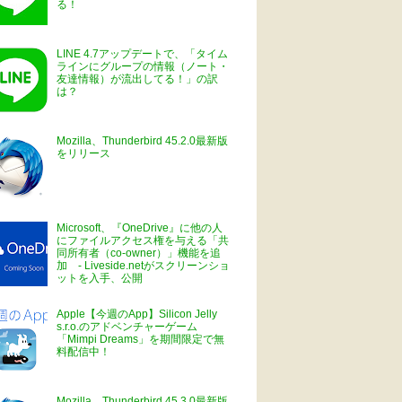
る！
LINE 4.7アップデートで、「タイム
ラインにグループの情報（ノート・
友達情報）が流出してる！」の訳
は？
Mozilla、Thunderbird 45.2.0最新版
をリリース
Microsoft、『OneDrive』に他の人
にファイルアクセス権を与える「共
同所有者（co-owner）」機能を追
加 - Liveside.netがスクリーンショ
ットを入手、公開
Apple【今週のApp】Silicon Jelly
s.r.o.のアドベンチャーゲーム
「Mimpi Dreams」を期間限定で無
料配信中！
Mozilla、Thunderbird 45.3.0最新版