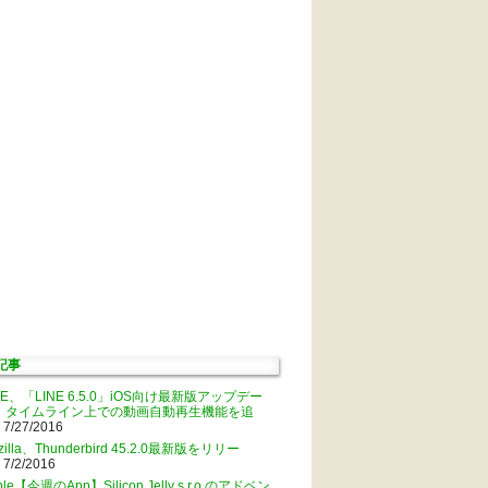
記事
NE、「LINE 6.5.0」iOS向け最新版アップデー
。タイムライン上での動画自動再生機能を追
 7/27/2016
zilla、Thunderbird 45.2.0最新版をリリー
 7/2/2016
ple【今週のApp】Silicon Jelly s.r.o.のアドベン