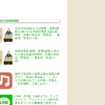
KLY RANKING
今日のGoogleロゴは棋聖・碁聖(後
聖)と称される本因坊秀策 生誕185
周年。先番の布石法「秀策流」、著
名局「耳赤の一局」
本因坊秀策 棋聖・碁聖(後聖)と称さ
れた棋士生誕185周年。先番の布石
法「秀策流」、著名局「耳赤の一
局」
無料で音楽取り放題＆聴き放題の神
アプリ『Music Stream』 ― ネッ
トで公開されている邦楽・洋楽を
「完全無料」で楽しめる！
LINE、PC版「LINE 4.7.0」アップ
デートで、アニメーションGIFや写
真をオリジナル解像度で送信でき