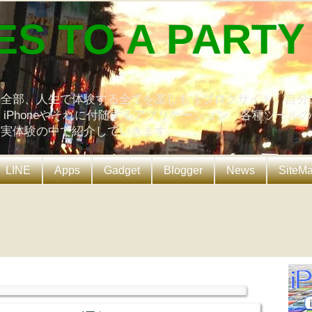
ES TO A PARTY
の全部、人生で体験する全てを楽しもうブログサイト。自分
、iPhoneやそれに付随するアプリケーション、各種ツール
を実体験の中で紹介していきます。
LINE
Apps
Gadget
Blogger
News
SiteM