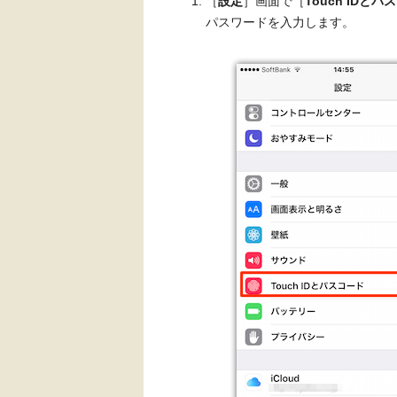
［
設定
］画面で［
Touch IDとパ
パスワードを入力します。