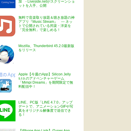
加 - Liveside.netがスクリーンショ
ットを入手、公開
無料で音楽取り放題＆聴き放題の神
アプリ『Music Stream』 ― ネッ
トで公開されている邦楽・洋楽を
「完全無料」で楽しめる！
Mozilla、Thunderbird 45.2.0最新版
をリリース
Apple【今週のApp】Silicon Jelly
s.r.o.のアドベンチャーゲーム
「Mimpi Dreams」を期間限定で無
料配信中！
LINE、PC版「LINE 4.7.0」アップ
デートで、アニメーションGIFや写
真をオリジナル解像度で送信でき
る！
【iPhone App Lists】iTunes App