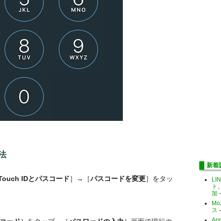
法
新着
Touch IDとパスコード
］→［
パスコードを変更
］をタッ
LI
ト
加
-
Mo
ス
-
Ap