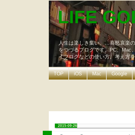
LIFE GO
人生は楽しき集い、…喜怒哀楽
をつづるブログです。PC、Mac
イフログなどの使い方、考え方
TOP
iOS
Mac
Google
2015-09-26