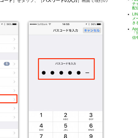
スコード
］をタップ、［
パスワードの入力
］画面で現行の
チ
配
LI
メ
き
A
「T
信