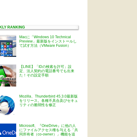
KLY RANKING
Macに「Windows 10 Technical
Preview」最新版をインストールし
て試す方法（VMware Fusion）
【LINE】「IDの検索を許可」設
定、法人契約の電話番号でも出来
た！その設定手順
Mozilla、Thunderbird 45.3.0最新版
をリリース。各種不具合及びセキュ
リティの脆弱性を修正
Microsoft、『OneDrive』に他の人
にファイルアクセス権を与える「共
同所有者（co-owner）」機能を追