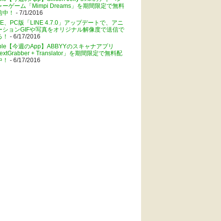
ャーゲーム「Mimpi Dreams」を期間限定で無料
信中！
- 7/1/2016
NE、PC版「LINE 4.7.0」アップデートで、アニ
ーションGIFや写真をオリジナル解像度で送信で
る！
- 6/17/2016
pple【今週のApp】ABBYYのスキャナアプリ
extGrabber + Translator」を期間限定で無料配
中！
- 6/17/2016