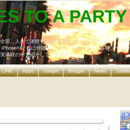
ES TO A PARTY
の全部、人生で体験する全てを楽しもうブログサイト。自分
、iPhoneやそれに付随するアプリケーション、各種ツール
を実体験の中で紹介していきます。
LINE
Apps
Gadget
Blogger
News
SiteM