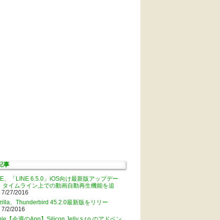
記事
NE、「LINE 6.5.0」iOS向け最新版アップデー
。タイムライン上での動画自動再生機能を追
 7/27/2016
zilla、Thunderbird 45.2.0最新版をリリー
 7/2/2016
ple【今週のApp】Silicon Jelly s.r.o.のアドベン