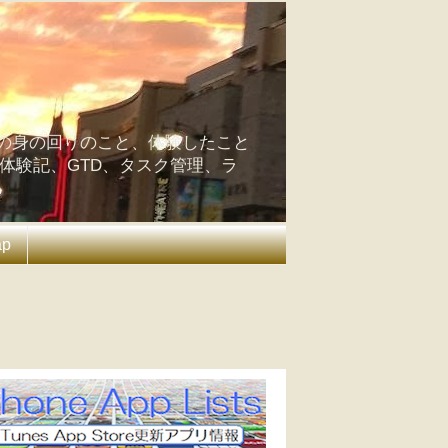
の身の回りのこと、体験したこと
の体験記、GTD、タスク管理、ラ
ap