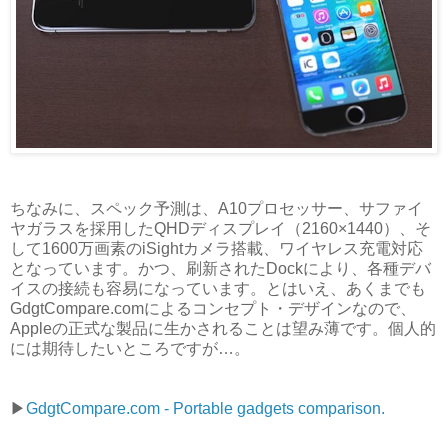
ちなみに、スペック予測は、A10プロセッサー、サファイ
ヤガラスを採用したQHDディスプレイ（2160×1440）、そ
して1600万画素のiSightカメラ搭載、ワイヤレス充電対応
となっています。かつ、刷新されたDockにより、各種デバ
イスの接続も容易になっています。とはいえ、あくまでも
GdgtCompare.comによるコンセプト・デザインなので、
Appleの正式な製品に生かされることは望み薄です。個人的
には期待したいところですが…。
▶︎
GdgtCompare.com - Portable gadgets comparison.