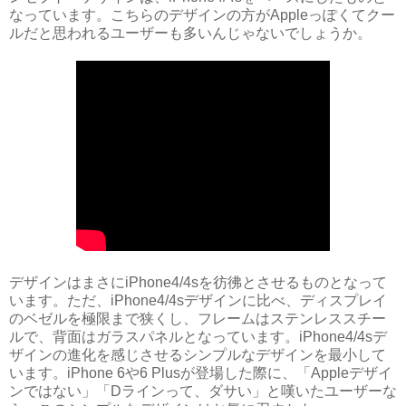
なっています。こちらのデザインの方がAppleっぽくてクー
ルだと思われるユーザーも多いんじゃないでしょうか。
デザインはまさにiPhone4/4sを彷彿とさせるものとなって
います。ただ、iPhone4/4sデザインに比べ、ディスプレイ
のベゼルを極限まで狭くし、フレームはステンレススチー
ルで、背面はガラスパネルとなっています。iPhone4/4sデ
ザインの進化を感じさせるシンプルなデザインを最小して
います。iPhone 6や6 Plusが登場した際に、「Appleデザイ
ンではない」「Dラインって、ダサい」と嘆いたユーザーな