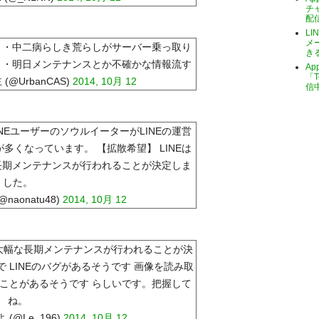
チ
配
LI
メ
い ・中二病らしき荒らしがサーバー乗っ取り
き
す ・明日メンテナンスとか不確かな情報流す
A
「T
@UrbanCAS)
2014, 10月 12
信
LINEユーザーのソウルイーターがLINEの運営
くなっています。 【拡散希望】 LINEは
大幅な長期メンテナンスが行われることが決定しま
した。
aonatu48)
2014, 10月 12
00まで大幅な長期メンテナンスが行われることが決
で LINEのバグがあるそうです 画像を読み取
のことがあるそうです らしいです。把握して
ね。
 (@Le_196)
2014, 10月 12