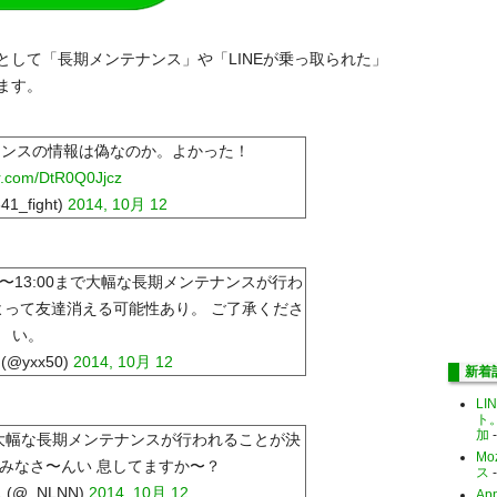
して「長期メンテナンス」や「LINEが乗っ取られた」
ます。
テナンスの情報は偽なのか。よかった！
er.com/DtR0Q0Jjcz
1_fight)
2014, 10月 12
:00〜13:00まで大幅な長期メンテナンスが行わ
よって友達消える可能性あり。 ご了承くださ
い。
@yxx50)
2014, 10月 12
新着
LI
ト
加
-
00まで大幅な長期メンテナンスが行われることが決
Mo
民のみなさ〜んい 息してますか〜？
ス
-
 (@_NLNN)
2014, 10月 12
Ap