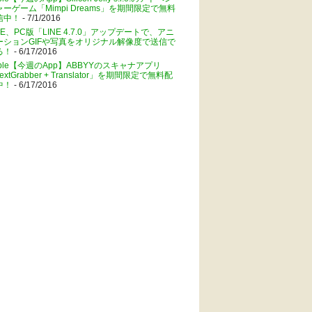
ャーゲーム「Mimpi Dreams」を期間限定で無料
信中！
- 7/1/2016
NE、PC版「LINE 4.7.0」アップデートで、アニ
ーションGIFや写真をオリジナル解像度で送信で
る！
- 6/17/2016
pple【今週のApp】ABBYYのスキャナアプリ
extGrabber + Translator」を期間限定で無料配
中！
- 6/17/2016