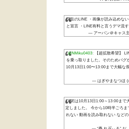
現在のLINE ・画像が読み込めな
と宣言 ・LINE有料と言うデマ流
— アーバン＠キャス主 (
"
@NMiku0403
: 【超拡散希望】 
を乗っ取りました。そのためバグが多
10月13日1:00〜13:00まで
— はぎやまなつほ (@n
LINEは10月13日1:00～13:
定しました。 今から10時半ごろま
れない 動画を読み取れない など
— “轟 れゔぃる” だ よ