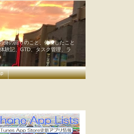
の身の回りのこと、体験したこと
の体験記、GTD、タスク管理、ラ
ap