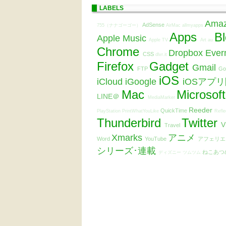
LABELS
Ama
AdSense
755（ナナゴーゴー）
AirMac
allmyapps
Apps
B
Apple Music
Apple TV
Art
au
Chrome
Dropbox
Ever
CSS
dlvr.it
Firefox
Gadget
Gmail
FTP
Go
iOS
iCloud
iGoogle
iOSアプ
Mac
Microsof
LINE＠
MediaMarker
Reeder
QuickTime
PlayStation
PrintWhatYouLike
Refle
Thunderbird
Twitter
V
Travel
Xmarks
アニメ
Word
YouTube
アフェリ
シリーズ･連載
ねこあつ
ディズニー ツムツム