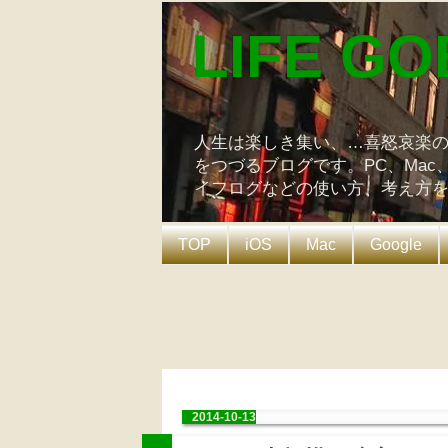
LIFE GO
人生は楽しき集い、…喜怒哀楽
をつづるブログです。PC、Mac
イフログなどの使い方、考え方
TOP
iOS
Mac
Google
2014-10-13