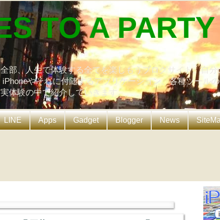
ES TO A PARTY
の全部、人生で体験する全てを楽しもうブログサイト。自分
、iPhoneやそれに付随するアプリケーション、各種ツール
を実体験の中で紹介していきます。
LINE
Apps
Gadget
Blogger
News
SiteM