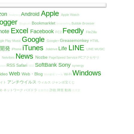
Apple
zon
Android
Apple Watch
Analytics
logger
Bookmarklet
Bubble Browser
Blogtrottr
browserling
Excel
Feedly
note
Facebook
FC2
FileZilla
Google
Greasemonkey
gle Play Music
Google+
HTML
iTunes
LINE
リ開発
Life
iPhone
Jolidrive
LINE MUSIC
t
News
Nozbe
Netvibes
PageSpeed Service
PCアクセサリ
SoftBank
Sony
RSS
Safari
synergy
ction
SEO
Windows
Web
ideo
Web・Blog
Wi-Fi
Web解析ツール
アンチウイルス
エイト
ウィルス
ジャンボ宝くじ
め
ネットワーク
パズドラ
詐欺
障害
動画
企業理念
任天堂