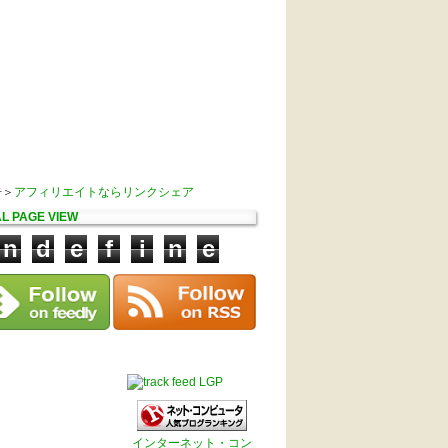
告＞
アフィリエイトならリンクシェア
L PAGE VIEW
n
d
e
f
i
n
e
LGP
インターネット・コン