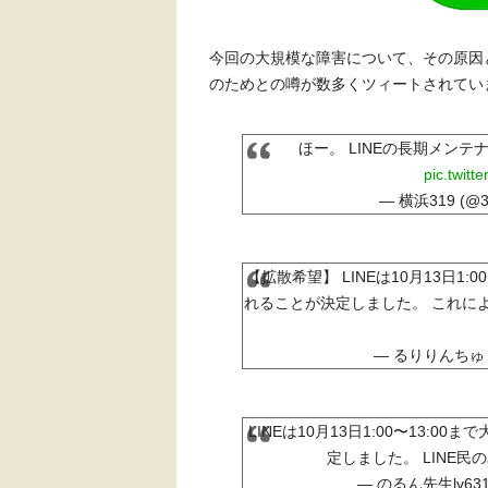
今回の大規模な障害について、その原因と
のためとの噂が数多くツィートされてい
ほー。 LINEの長期メン
pic.twitt
— 横浜319 (@34
【拡散希望】 LINEは10月13日1
れることが決定しました。 これに
— るりりんちゅ (
LINEは10月13日1:00〜13:
定しました。 LINE
— のるん先生lv631