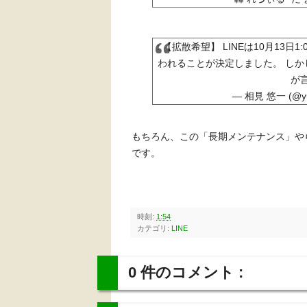
: 【拡散希望】 LINEは10月13日
われることが決定しました。 しかし
が
— 相見 悠一 (@yu
もちろん、この「長期メンテナンス」やら
です。
時刻:
1:54
カテゴリ:
LINE
0 件のコメント :