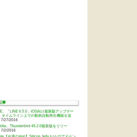
記事
NE、「LINE 6.5.0」iOS向け最新版アップデー
。タイムライン上での動画自動再生機能を追
 7/27/2016
zilla、Thunderbird 45.2.0最新版をリリー
 7/2/2016
ple【今週のApp】Silicon Jelly s.r.o.のアドベン