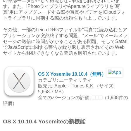
の外部モニタが正しく機能しない問題も解消されていま
す。また、iPhotoライブラリやApertureライブラリを“写
真”用にアップグレードする際や写真やビデオをiCloudフォ
トライブラリに同期する際の信頼性も向上しています。
その他、一部のLeica DNGファイルを“写真”に読み込むとア
プリケーションが突然終了する問題、“メール”でメールメッ
セージの送信に時間がかかることがある問題、そしてSafari
でJavaScriptに関する警告が繰り返し表示されてその Web
サイトから移動できなくなる問題も解消されています。
OS X Yosemite 10.10.4（無料）
カテゴリ: ユーティリティ
販売元: Apple - iTunes K.K.（サイズ:
5,668.7 MB）
全てのバージョンの評価:
（1,938件の
評価）
OS X 10.10.4 Yosemiteの新機能