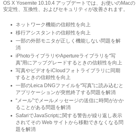
OS X Yosemite 10.10.4 アップデートでは、お使いのMacの
安定性、互換性、およびセキュリティが改善されます。
ネットワーク機能の信頼性を向上
移行アシスタントの信頼性を向上
一部の外部モニタが正しく機能しない問題を解
消
iPhotoライブラリやApertureライブラリを“写
真”用にアップグレードするときの信頼性を向上
写真やビデオをiCloudフォトライブラリに同期
するときの信頼性を向上
一部のLeica DNGファイルを“写真”に読み込むと
アプリケーションが突然終了する問題を解消
“メール”でメールメッセージの送信に時間がかか
ることがある問題を解消
SafariでJavaScriptに関する警告が繰り返し表示
されてその Web サイトから移動できなくなる問
題を解消