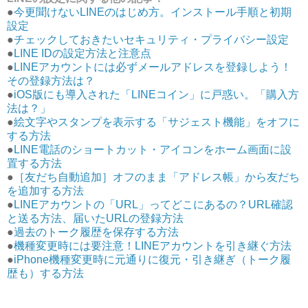
●
今更聞けないLINEのはじめ方。インストール手順と初期
設定
●
チェックしておきたいセキュリティ・プライバシー設定
●
LINE IDの設定方法と注意点
●
LINEアカウントには必ずメールアドレスを登録しよう！
その登録方法は？
●
iOS版にも導入された「LINEコイン」に戸惑い。「購入方
法は？」
●
絵文字やスタンプを表示する「サジェスト機能」をオフに
する方法
●
LINE電話のショートカット・アイコンをホーム画面に設
置する方法
●
［友だち自動追加］オフのまま「アドレス帳」から友だち
を追加する方法
●
LINEアカウントの「URL」ってどこにあるの？URL確認
と送る方法、届いたURLの登録方法
●
過去のトーク履歴を保存する方法
●
機種変更時には要注意！LINEアカウントを引き継ぐ方法
●
iPhone機種変更時に元通りに復元・引き継ぎ（トーク履
歴も）する方法