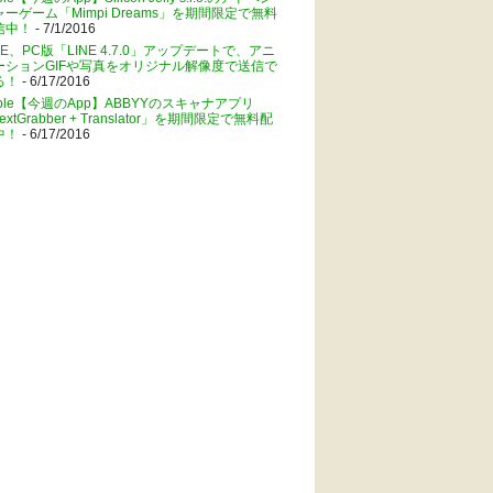
ャーゲーム「Mimpi Dreams」を期間限定で無料
信中！
- 7/1/2016
NE、PC版「LINE 4.7.0」アップデートで、アニ
ーションGIFや写真をオリジナル解像度で送信で
る！
- 6/17/2016
pple【今週のApp】ABBYYのスキャナアプリ
extGrabber + Translator」を期間限定で無料配
中！
- 6/17/2016