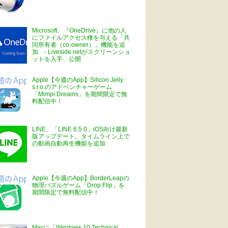
Microsoft、『OneDrive』に他の人
にファイルアクセス権を与える「共
同所有者（co-owner）」機能を追
加 - Liveside.netがスクリーンショ
ットを入手、公開
Apple【今週のApp】Silicon Jelly
s.r.o.のアドベンチャーゲーム
「Mimpi Dreams」を期間限定で無
料配信中！
LINE、「LINE 6.5.0」iOS向け最新
版アップデート。タイムライン上で
の動画自動再生機能を追加
Apple【今週のApp】BorderLeapの
物理パズルゲーム「Drop Flip」を
期間限定で無料配信中！
Macに「Windows 10 Technical