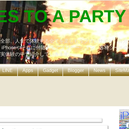
ES TO A PARTY
の全部、人生で体験する全てを楽しもうブログサイト。自分
、iPhoneやそれに付随するアプリケーション、各種ツール
を実体験の中で紹介していきます。
LINE
Apps
Gadget
Blogger
News
SiteM