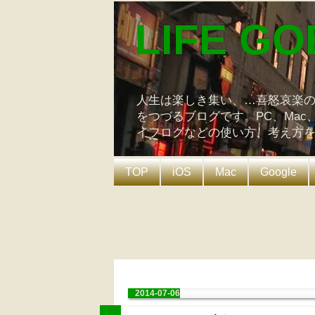
LIFE GO
人生は楽しき集い、…喜怒哀楽
をつづるブログです。PC、Mac
イフログなどの使い方、考え方
TOP
iOS
Mac
Google
2014-07-06