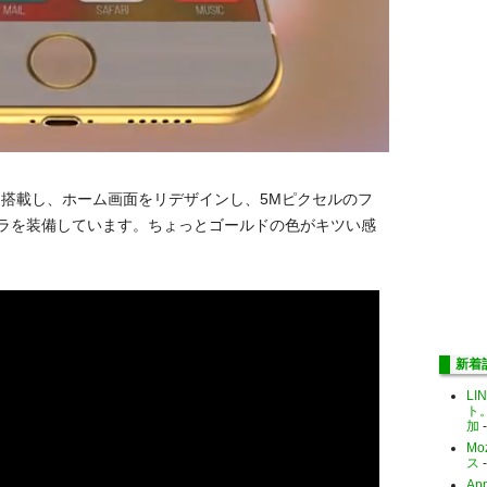
レイを搭載し、ホーム画面をリデザインし、5Mピクセルのフ
メラを装備しています。ちょっとゴールドの色がキツい感
新着
LI
ト
加
-
Mo
ス
-
Ap