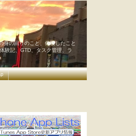
の身の回りのこと、体験したこと
の体験記、GTD、タスク管理、ラ
ap