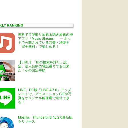
KLY RANKING
無料で音楽取り放題＆聴き放題の神
アプリ『Music Stream』 ― ネッ
トで公開されている邦楽・洋楽を
「完全無料」で楽しめる！
【LINE】「IDの検索を許可」設
定、法人契約の電話番号でも出来
た！その設定手順
LINE、PC版「LINE 4.7.0」アップ
デートで、アニメーションGIFや写
真をオリジナル解像度で送信でき
る！
Mozilla、Thunderbird 45.2.0最新版
をリリース