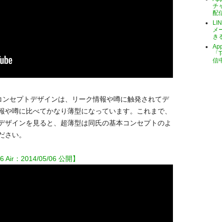
チ
配
LI
メ
き
A
「T
信
げたこのコンセプトデザインは、リーク情報や噂に触発されてデ
報や噂に比べてかなり薄型になっています。これまで、
デザインを見ると、超薄型は同氏の基本コンセプトのよ
ださい。
6 Air：2014/05/06 公開
】