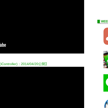
WEE
 (iController)：2014/04/20公開】