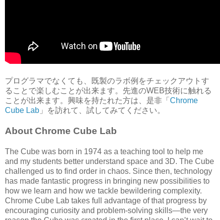
プログラマでなくても、既製のラボ例をチェックアウトす
ることで楽しむことが出来ます。先進のWEB技術に触れる
ことが出来ます。興味を持たれた方は、是非「
Chrome
Cube Lab
」を訪れて、試してみてください。
About Chrome Cube Lab
The Cube was born in 1974 as a teaching tool to help me
and my students better understand space and 3D. The Cube
challenged us to find order in chaos. Since then, technology
has made fantastic progress in bringing new possibilities to
how we learn and how we tackle bewildering complexity.
Chrome Cube Lab takes full advantage of that progress by
encouraging curiosity and problem-solving skills—the very