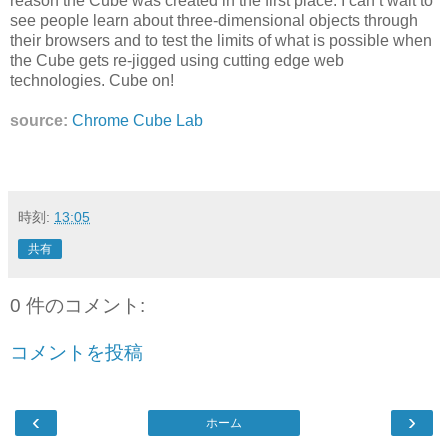
reason the Cube was created in the first place. I can’t wait to
see people learn about three-dimensional objects through
their browsers and to test the limits of what is possible when
the Cube gets re-jigged using cutting edge web
technologies. Cube on!
source:
Chrome Cube Lab
時刻:
13:05
共有
0 件のコメント:
コメントを投稿
‹
›
ホーム