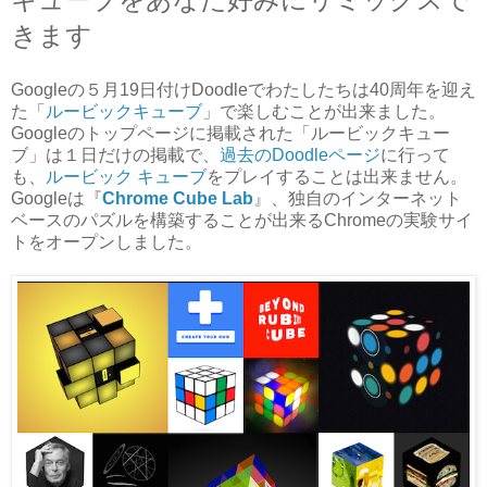
きます
Googleの５月19日付けDoodleでわたしたちは40周年を迎え
た「
ルービックキューブ
」で楽しむことが出来ました。
Googleのトップページに掲載された「ルービックキュー
ブ」は１日だけの掲載で、
過去のDoodleページ
に行って
も、
ルービック キューブ
をプレイすることは出来ません。
Googleは『
Chrome Cube Lab
』、独自のインターネット
ベースのパズルを構築することが出来るChromeの実験サイ
トをオープンしました。