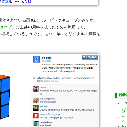
投稿されている画像は、ルービックキューブのみです。
ューブ
」の生誕40周年を祝ったものを流用して、
祝いを継続しているようです。是非、早くオリジナルの投稿を
新着
LI
ト
加
-
Mo
ス
-
Ap