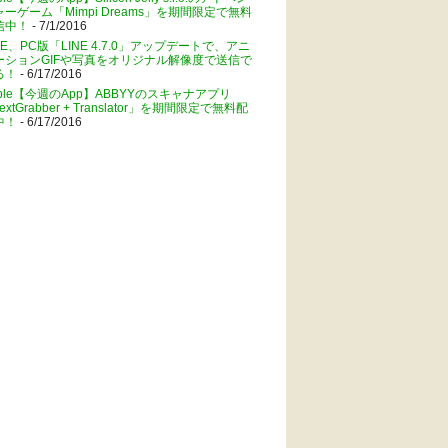
ャーゲーム「Mimpi Dreams」を期間限定で無料
信中！
- 7/1/2016
NE、PC版「LINE 4.7.0」アップデートで、アニ
ーションGIFや写真をオリジナル解像度で送信で
る！
- 6/17/2016
pple【今週のApp】ABBYYのスキャナアプリ
extGrabber + Translator」を期間限定で無料配
中！
- 6/17/2016