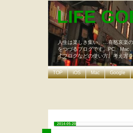
LIFE GO
人生は楽しき集い、…喜怒哀楽
をつづるブログです。PC、Mac
イフログなどの使い方、考え方
TOP
iOS
Mac
Google
2014-05-20