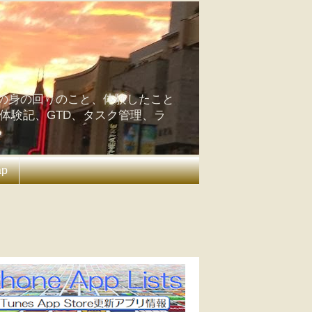
の身の回りのこと、体験したこと
の体験記、GTD、タスク管理、ラ
ap