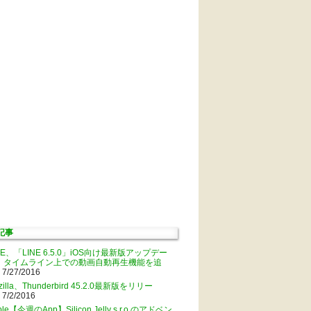
記事
NE、「LINE 6.5.0」iOS向け最新版アップデー
。タイムライン上での動画自動再生機能を追
 7/27/2016
zilla、Thunderbird 45.2.0最新版をリリー
 7/2/2016
ple【今週のApp】Silicon Jelly s.r.o.のアドベン