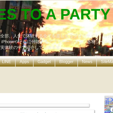
ES TO A PARTY
の全部、人生で体験する全てを楽しもうブログサイト。自分
、iPhoneやそれに付随するアプリケーション、各種ツール
を実体験の中で紹介していきます。
LINE
Apps
Gadget
Blogger
News
SiteM