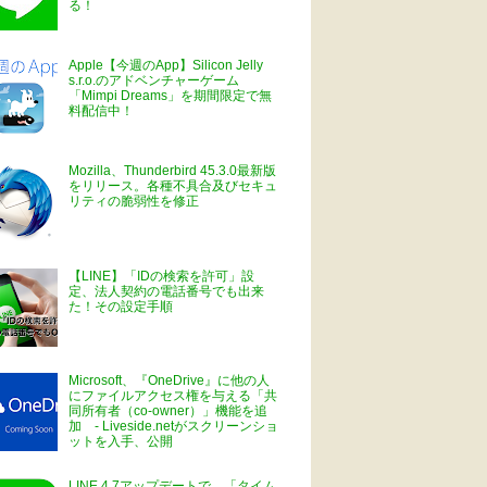
る！
Apple【今週のApp】Silicon Jelly
s.r.o.のアドベンチャーゲーム
「Mimpi Dreams」を期間限定で無
料配信中！
Mozilla、Thunderbird 45.3.0最新版
をリリース。各種不具合及びセキュ
リティの脆弱性を修正
【LINE】「IDの検索を許可」設
定、法人契約の電話番号でも出来
た！その設定手順
Microsoft、『OneDrive』に他の人
にファイルアクセス権を与える「共
同所有者（co-owner）」機能を追
加 - Liveside.netがスクリーンショ
ットを入手、公開
LINE 4.7アップデートで、「タイム