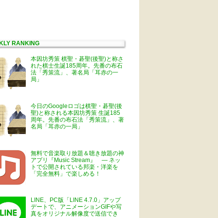
KLY RANKING
本因坊秀策 棋聖・碁聖(後聖)と称さ
れた棋士生誕185周年。先番の布石
法「秀策流」、著名局「耳赤の一
局」
今日のGoogleロゴは棋聖・碁聖(後
聖)と称される本因坊秀策 生誕185
周年。先番の布石法「秀策流」、著
名局「耳赤の一局」
無料で音楽取り放題＆聴き放題の神
アプリ『Music Stream』 ― ネッ
トで公開されている邦楽・洋楽を
「完全無料」で楽しめる！
LINE、PC版「LINE 4.7.0」アップ
デートで、アニメーションGIFや写
真をオリジナル解像度で送信でき