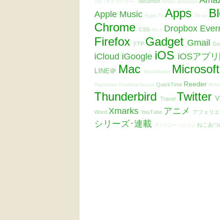
Ama
AdSense
755（ナナゴーゴー）
AirMac
allmyapps
Apps
B
Apple Music
Apple TV
Art
au
Chrome
Dropbox
Ever
CSS
dlvr.it
Firefox
Gadget
Gmail
FTP
Go
iOS
iCloud
iGoogle
iOSアプ
Mac
Microsof
LINE＠
MediaMarker
Reeder
QuickTime
PlayStation
PrintWhatYouLike
Refle
Thunderbird
Twitter
V
Travel
Xmarks
アニメ
Word
YouTube
アフェリ
シリーズ･連載
ねこあつ
ディズニー ツムツム