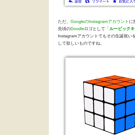
ただ、
GoogleのInstagramアカウント
に
先頃の
Doodle
ロゴとして「
ルービックキ
Instagramアカウントでもその生誕
して欲しいものですね。