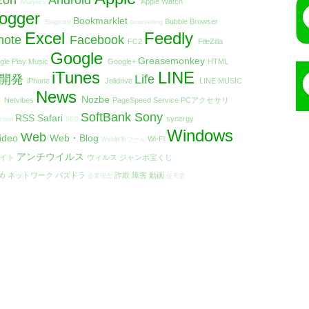
zon
Android
Apple Watch
Analytics
logger
Bookmarklet
Bubble Browser
Blogtrottr
browserling
Excel
Feedly
note
Facebook
FC2
FileZilla
Google
Greasemonkey
gle Play Music
Google+
HTML
iTunes
LINE
リ開発
Life
iPhone
Jolidrive
LINE MUSIC
t
News
Nozbe
Netvibes
PageSpeed Service
PCアクセサリ
SoftBank
Sony
RSS
Safari
synergy
ction
SEO
Windows
Web
ideo
Web・Blog
Wi-Fi
Web解析ツール
アンチウイルス
エイト
ウィルス
ジャンボ宝くじ
め
ネットワーク
パズドラ
詐欺
障害
動画
企業理念
任天堂