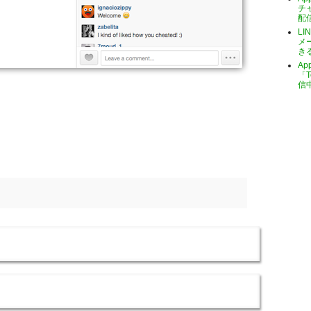
チ
配
LI
メ
き
A
「T
信