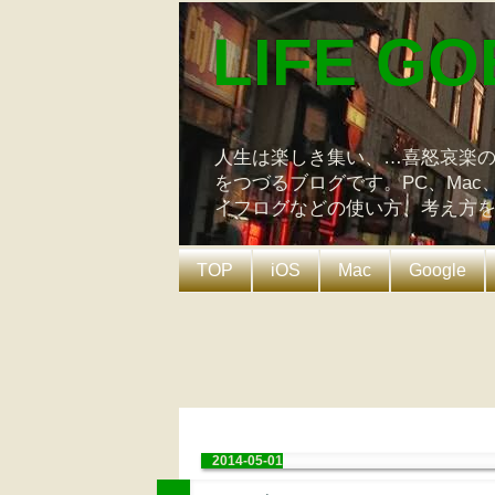
LIFE GO
人生は楽しき集い、…喜怒哀楽
をつづるブログです。PC、Mac
イフログなどの使い方、考え方
TOP
iOS
Mac
Google
2014-05-01