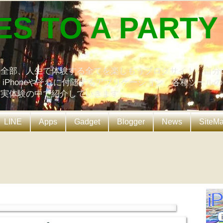
ES TO A PARTY
の全部、人生で体験する全てを楽しもうブログサイト。自分
、iPhoneやそれに付随するアプリケーション、各種ツール
を実体験の中で紹介していきます。
LINE
Apps
Gadget
Blogger
News
SiteM