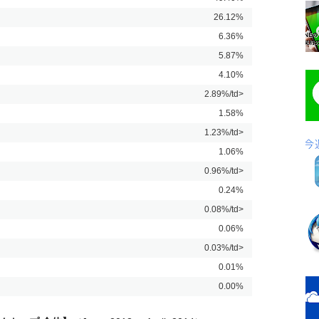
26.12%
6.36%
5.87%
4.10%
2.89%/td>
1.58%
1.23%/td>
1.06%
0.96%/td>
0.24%
0.08%/td>
0.06%
0.03%/td>
0.01%
0.00%