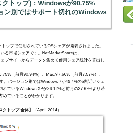
クトップ)：Windowsが90.75%
ジョン別ではサポート切れのWindows
スクトップで使用されているOSシェアが発表されました。
ている市場シェアです。NetMarketShareは、
ているウェブサイトからデータを集めて使用シェア統計を算出し
が90.75%（前月90.94%）、Macが7.66%（前月7.57%）、
います。バージョン別ではWindows 7が49.4%の5割近いシェ
るWindows XPが26.12%と前月の27.69%より若
占めていることがわかります。
スクトップ 全体】
（April, 2014）