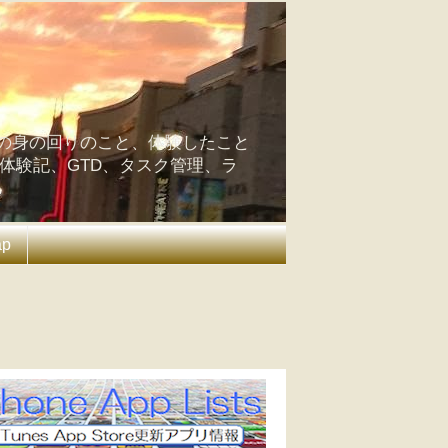
の身の回りのこと、体験したこと
の体験記、GTD、タスク管理、ラ
ap