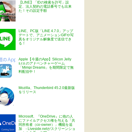
【LINE】「IDの検索を許可」設
定、法人契約の電話番号でも出来
た！その設定手順
LINE、PC版「LINE 4.7.0」アップ
デートで、アニメーションGIFや写
真をオリジナル解像度で送信でき
る！
Apple【今週のApp】Silicon Jelly
s.r.o.のアドベンチャーゲーム
「Mimpi Dreams」を期間限定で無
料配信中！
Mozilla、Thunderbird 45.2.0最新版
をリリース
Microsoft、『OneDrive』に他の人
にファイルアクセス権を与える「共
同所有者（co-owner）」機能を追
加 - Liveside.netがスクリーンショ