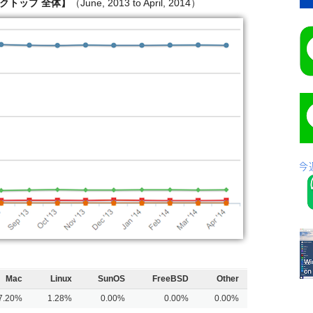
クトップ 全体】
（June, 2013 to April, 2014）
Mac
Linux
SunOS
FreeBSD
Other
7.20%
1.28%
0.00%
0.00%
0.00%