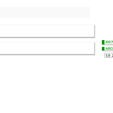
IO
ARC