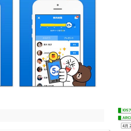
IO
ARC