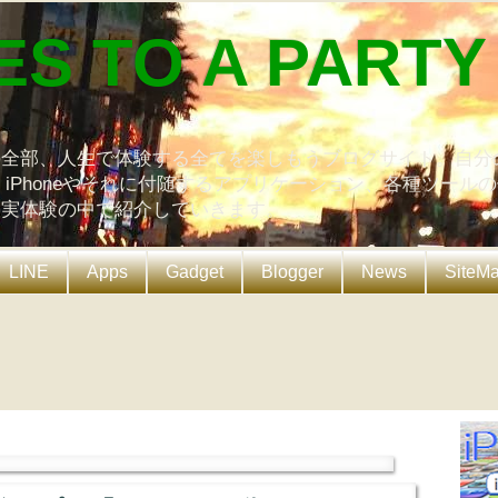
ES TO A PARTY
の全部、人生で体験する全てを楽しもうブログサイト。自分
、iPhoneやそれに付随するアプリケーション、各種ツール
を実体験の中で紹介していきます。
LINE
Apps
Gadget
Blogger
News
SiteM