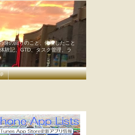
の身の回りのこと、体験したこと
の体験記、GTD、タスク管理、ラ
ap