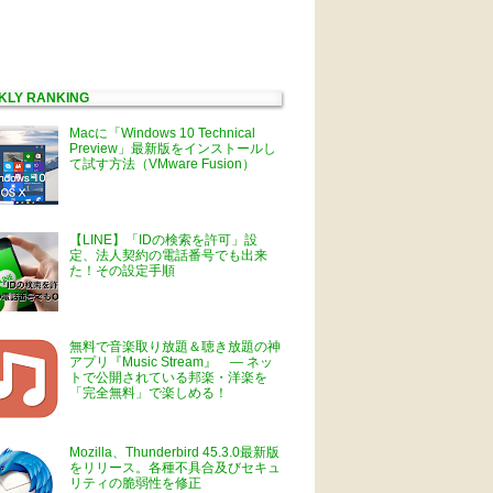
KLY RANKING
Macに「Windows 10 Technical
Preview」最新版をインストールし
て試す方法（VMware Fusion）
【LINE】「IDの検索を許可」設
定、法人契約の電話番号でも出来
た！その設定手順
無料で音楽取り放題＆聴き放題の神
アプリ『Music Stream』 ― ネッ
トで公開されている邦楽・洋楽を
「完全無料」で楽しめる！
Mozilla、Thunderbird 45.3.0最新版
をリリース。各種不具合及びセキュ
リティの脆弱性を修正