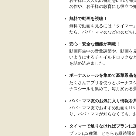
お子様に大人気の番組をLINEが
名作や、お子様の教育にも役立つ
無料で動画を視聴！
無料で動画を見るには「タイマー
たら、パパ・ママ友などの友だち
安心・安全な機能が満載！
動画再生中の音量調節や、動画を
いようにするチャイルドロックな
を詰め込みました。
ボーナスシールを集めて豪華景品
たくさんアプリを使うとボーナス
ナスシールを集めて、毎月変わる
パパ・ママ友のお気に入り情報を
パパ・ママ友でおすすめ動画をLI
り、パパ・ママが知らなくても、
タイマーで足りなければプランに
プランは2種類、どちらも継続課金