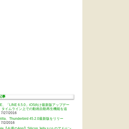
記事
NE、「LINE 6.5.0」iOS向け最新版アップデー
。タイムライン上での動画自動再生機能を追
 7/27/2016
zilla、Thunderbird 45.2.0最新版をリリー
 7/2/2016
ple【今週のApp】Silicon Jelly s.r.o.のアドベン