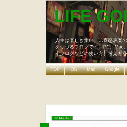
LIFE GO
人生は楽しき集い、…喜怒哀楽
をつづるブログです。PC、Mac
イフログなどの使い方、考え方
TOP
iOS
Mac
Google
2014-04-08