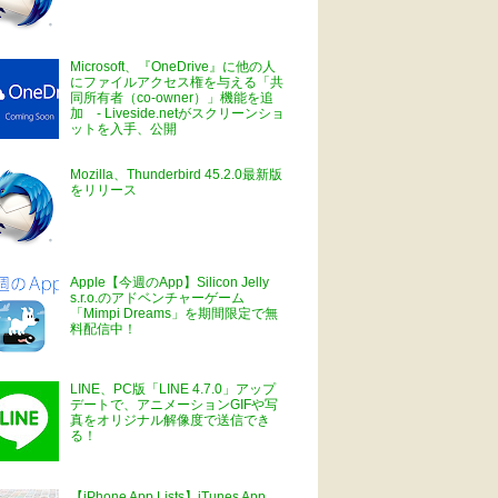
Microsoft、『OneDrive』に他の人
にファイルアクセス権を与える「共
同所有者（co-owner）」機能を追
加 - Liveside.netがスクリーンショ
ットを入手、公開
Mozilla、Thunderbird 45.2.0最新版
をリリース
Apple【今週のApp】Silicon Jelly
s.r.o.のアドベンチャーゲーム
「Mimpi Dreams」を期間限定で無
料配信中！
LINE、PC版「LINE 4.7.0」アップ
デートで、アニメーションGIFや写
真をオリジナル解像度で送信でき
る！
【iPhone App Lists】iTunes App