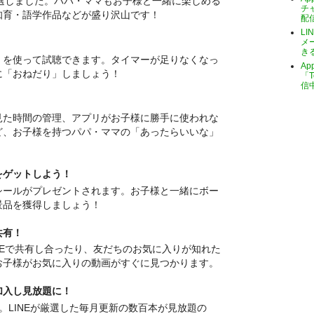
厳選しました。パパ・ママもお子様と一緒に楽しめる
チ
知育・語学作品などが盛り沢山です！
配
LI
メ
き
」を使って試聴できます。タイマーが足りなくなっ
A
に「おねだり」しましょう！
「T
信
見た時間の管理、アプリがお子様に勝手に使われな
ど、お子様を持つパパ・ママの「あったらいいな」
をゲットしよう！
シールがプレゼントされます。お子様と一緒にボー
景品を獲得しましょう！
共有！
NEで共有し合ったり、友だちのお気に入りが知れた
お子様がお気に入りの動画がすぐに見つかります。
加入し見放題に！
。LINEが厳選した毎月更新の数百本が見放題の