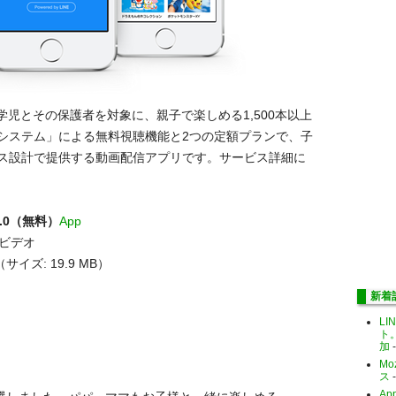
学児とその保護者を対象に、親子で楽しめる1,500本以上
システム」による無料視聴機能と2つの定額プランで、子
ス設計で提供する動画配信アプリです。サービス詳細に
0.0（無料）
App
／ビデオ
（サイズ: 19.9 MB）
新着
LI
ト
加
-
Mo
ス
-
Ap