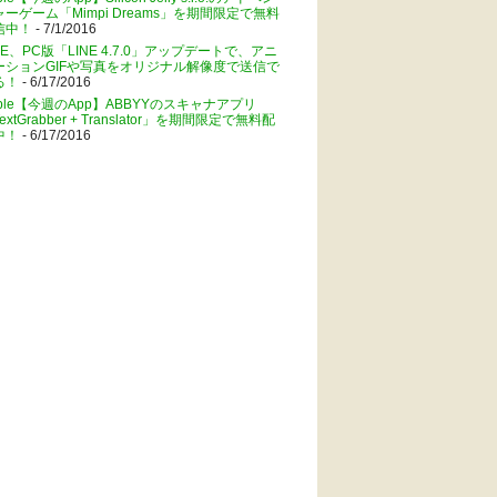
ャーゲーム「Mimpi Dreams」を期間限定で無料
信中！
- 7/1/2016
NE、PC版「LINE 4.7.0」アップデートで、アニ
ーションGIFや写真をオリジナル解像度で送信で
る！
- 6/17/2016
pple【今週のApp】ABBYYのスキャナアプリ
extGrabber + Translator」を期間限定で無料配
中！
- 6/17/2016