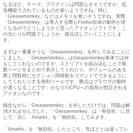
なるほど、テーマ、プラグインは問題なさそうですが、拡
張機能で入れているものが多いようですね。特に
「Greasemonkey」などはメモリを食いそうですね。実際
「Greasemonkey」は導入する際もFirefox自体の動作が遅
くなるのでどうしようかと思ったアドオンソフトです。こ
の当たりが問題でしょうか。順次試していくことにしま
す。
まずは一番重そうな「Greasemonkey」を外してみることに
しました。「Greasemonkey」はGreasemonkey単体では何
もしてくれないのですが、スクリプトを組み込むことで複
数ページをまとめて表示してくれたり、ボリュームのある
際と閲覧時にセクション間移動をコマンドでできるように
してくれたりする便利ツールです。難点はブラウザの動作
が遅くなることです。かなりのCPUへの負荷が想定される
アドオンなのです。
残念ながら「Greasemonkey」を外しただけでは、問題は解
消されませんでした。「Greasemonkey」は「有効化」に戻
して、次に「Xmarks」を「無効化」してみます。
「Xmarks」を「無効化」したところ、先ほどとは違ってレ