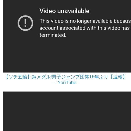
【ソチ五輪】銅メダル!男子ジャンプ団体16年ぶり【速報】
- YouTube