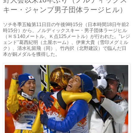
キー・ジャンプ男子団体ラージヒル）
ソチ冬季五輪第11日目の午後9時15分（日本時間18日午前2
時15分）から、ノルディックスキー・男子団体ラージヒル
（ＨＳ140メートル、Ｋ点125メートル）が行われた。"レジ
ェンド"葛西紀明（土屋ホーム）、伊東大貴（雪印メグミル
ク）、清水礼留飛（同）、竹内択（北野建設）で臨んだ日
本が銅メダルを獲得した。