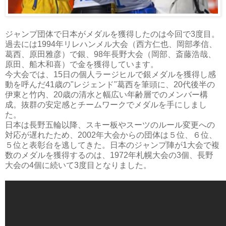
ジャンプ団体で日本がメダルを獲得したのは今回で3度目。
過去には1994年リレハンメル大会（西方仁也、岡部孝信、
葛西、原田雅彦）で銀、98年長野大会（岡部、斎藤浩哉、
原田、船木和喜）で金を獲得しています。
今大会では、15日の個人ラージヒルで銀メダルを獲得し感
動を呼んだ41歳の"レジェンド"葛西を筆頭に、20代後半の
伊東と竹内、20歳の清水と幅広い年齢層でのメンバー構
成。抜群の安定感とチームワークでメダルを手にしまし
た。
日本は長野五輪以降、スキー板やスーツのルール変更への
対応が遅れたため、2002年大会からの団体は５位、６位、
５位と表彰台を逃してきた。日本のジャンプ陣が1大会で複
数のメダルを獲得するのは、1972年札幌大会の3個、長野
大会の4個に続いて3度目となりました。