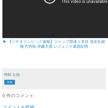
▶ 【ソチオリンピック速報】ジャンプ団体１本目 清水礼留
飛 竹内拓 伊藤大貴 レジェンド葛西紀明
時刻:
5:06
共有
0 件のコメント:
コメントを投稿