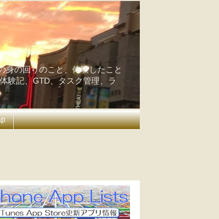
の身の回りのこと、体験したこと
の体験記、GTD、タスク管理、ラ
ap