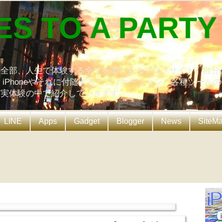
ES TO A PARTY
の全部、人生で体験する全てを楽しもうブログサイト。自分
、iPhoneやそれに付随するアプリケーション、各種ツール
を実体験の中で紹介していきます。
LINE
Apps
Gadget
Blogger
News
SiteM