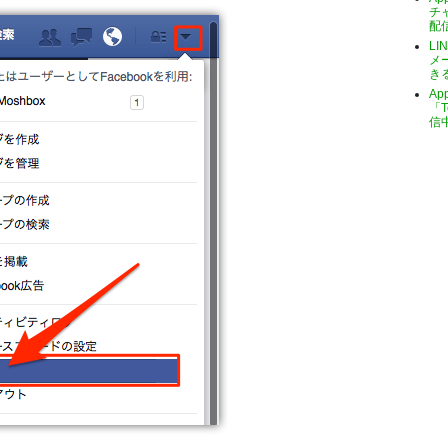
チ
配
LI
メ
き
A
「T
信