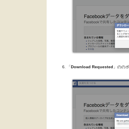
「
Download Requested
」のの