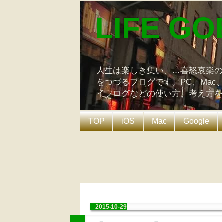
LIFE GO
人生は楽しき集い、…喜怒哀楽
をつづるブログです。PC、Mac
イフログなどの使い方、考え方
TOP
iOS
Mac
Google
2015-10-29