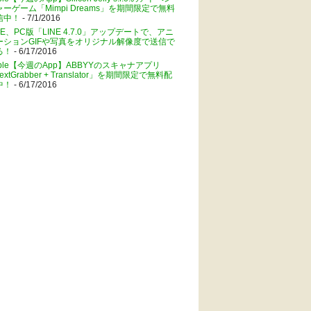
ャーゲーム「Mimpi Dreams」を期間限定で無料
信中！
- 7/1/2016
NE、PC版「LINE 4.7.0」アップデートで、アニ
ーションGIFや写真をオリジナル解像度で送信で
る！
- 6/17/2016
pple【今週のApp】ABBYYのスキャナアプリ
extGrabber + Translator」を期間限定で無料配
中！
- 6/17/2016