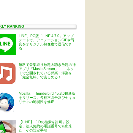
KLY RANKING
LINE、PC版「LINE 4.7.0」アップ
デートで、アニメーションGIFや写
真をオリジナル解像度で送信でき
る！
無料で音楽取り放題＆聴き放題の神
アプリ『Music Stream』 ― ネッ
トで公開されている邦楽・洋楽を
「完全無料」で楽しめる！
Mozilla、Thunderbird 45.3.0最新版
をリリース。各種不具合及びセキュ
リティの脆弱性を修正
【LINE】「IDの検索を許可」設
定、法人契約の電話番号でも出来
た！その設定手順