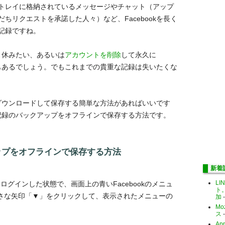
トレイに格納されているメッセージやチャット（アップ
ちリクエストを承諾した人々）など、Facebookを長く
記録ですね。
らく休みたい、あるいは
アカウントを削除
して永久に
る時もあるでしょう。でもこれまでの貴重な記録は失いたくな
タをダウンロードして保存する簡単な方法があればいいです
での記録のバックアップをオフラインで保存する方法です。
アップをオフラインで保存する方法
新着
LI
にログインした状態で、画面上の青いFacebookのメニュ
ト
さな矢印「
▼
」をクリックして、表示されたメニューの
加
-
Mo
ス
-
Ap