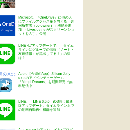
Microsoft、『OneDrive』に他の人
にファイルアクセス権を与える「共
同所有者（co-owner）」機能を追
加 - Liveside.netがスクリーンショ
ットを入手、公開
LINE 4.7アップデートで、「タイム
ラインにグループの情報（ノート・
友達情報）が流出してる！」の訳
は？
Apple【今週のApp】Silicon Jelly
s.r.o.のアドベンチャーゲーム
「Mimpi Dreams」を期間限定で無
料配信中！
LINE、「LINE 6.5.0」iOS向け最新
版アップデート。タイムライン上で
の動画自動再生機能を追加
Amazon.co.jpアソシエイト･プログ