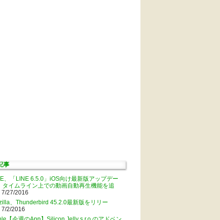
記事
NE、「LINE 6.5.0」iOS向け最新版アップデー
。タイムライン上での動画自動再生機能を追
 7/27/2016
zilla、Thunderbird 45.2.0最新版をリリー
 7/2/2016
ple【今週のApp】Silicon Jelly s.r.o.のアドベン