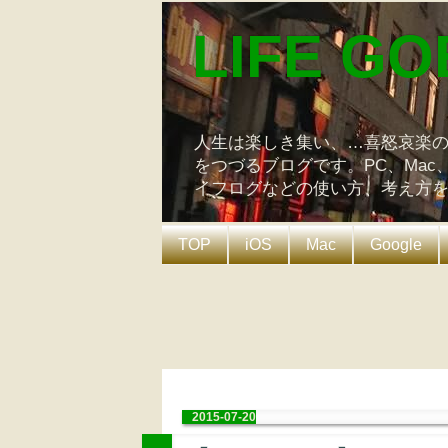
LIFE GO
人生は楽しき集い、…喜怒哀楽
をつづるブログです。PC、Mac
イフログなどの使い方、考え方
TOP
iOS
Mac
Google
2015-07-20