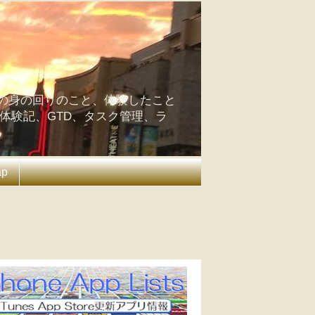
の身の回りのこと、体験したこと
の体験記、GTD、タスク管理、ラ
ap