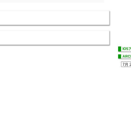
IO
ARC