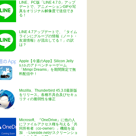
LINE、PC版「LINE 4.7.0」アップ
デートで、アニメーションGIFや写
真をオリジナル解像度で送信でき
る！
LINE 4.7アップデートで、「タイム
ラインにグループの情報（ノート・
友達情報）が流出してる！」の訳
は？
Apple【今週のApp】Silicon Jelly
s.r.o.のアドベンチャーゲーム
「Mimpi Dreams」を期間限定で無
料配信中！
Mozilla、Thunderbird 45.3.0最新版
をリリース。各種不具合及びセキュ
リティの脆弱性を修正
Microsoft、『OneDrive』に他の人
にファイルアクセス権を与える「共
同所有者（co-owner）」機能を追
加 - Liveside.netがスクリーンショ