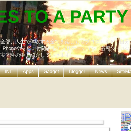
ES TO A PARTY
の全部、人生で体験する全てを楽しもうブログサイト。自分
、iPhoneやそれに付随するアプリケーション、各種ツール
を実体験の中で紹介していきます。
LINE
Apps
Gadget
Blogger
News
SiteM