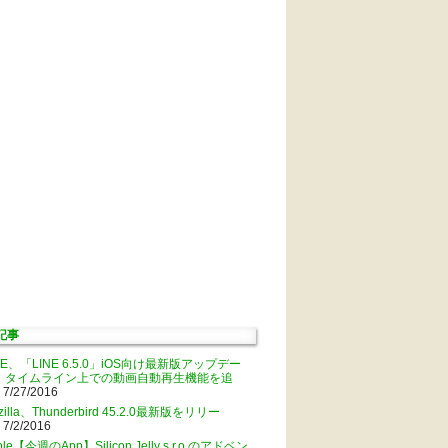
記事
NE、「LINE 6.5.0」iOS向け最新版アップデー
。タイムライン上での動画自動再生機能を追
 7/27/2016
zilla、Thunderbird 45.2.0最新版をリリー
 7/2/2016
ple【今週のApp】Silicon Jelly s.r.o.のアドベン