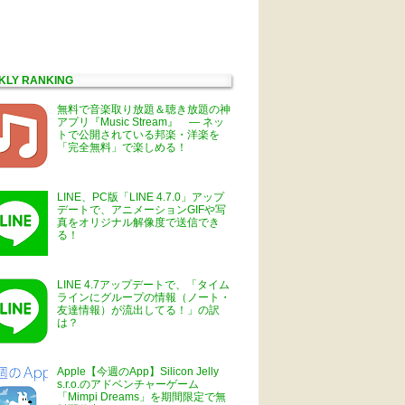
KLY RANKING
無料で音楽取り放題＆聴き放題の神
アプリ『Music Stream』 ― ネッ
トで公開されている邦楽・洋楽を
「完全無料」で楽しめる！
LINE、PC版「LINE 4.7.0」アップ
デートで、アニメーションGIFや写
真をオリジナル解像度で送信でき
る！
LINE 4.7アップデートで、「タイム
ラインにグループの情報（ノート・
友達情報）が流出してる！」の訳
は？
Apple【今週のApp】Silicon Jelly
s.r.o.のアドベンチャーゲーム
「Mimpi Dreams」を期間限定で無