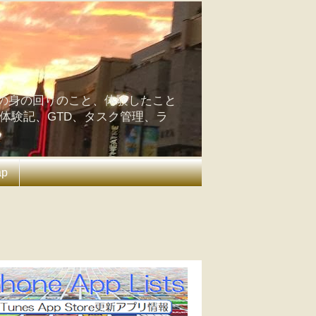
の身の回りのこと、体験したこと
の体験記、GTD、タスク管理、ラ
ap