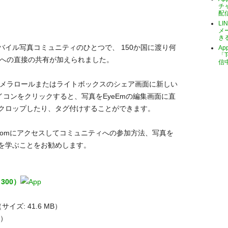
チ
配
LI
メ
き
イル写真コミュニティのひとつで、 150か国に渡り何
A
「T
mへの直接の共有が加えられました。
信
カメラロールまたはライトボックスのシェア画面に新しい
イコンをクリックすると、写真をEyeEmの編集画面に直
クロップしたり、タグ付けすることができます。
m.comにアクセスしてコミュニティへの参加方法、写真を
を学ぶことをお勧めします。
￥300）
bH（サイズ: 41.6 MB）
価）