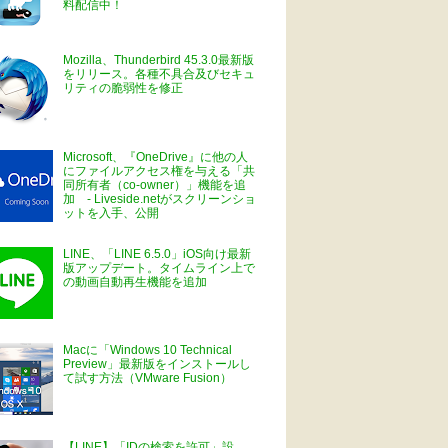
料配信中！
Mozilla、Thunderbird 45.3.0最新版
をリリース。各種不具合及びセキュ
リティの脆弱性を修正
Microsoft、『OneDrive』に他の人
にファイルアクセス権を与える「共
同所有者（co-owner）」機能を追
加 - Liveside.netがスクリーンショ
ットを入手、公開
LINE、「LINE 6.5.0」iOS向け最新
版アップデート。タイムライン上で
の動画自動再生機能を追加
Macに「Windows 10 Technical
Preview」最新版をインストールし
て試す方法（VMware Fusion）
【LINE】「IDの検索を許可」設