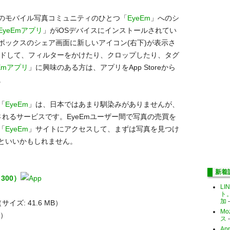
のモバイル写真コミュニティのひとつ「
EyeEm
」へのシ
EyeEmアプリ
」がiOSデバイスにインストールされてい
ボックスのシェア画面に新しいアイコン(右下)が表示さ
ードして、フィルターをかけたり、クロップしたり、タグ
eEmアプリ
」に興味のある方は、アプリをApp Storeから
。
「
EyeEm
」は、日本ではあまり馴染みがありませんが、
れるサービスです。EyeEmユーザー間で写真の売買を
「
EyeEm
」サイトにアクセスして、まずは写真を見つけ
といいかもしれません。
新着
￥300）
LI
ト
加
-
bH（サイズ: 41.6 MB）
Mo
価）
ス
-
Ap