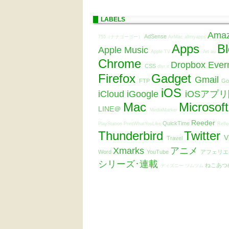
LABELS
Ama
AdSense
755（ナナゴーゴー）
AirMac
allmyapps
Apps
B
Apple Music
Apple TV
Art
au
Chrome
Dropbox
Ever
CSS
dlvr.it
Firefox
Gadget
Gmail
FTP
Go
iOS
iCloud
iGoogle
iOSアプ
Mac
Microsof
LINE＠
MediaMarker
Reeder
QuickTime
PlayStation
PrintWhatYouLike
Refle
Thunderbird
Twitter
V
Travel
Xmarks
アニメ
Word
YouTube
アフェリ
シリーズ･連載
ねこあつ
ディズニー ツムツム