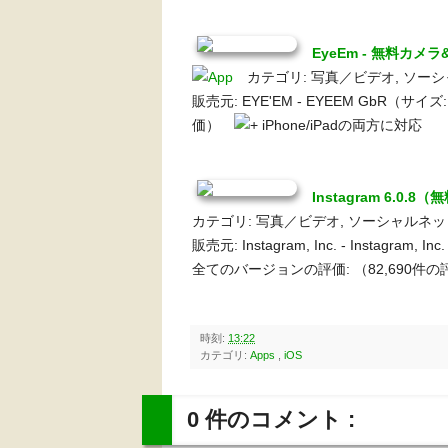
EyeEm - 無料カ
カテゴリ: 写真／ビデオ, ソー
販売元: EYE'EM - EYEEM GbR（サ
価）
iPhone/iPadの両方に対応
Instagram 6.0.8（
カテゴリ: 写真／ビデオ, ソーシャルネ
販売元: Instagram, Inc. - Instagram, 
全てのバージョンの評価:
（82,690件
時刻:
13:22
カテゴリ:
Apps
,
iOS
0 件のコメント :