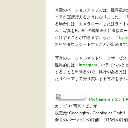
今回のバージョンアップでは、世界最大
ェアが直接行えるようになりました。「
る場合には、カメラロールまたはライト
れ、写真をEyeEmの編集画面に直接ロ
付けすることができます。なお、「
Ey
無料でダウンロードすることが出来ます
写真の
ソーシャルネットワークサービス
世界的には「
Instagram
」のライバルとさ
することも出来るので、興味のある方は
たりシェアして売り買いする方法を学ぶ
ProCamera 7 5.5（
カテゴリ: 写真／ビデオ
販売元: Cocologics - Cocologics Gm
全てのバージョンの評価:
（113件の評