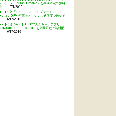
ャーゲーム「Mimpi Dreams」を期間限定で無料
信中！
- 7/1/2016
NE、PC版「LINE 4.7.0」アップデートで、アニ
ーションGIFや写真をオリジナル解像度で送信で
る！
- 6/17/2016
pple【今週のApp】ABBYYのスキャナアプリ
extGrabber + Translator」を期間限定で無料配
中！
- 6/17/2016