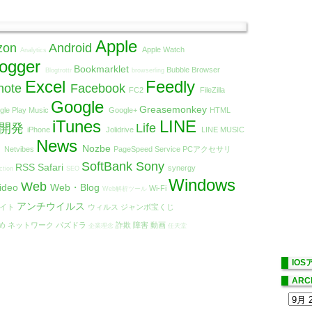
Apple
zon
Android
Apple Watch
Analytics
logger
Bookmarklet
Bubble Browser
Blogtrottr
browserling
Excel
Feedly
note
Facebook
FC2
FileZilla
Google
Greasemonkey
gle Play Music
Google+
HTML
iTunes
LINE
リ開発
Life
iPhone
Jolidrive
LINE MUSIC
t
News
Nozbe
Netvibes
PageSpeed Service
PCアクセサリ
SoftBank
Sony
RSS
Safari
synergy
ction
SEO
Windows
Web
ideo
Web・Blog
Wi-Fi
Web解析ツール
アンチウイルス
エイト
ウィルス
ジャンボ宝くじ
め
ネットワーク
パズドラ
詐欺
障害
動画
企業理念
任天堂
IO
ARC