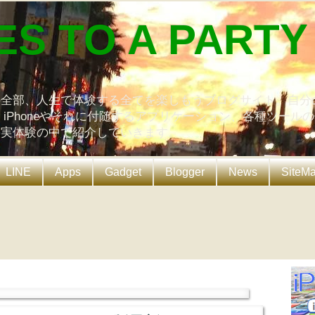
ES TO A PARTY
の全部、人生で体験する全てを楽しもうブログサイト。自分
、iPhoneやそれに付随するアプリケーション、各種ツール
を実体験の中で紹介していきます。
LINE
Apps
Gadget
Blogger
News
SiteM