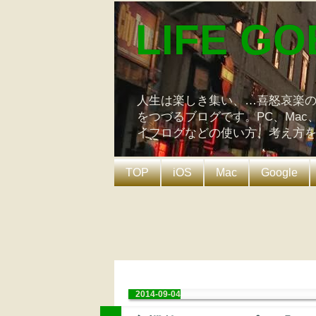
LIFE GO
人生は楽しき集い、…喜怒哀楽
をつづるブログです。PC、Mac
イフログなどの使い方、考え方
TOP
iOS
Mac
Google
2014-09-04