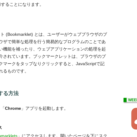
録することになります。
(Bookmarklet) とは、ユーザーがウェブブラウザのブ
ウザで簡単な処理を行う簡易的なプログラムのことであ
い機能を補ったり、ウェブアプリケーションの処理を起
介されています。ブックマークレットは、ブラウザのブ
ークをタップなりクリックすると、JavaScriptで記
れるものです。
存する方法
WEE
 「
Chrome
」アプリを起動します。
ス
pmarklets
」にアクセスします。開いたページを下にスク