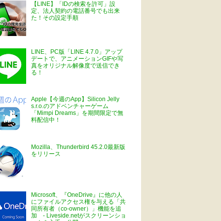
【LINE】「IDの検索を許可」設
定、法人契約の電話番号でも出来
た！その設定手順
LINE、PC版「LINE 4.7.0」アップ
デートで、アニメーションGIFや写
真をオリジナル解像度で送信でき
る！
Apple【今週のApp】Silicon Jelly
s.r.o.のアドベンチャーゲーム
「Mimpi Dreams」を期間限定で無
料配信中！
Mozilla、Thunderbird 45.2.0最新版
をリリース
Microsoft、『OneDrive』に他の人
にファイルアクセス権を与える「共
同所有者（co-owner）」機能を追
加 - Liveside.netがスクリーンショ