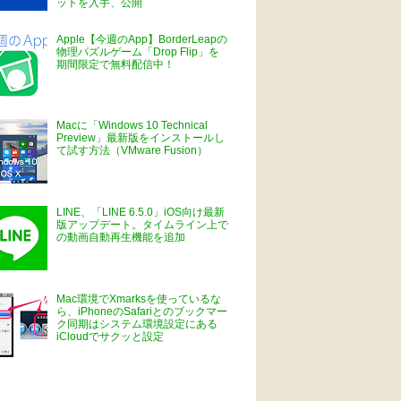
ットを入手、公開
Apple【今週のApp】BorderLeapの
物理パズルゲーム「Drop Flip」を
期間限定で無料配信中！
Macに「Windows 10 Technical
Preview」最新版をインストールし
て試す方法（VMware Fusion）
LINE、「LINE 6.5.0」iOS向け最新
版アップデート。タイムライン上で
の動画自動再生機能を追加
Mac環境でXmarksを使っているな
ら、iPhoneのSafariとのブックマー
ク同期はシステム環境設定にある
iCloudでサクッと設定