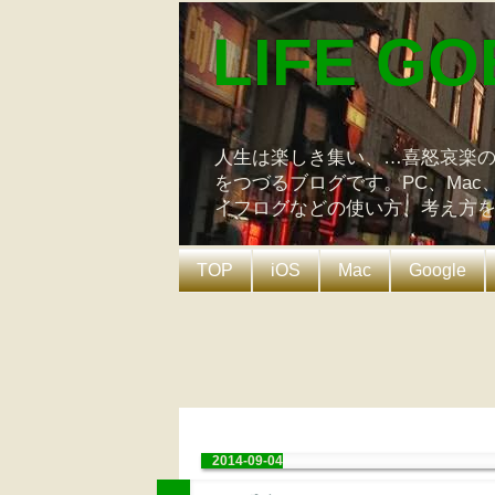
LIFE GO
人生は楽しき集い、…喜怒哀楽
をつづるブログです。PC、Mac
イフログなどの使い方、考え方
TOP
iOS
Mac
Google
2014-09-04