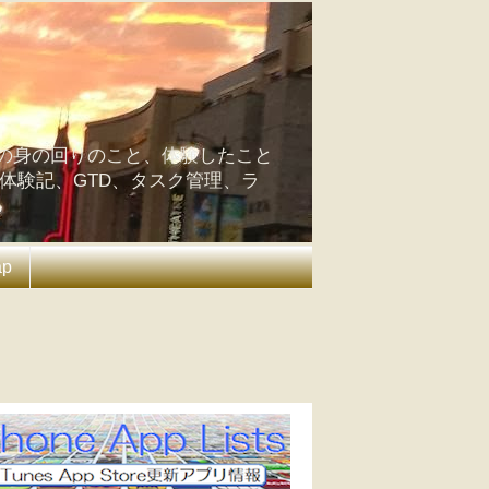
の身の回りのこと、体験したこと
の体験記、GTD、タスク管理、ラ
ap