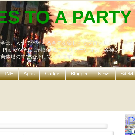
ES TO A PARTY
の全部、人生で体験する全てを楽しもうブログサイト。自分
、iPhoneやそれに付随するアプリケーション、各種ツール
を実体験の中で紹介していきます。
LINE
Apps
Gadget
Blogger
News
SiteM