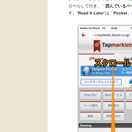
ロールして行き、「
読んでいるページ
す。“
Read It Later
”は「
Pocket
」