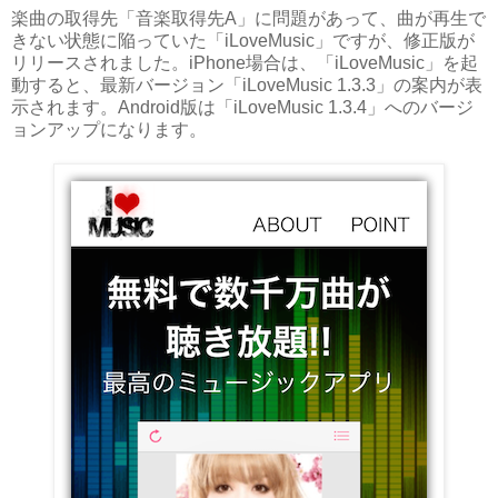
楽曲の取得先「音楽取得先A」に問題があって、曲が再生で
きない状態に陥っていた「iLoveMusic」ですが、修正版が
リリースされました。iPhone場合は、「iLoveMusic」を起
動すると、最新バージョン「iLoveMusic 1.3.3」の案内が表
示されます。Android版は「iLoveMusic 1.3.4」へのバージ
ョンアップになります。