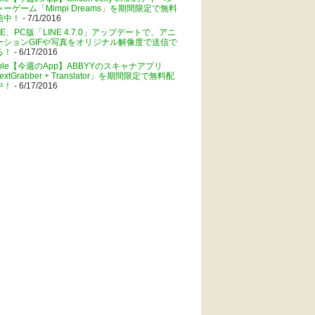
ャーゲーム「Mimpi Dreams」を期間限定で無料
信中！
- 7/1/2016
NE、PC版「LINE 4.7.0」アップデートで、アニ
ーションGIFや写真をオリジナル解像度で送信で
る！
- 6/17/2016
pple【今週のApp】ABBYYのスキャナアプリ
extGrabber + Translator」を期間限定で無料配
中！
- 6/17/2016