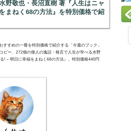
ク】水野敬也・長沼直樹 著『人生はニャ
福をまねく68の方法』を特別価格で紹
選んだおすすめの一冊を特別価格で紹介する「今週のブック」
コピー、272個の偉人の逸話・格言で人生が学べる水野
! – 明日に幸福をまねく68の方法』。特別価格440円