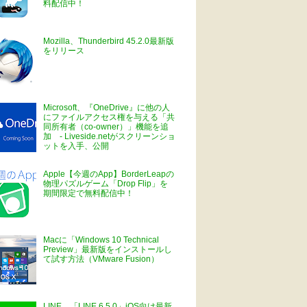
料配信中！
Mozilla、Thunderbird 45.2.0最新版
をリリース
Microsoft、『OneDrive』に他の人
にファイルアクセス権を与える「共
同所有者（co-owner）」機能を追
加 - Liveside.netがスクリーンショ
ットを入手、公開
Apple【今週のApp】BorderLeapの
物理パズルゲーム「Drop Flip」を
期間限定で無料配信中！
Macに「Windows 10 Technical
Preview」最新版をインストールし
て試す方法（VMware Fusion）
LINE、「LINE 6.5.0」iOS向け最新