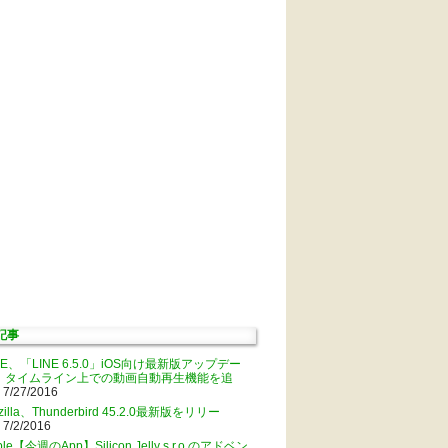
記事
NE、「LINE 6.5.0」iOS向け最新版アップデー
。タイムライン上での動画自動再生機能を追
 7/27/2016
zilla、Thunderbird 45.2.0最新版をリリー
 7/2/2016
ple【今週のApp】Silicon Jelly s.r.o.のアドベン