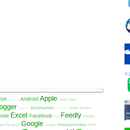
Apple
zon
Android
Apple Watch
Analytics
logger
Bookmarklet
Bubble Browser
Blogtrottr
browserling
Excel
Feedly
note
Facebook
FC2
FileZilla
Google
Greasemonkey
gle Play Music
Google+
HTML