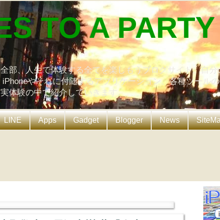
ES TO A PARTY
の全部、人生で体験する全てを楽しもうブログサイト。自分
、iPhoneやそれに付随するアプリケーション、各種ツール
を実体験の中で紹介していきます。
LINE
Apps
Gadget
Blogger
News
SiteM