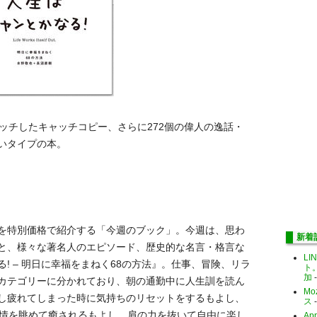
ッチしたキャッチコピー、さらに272個の偉人の逸話・
いタイプの本。
を特別価格で紹介する「今週のブック」。今週は、思わ
新着
と、様々な著名人のエピソード、歴史的な名言・格言な
LI
! – 明日に幸福をまねく68の方法』。仕事、冒険、リラ
ト
加
-
カテゴリーに分かれており、朝の通勤中に人生訓を読ん
Mo
し疲れてしまった時に気持ちのリセットをするもよし、
ス
-
い表情を眺めて癒されるもよし、肩の力を抜いて自由に楽し
Ap