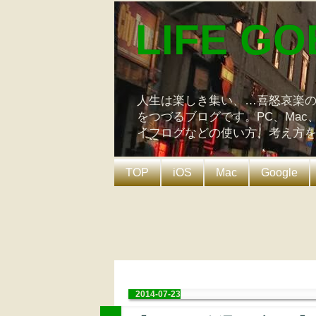
LIFE GO
人生は楽しき集い、…喜怒哀楽
をつづるブログです。PC、Mac
イフログなどの使い方、考え方
TOP
iOS
Mac
Google
2014-07-23