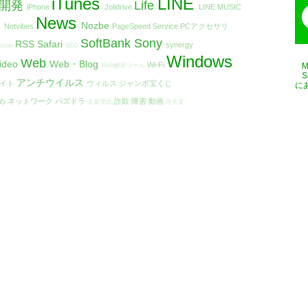
iTunes
LINE
リ開発
Life
iPhone
Jolidrive
LINE MUSIC
t
News
Nozbe
Netvibes
PageSpeed Service
PCアクセサリ
SoftBank
Sony
RSS
Safari
synergy
ction
SEO
Windows
Web
ideo
Web・Blog
Wi-Fi
Web解析ツール
アンチウイルス
エイト
ウィルス
ジャンボ宝くじ
に
め
ネットワーク
パズドラ
詐欺
障害
動画
企業理念
任天堂