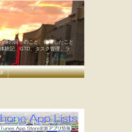
の身の回りのこと、体験したこと
の体験記、GTD、タスク管理、ラ
ap