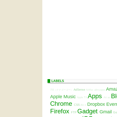
LABELS
Ama
AdSense
755（ナナゴーゴー）
AirMac
allmyapps
Apps
B
Apple Music
Apple TV
Art
au
Chrome
Dropbox
Ever
CSS
dlvr.it
Firefox
Gadget
Gmail
FTP
Go