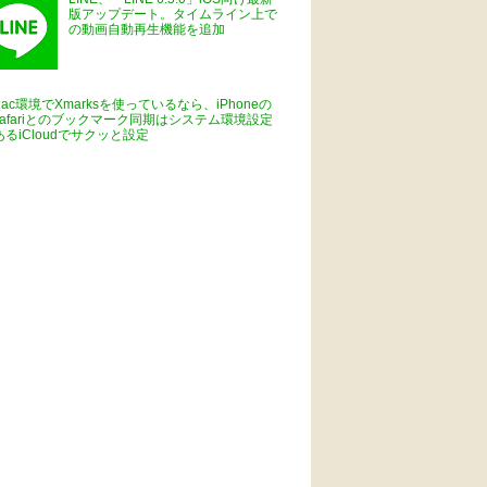
版アップデート。タイムライン上で
の動画自動再生機能を追加
Mac環境でXmarksを使っているなら、iPhoneの
Safariとのブックマーク同期はシステム環境設定
あるiCloudでサクッと設定