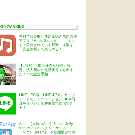
KLY RANKING
無料で音楽取り放題＆聴き放題の神
アプリ『Music Stream』 ― ネッ
トで公開されている邦楽・洋楽を
「完全無料」で楽しめる！
【LINE】「IDの検索を許可」設
定、法人契約の電話番号でも出来
た！その設定手順
LINE、PC版「LINE 4.7.0」アップ
デートで、アニメーションGIFや写
真をオリジナル解像度で送信でき
る！
Apple【今週のApp】Silicon Jelly
s.r.o.のアドベンチャーゲーム
「Mimpi Dreams」を期間限定で無