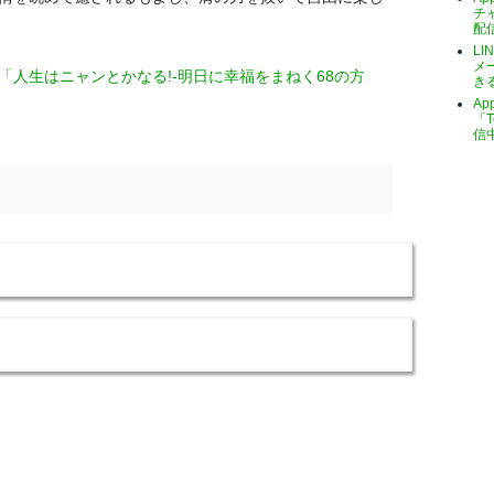
チ
配
LI
メ
& 長沼直樹「人生はニャンとかなる!-明日に幸福をまねく68の方
き
A
「T
信