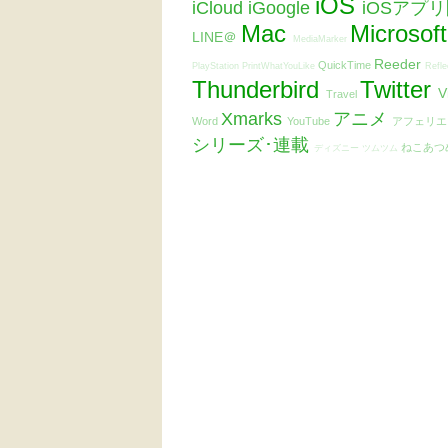
iOS
iCloud
iGoogle
iOSアプ
Mac
Microsof
LINE＠
MediaMarker
Reeder
QuickTime
PlayStation
PrintWhatYouLike
Refle
Thunderbird
Twitter
V
Travel
Xmarks
アニメ
Word
YouTube
アフェリ
シリーズ･連載
ねこあつ
ディズニー ツムツム