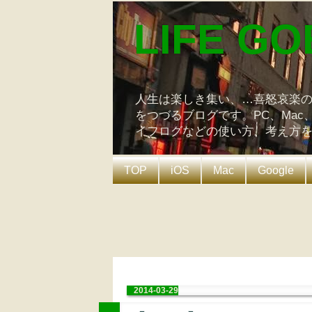
LIFE GO
人生は楽しき集い、…喜怒哀楽
をつづるブログです。PC、Mac
イフログなどの使い方、考え方
TOP
iOS
Mac
Google
2014-03-29