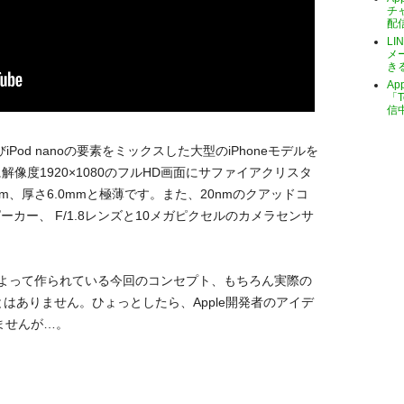
チ
配
LI
メ
き
A
「T
信
びiPod nanoの要素をミックスした大型のiPhoneモデルを
解像度1920×1080のフルHD画面にサファイアクリスタ
2mm、厚さ6.0mmと極薄です。また、20nmのクアッドコ
ーカー、 F/1.8レンズと10メガピクセルのカメラセンサ
よって作られている今回のコンセプト、もちろん実際の
ることはありません。ひょっとしたら、Apple開発者のアイデ
ませんが…。