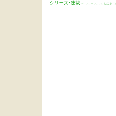
シリーズ･連載
ねこあつ
ディズニー ツムツム