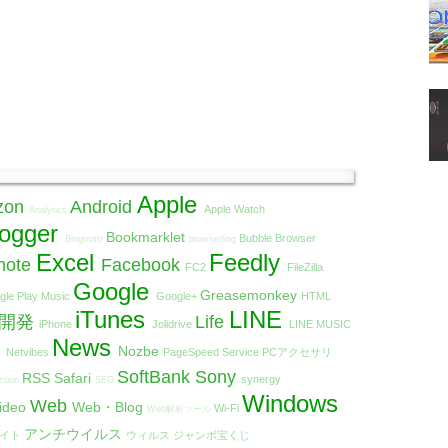
Apple
zon
Android
Apple Watch
Analytics
logger
Bookmarklet
Bubble Browser
Blogtrottr
browserling
Excel
Feedly
note
Facebook
FC2
FileZilla
Google
Greasemonkey
gle Play Music
Google+
HTML
iTunes
LINE
リ開発
Life
iPhone
Jolidrive
LINE MUSIC
t
News
Nozbe
Netvibes
PageSpeed Service
PCアクセサリ
SoftBank
Sony
RSS
Safari
synergy
ction
SEO
Windows
Web
ideo
Web・Blog
Wi-Fi
Web解析ツール
アンチウイルス
エイト
ウィルス
ジャンボ宝くじ