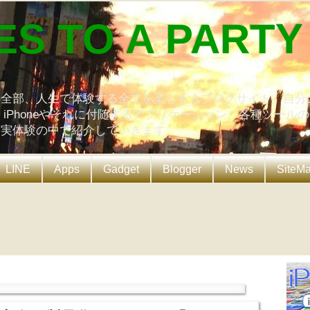
ES TO A PARTY
の全部、人生で体験する全てを楽しもうブログサイト。自分
、iPhoneやそれに付随するアプリケーション、各種ツール
を実体験の中で紹介していきます。
LINE
Apps
Gadget
Blogger
News
SiteM