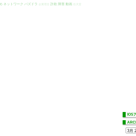
め
ネットワーク
パズドラ
詐欺
障害
動画
企業理念
任天堂
IO
ARC