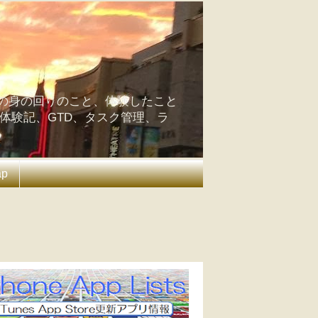
の身の回りのこと、体験したこと
の体験記、GTD、タスク管理、ラ
ap