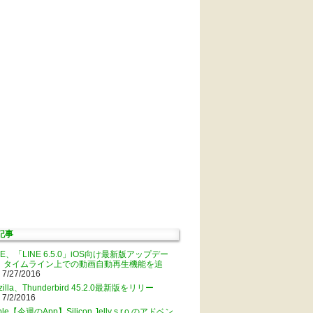
記事
NE、「LINE 6.5.0」iOS向け最新版アップデー
。タイムライン上での動画自動再生機能を追
 7/27/2016
zilla、Thunderbird 45.2.0最新版をリリー
 7/2/2016
ple【今週のApp】Silicon Jelly s.r.o.のアドベン