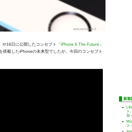
」や16日に公開したコンセプト「
iPhone 6 The Future
」
搭載したiPhoneの未来型でしたが、今回のコンセプト
新着
LI
ト
加
-
Mo
ス
-
Ap