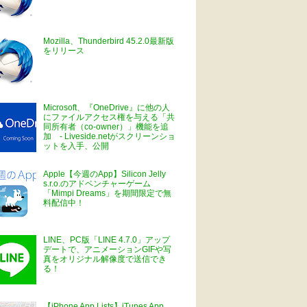
Mozilla、Thunderbird 45.2.0最新版
をリリース
Microsoft、『OneDrive』に他の人
にファイルアクセス権を与える「共
同所有者（co-owner）」機能を追
加 - Liveside.netがスクリーンショ
ットを入手、公開
Apple【今週のApp】Silicon Jelly
s.r.o.のアドベンチャーゲーム
「Mimpi Dreams」を期間限定で無
料配信中！
LINE、PC版「LINE 4.7.0」アップ
デートで、アニメーションGIFや写
真をオリジナル解像度で送信でき
る！
【iPhone App Lists】iTunes App