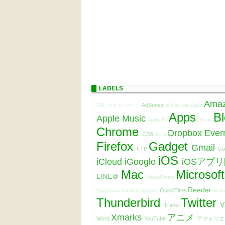
LABELS
Ama
AdSense
755（ナナゴーゴー）
AirMac
allmyapps
Apps
B
Apple Music
Apple TV
Art
au
Chrome
Dropbox
Ever
CSS
dlvr.it
Firefox
Gadget
Gmail
FTP
Go
iOS
iCloud
iGoogle
iOSアプ
Mac
Microsof
LINE＠
MediaMarker
Reeder
QuickTime
PlayStation
PrintWhatYouLike
Refle
Thunderbird
Twitter
V
Travel
Xmarks
アニメ
Word
YouTube
アフェリ