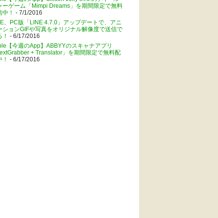
ャーゲーム「Mimpi Dreams」を期間限定で無料
信中！
- 7/1/2016
NE、PC版「LINE 4.7.0」アップデートで、アニ
ーションGIFや写真をオリジナル解像度で送信で
る！
- 6/17/2016
pple【今週のApp】ABBYYのスキャナアプリ
extGrabber + Translator」を期間限定で無料配
中！
- 6/17/2016