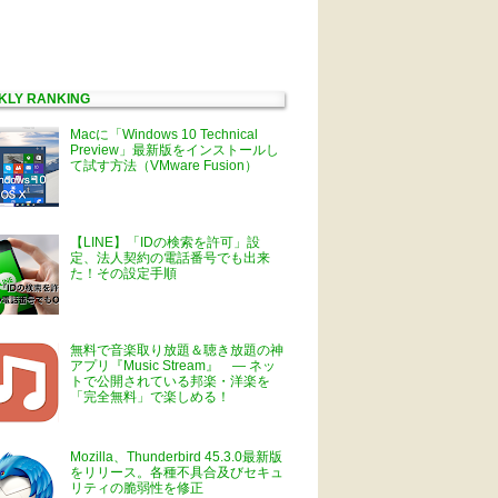
KLY RANKING
Macに「Windows 10 Technical
Preview」最新版をインストールし
て試す方法（VMware Fusion）
【LINE】「IDの検索を許可」設
定、法人契約の電話番号でも出来
た！その設定手順
無料で音楽取り放題＆聴き放題の神
アプリ『Music Stream』 ― ネッ
トで公開されている邦楽・洋楽を
「完全無料」で楽しめる！
Mozilla、Thunderbird 45.3.0最新版
をリリース。各種不具合及びセキュ
リティの脆弱性を修正