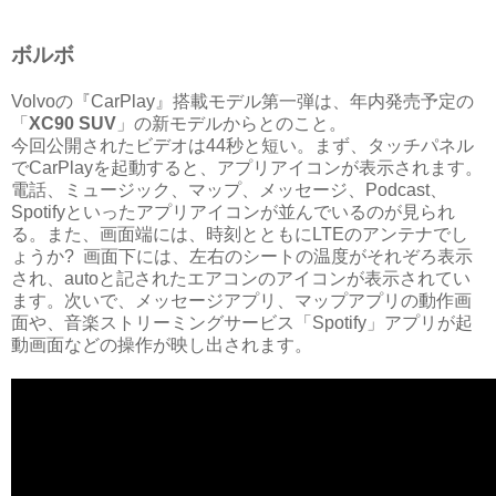
ボルボ
Volvoの『CarPlay』搭載モデル第一弾は、年内発売予定の
「
XC90 SUV
」の新モデルからとのこと。
今回公開されたビデオは44秒と短い。まず、タッチパネル
でCarPlayを起動すると、アプリアイコンが表示されます。
電話、ミュージック、マップ、メッセージ、Podcast、
Spotifyといったアプリアイコンが並んでいるのが見られ
る。また、画面端には、時刻とともにLTEのアンテナでし
ょうか? 画面下には、左右のシートの温度がそれぞろ表示
され、autoと記されたエアコンのアイコンが表示されてい
ます。次いで、メッセージアプリ、マップアプリの動作画
面や、音楽ストリーミングサービス「Spotify」アプリが起
動画面などの操作が映し出されます。