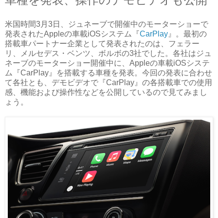
米国時間3月3日、ジュネーブで開催中のモーターショーで
発表されたAppleの車載iOSシステム『
CarPlay
』。最初の
搭載車パートナー企業として発表されたのは、フェラー
リ、メルセデス・ベンツ、ボルボの3社でした。各社はジュ
ネーブのモーターショー開催中に、Appleの車載iOSシステ
ム『CarPlay』を搭載する車種を発表。今回の発表に合わせ
て各社とも、デモビデオで『CarPlay』の各搭載車での使用
感、機能および操作性などを公開しているので見てみまし
ょう。