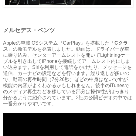
メルセデス・ベンツ
Appleの車載iOSシステム『CarPlay』を搭載した「
Cクラ
ス
」の新モデルを発表しました。動画は、ドライバーが車
に乗り込み、センターアームレストを開いてLightningケー
ブルを引き出してiPhoneを接続してアームレスト内にしま
い込みます。Siriを利用して電話をかけたり、メッセージを
送信、カーナビの設定などを行います。繰り返しが多いの
で、動画の再生時間（7分26秒）ほどの中身はないですが、
機能の内容がよくわかるかもしれません。後半のiTunesで
のメディア再生などを移している部分は操作性がはっきり
分かるように紹介されています。3社の公開ビデオの中では
一番分かりやすいです。