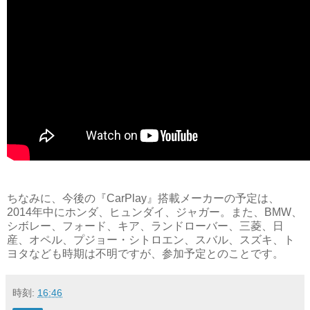
ちなみに、今後の『CarPlay』搭載メーカーの予定は、
2014年中にホンダ、ヒュンダイ、ジャガー。また、BMW、
シボレー、フォード、キア、ランドローバー、三菱、日
産、オペル、プジョー・シトロエン、スバル、スズキ、ト
ヨタなども時期は不明ですが、参加予定とのことです。
時刻:
16:46