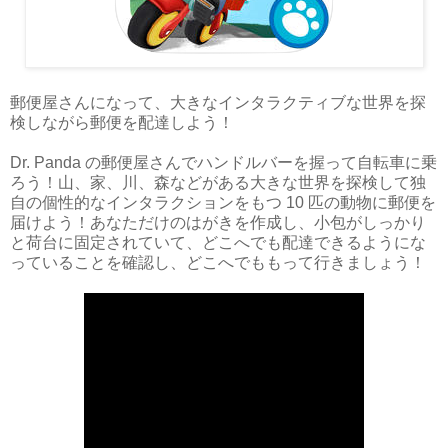
郵便屋さんになって、大きなインタラクティブな世界を探
検しながら郵便を配達しよう！
Dr. Panda の郵便屋さんでハンドルバーを握って自転車に乗
ろう！山、家、川、森などがある大きな世界を探検して独
自の個性的なインタラクションをもつ 10 匹の動物に郵便を
届けよう！あなただけのはがきを作成し、小包がしっかり
と荷台に固定されていて、どこへでも配達できるようにな
っていることを確認し、どこへでももって行きましょう！