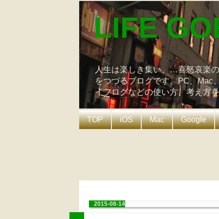
LIFE GO
人生は楽しき集い、…喜怒哀楽
をつづるブログです。PC、Mac
イフログなどの使い方、考え方
TOP
iOS
Mac
Google
2015-08-14