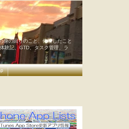
の身の回りのこと、体験したこと
の体験記、GTD、タスク管理、ラ
ap