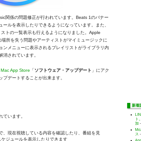
sic関係の問題修正が行われています。Beats 1のバナー
ュールを表示したりできるようになっています。また、
ーティストの一覧表示も行えるようになりました。Apple
sが元の場所を失う問題やアーティストがマイミュージックに
ョンメニューに表示されるプレイリストがライブラリ内
解消されています。
、
Mac App Store
「
ソフトウェア・アップデート
」にアク
ップデートすることが出来ます。
新着
LI
れています。
ト
加
-
Mo
る事で、現在視聴している内容を確認したり、番組を見
ス
-
スケジュールを表示したりできます
Ap