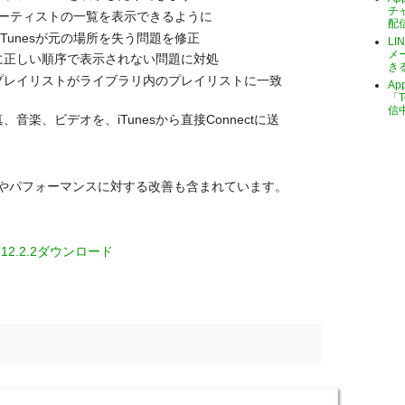
チ
いるアーティストの一覧を表示できるように
配
るとiTunesが元の場所を失う問題を修正
LI
メ
に正しい順序で表示されない問題に対処
き
プレイリストがライブラリ内のプレイリストに一致
A
「T
信
楽、ビデオを、iTunesから直接Connectに送
やパフォーマンスに対する改善も含まれています。
s 12.2.2ダウンロード