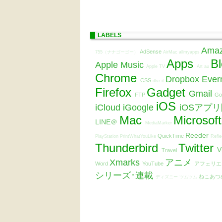
LABELS
Ama
AdSense
755（ナナゴーゴー）
AirMac
allmyapps
Apps
B
Apple Music
Apple TV
Art
au
Chrome
Dropbox
Ever
CSS
dlvr.it
Firefox
Gadget
Gmail
FTP
Go
iOS
iCloud
iGoogle
iOSアプ
Mac
Microsof
LINE＠
MediaMarker
Reeder
QuickTime
PlayStation
PrintWhatYouLike
Refle
Thunderbird
Twitter
V
Travel
Xmarks
アニメ
Word
YouTube
アフェリ
シリーズ･連載
ねこあつ
ディズニー ツムツム