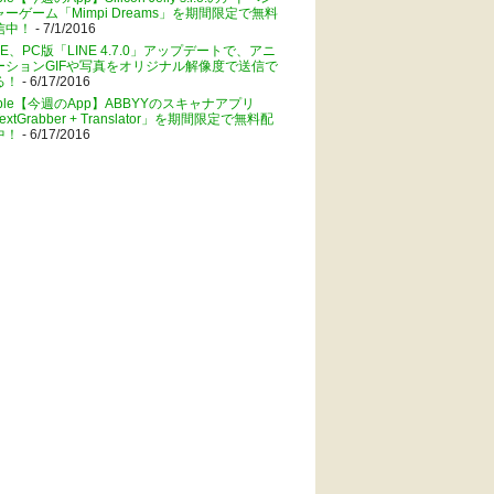
ャーゲーム「Mimpi Dreams」を期間限定で無料
信中！
- 7/1/2016
NE、PC版「LINE 4.7.0」アップデートで、アニ
ーションGIFや写真をオリジナル解像度で送信で
る！
- 6/17/2016
pple【今週のApp】ABBYYのスキャナアプリ
extGrabber + Translator」を期間限定で無料配
中！
- 6/17/2016