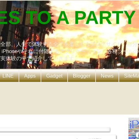
ES TO A PARTY
の全部、人生で体験する全てを楽しもうブログサイト。自分
、iPhoneやそれに付随するアプリケーション、各種ツール
を実体験の中で紹介していきます。
LINE
Apps
Gadget
Blogger
News
SiteM