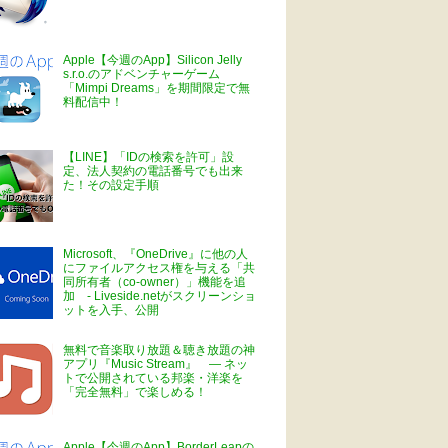
Apple【今週のApp】Silicon Jelly
s.r.o.のアドベンチャーゲーム
「Mimpi Dreams」を期間限定で無
料配信中！
【LINE】「IDの検索を許可」設
定、法人契約の電話番号でも出来
た！その設定手順
Microsoft、『OneDrive』に他の人
にファイルアクセス権を与える「共
同所有者（co-owner）」機能を追
加 - Liveside.netがスクリーンショ
ットを入手、公開
無料で音楽取り放題＆聴き放題の神
アプリ『Music Stream』 ― ネッ
トで公開されている邦楽・洋楽を
「完全無料」で楽しめる！
Apple【今週のApp】BorderLeapの