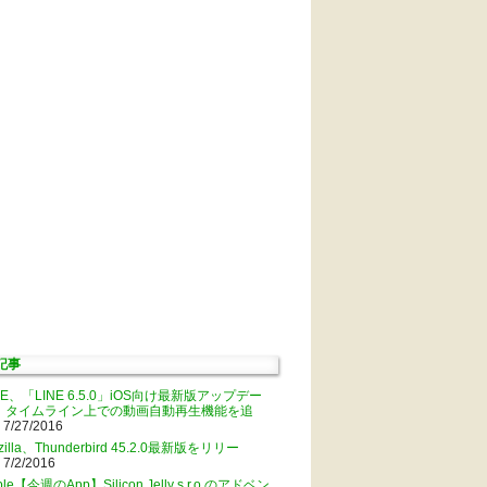
記事
NE、「LINE 6.5.0」iOS向け最新版アップデー
。タイムライン上での動画自動再生機能を追
 7/27/2016
zilla、Thunderbird 45.2.0最新版をリリー
 7/2/2016
ple【今週のApp】Silicon Jelly s.r.o.のアドベン