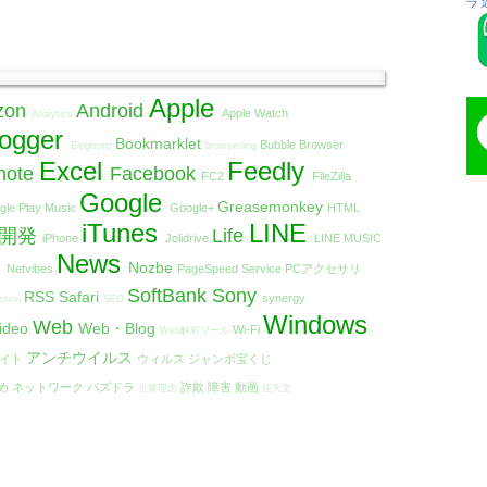
Apple
zon
Android
Apple Watch
Analytics
logger
Bookmarklet
Bubble Browser
Blogtrottr
browserling
Excel
Feedly
note
Facebook
FC2
FileZilla
Google
Greasemonkey
gle Play Music
Google+
HTML
iTunes
LINE
リ開発
Life
iPhone
Jolidrive
LINE MUSIC
t
News
Nozbe
Netvibes
PageSpeed Service
PCアクセサリ
SoftBank
Sony
RSS
Safari
synergy
ction
SEO
Windows
Web
ideo
Web・Blog
Wi-Fi
Web解析ツール
アンチウイルス
エイト
ウィルス
ジャンボ宝くじ
め
ネットワーク
パズドラ
詐欺
障害
動画
企業理念
任天堂