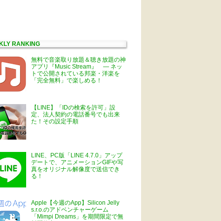
KLY RANKING
無料で音楽取り放題＆聴き放題の神
アプリ『Music Stream』 ― ネッ
トで公開されている邦楽・洋楽を
「完全無料」で楽しめる！
【LINE】「IDの検索を許可」設
定、法人契約の電話番号でも出来
た！その設定手順
LINE、PC版「LINE 4.7.0」アップ
デートで、アニメーションGIFや写
真をオリジナル解像度で送信でき
る！
Apple【今週のApp】Silicon Jelly
s.r.o.のアドベンチャーゲーム
「Mimpi Dreams」を期間限定で無