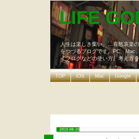
LIFE GO
人生は楽しき集い、…喜怒哀楽
をつづるブログです。PC、Mac
イフログなどの使い方、考え方
TOP
iOS
Mac
Google
2015-06-15