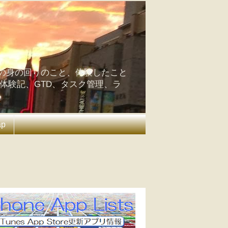
の身の回りのこと、体験したこと
の体験記、GTD、タスク管理、ラ
ap