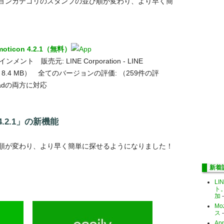
ョンカテゴリのスタンプの並び順が変わり、より早く簡
emoticon 4.2.1（無料）
ント 販売元: LINE Corporation - LINE
イズ: 8.4 MB） 全てのバージョンの評価:
（259件の評
iPadの両方に対応
on 4.2.1」の新機能
順が変わり、より早く簡単に探せるようになりました！
新着
LI
ト
加
-
Mo
ス
-
Ap