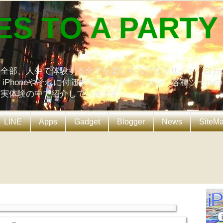
ES TO A PARTY
の全部、人生で体験する全てを楽しもうブログサイト。自分
、iPhoneやそれに付随するアプリケーション、各種ツール
を実体験の中で紹介していきます。
LINE
Apps
Gadget
Blogger
News
SiteM