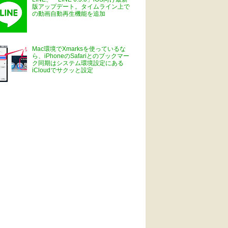
版アップデート。タイムライン上で
の動画自動再生機能を追加
Mac環境でXmarksを使っているな
ら、iPhoneのSafariとのブックマー
ク同期はシステム環境設定にある
iCloudでサクッと設定