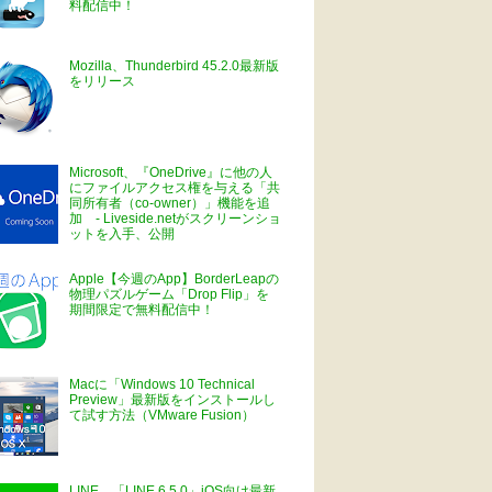
料配信中！
Mozilla、Thunderbird 45.2.0最新版
をリリース
Microsoft、『OneDrive』に他の人
にファイルアクセス権を与える「共
同所有者（co-owner）」機能を追
加 - Liveside.netがスクリーンショ
ットを入手、公開
Apple【今週のApp】BorderLeapの
物理パズルゲーム「Drop Flip」を
期間限定で無料配信中！
Macに「Windows 10 Technical
Preview」最新版をインストールし
て試す方法（VMware Fusion）
LINE、「LINE 6.5.0」iOS向け最新