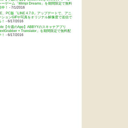
ャーゲーム「Mimpi Dreams」を期間限定で無料
信中！
- 7/1/2016
NE、PC版「LINE 4.7.0」アップデートで、アニ
ーションGIFや写真をオリジナル解像度で送信で
る！
- 6/17/2016
pple【今週のApp】ABBYYのスキャナアプリ
extGrabber + Translator」を期間限定で無料配
中！
- 6/17/2016