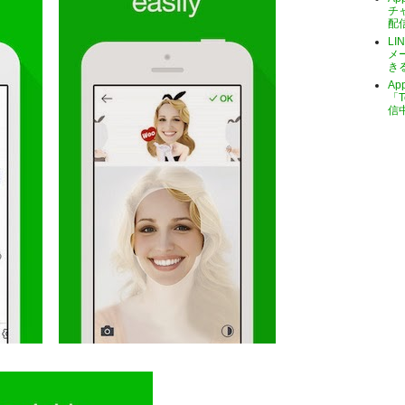
チ
配
LI
メ
き
A
「T
信