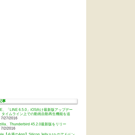
記事
NE、「LINE 6.5.0」iOS向け最新版アップデー
。タイムライン上での動画自動再生機能を追
 7/27/2016
zilla、Thunderbird 45.2.0最新版をリリー
 7/2/2016
ple【今週のApp】Silicon Jelly s.r.o.のアドベン