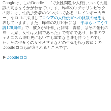
Googleは、このDoodleロゴで女性問題や人権についての意
識の高さをうかがわせています。昨年のソチオリンピック
の際には、性的少数者のシンボルである「レインボーカラ
ー」をロゴに採用して
ロシアの人権侵害への抗議の意思
を
表しています。また、昨年の2月10日には「
平塚らいてう生
誕128周年
」で、彼女が創刊した雑誌「青鞜」はその創刊の
辞「元始、女性は太陽であった」で有名であり、日本のフ
ェミニズム運動史においても重要な意味を持つものでし
た。その他多くの女性科学者などの生誕を祝う数多くの
Doodleロゴも記憶されるところです。
▶︎
Doodleロゴ