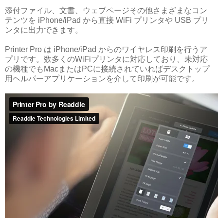
添付ファイル、文書、ウェブページその他さまざまなコン
テンツを iPhone/iPad から直接 WiFi プリンタや USB プリ
ンタに出力できます。
Printer Pro は iPhone/iPad からのワイヤレス印刷を行うア
プリです。数多くのWiFiプリンタに対応しており、未対応
の機種でもMacまたはPCに接続されていればデスクトップ
用ヘルパーアプリケーションを介して印刷が可能です。