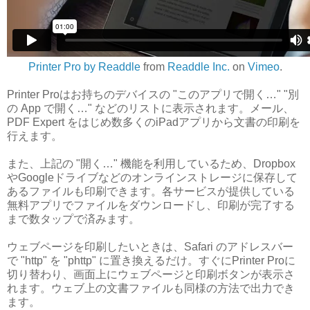
Printer Pro by Readdle
from
Readdle Inc.
on
Vimeo
.
Printer Proはお持ちのデバイスの "このアプリで開く…" "別
の App で開く…" などのリストに表示されます。メール、
PDF Expert をはじめ数多くのiPadアプリから文書の印刷を
行えます。
また、上記の "開く…" 機能を利用しているため、Dropbox
やGoogleドライブなどのオンラインストレージに保存して
あるファイルも印刷できます。各サービスが提供している
無料アプリでファイルをダウンロードし、印刷が完了する
まで数タップで済みます。
ウェブページを印刷したいときは、Safari のアドレスバー
で "http" を "phttp" に置き換えるだけ。すぐにPrinter Proに
切り替わり、画面上にウェブページと印刷ボタンが表示さ
れます。ウェブ上の文書ファイルも同様の方法で出力でき
ます。