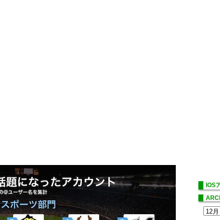
IO
ARC