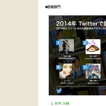
⬛︎芸能部門
村本 大輔