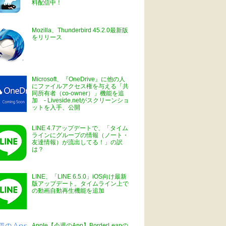
料配信中！
Mozilla、Thunderbird 45.2.0最新版
をリリース
Microsoft、『OneDrive』に他の人
にファイルアクセス権を与える「共
同所有者（co-owner）」機能を追
加 - Liveside.netがスクリーンショ
ットを入手、公開
LINE 4.7アップデートで、「タイム
ラインにグループの情報（ノート・
友達情報）が流出してる！」の訳
は？
LINE、「LINE 6.5.0」iOS向け最新
版アップデート。タイムライン上で
の動画自動再生機能を追加
Apple【今週のApp】BorderLeapの