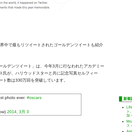
１年で世界中で最もリツイートされたゴールデンツイートも紹介
ールデンツイート」は、今年3月に行なわれたアカデミー
ス氏が、ハリウッドスターと共に記念写真セルフィー
ート数は330万回を突破しています。
est photo ever.
#oscars
新着
LI
ト
how)
2014, 3月 3
加
-
Mo
ス
-
Ap