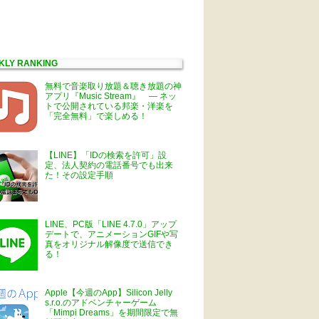
KLY RANKING
無料で音楽取り放題＆聴き放題の神
アプリ『Music Stream』 ― ネッ
トで公開されている邦楽・洋楽を
「完全無料」で楽しめる！
【LINE】「IDの検索を許可」設
定、法人契約の電話番号でも出来
た！その設定手順
LINE、PC版「LINE 4.7.0」アップ
デートで、アニメーションGIFや写
真をオリジナル解像度で送信でき
る！
Apple【今週のApp】Silicon Jelly
s.r.o.のアドベンチャーゲーム
「Mimpi Dreams」を期間限定で無