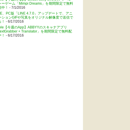
ャーゲーム「Mimpi Dreams」を期間限定で無料
信中！
- 7/1/2016
NE、PC版「LINE 4.7.0」アップデートで、アニ
ーションGIFや写真をオリジナル解像度で送信で
る！
- 6/17/2016
pple【今週のApp】ABBYYのスキャナアプリ
extGrabber + Translator」を期間限定で無料配
中！
- 6/17/2016