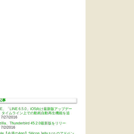
記事
NE、「LINE 6.5.0」iOS向け最新版アップデー
。タイムライン上での動画自動再生機能を追
 7/27/2016
zilla、Thunderbird 45.2.0最新版をリリー
 7/2/2016
ple【今週のApp】Silicon Jelly s.r.o.のアドベン