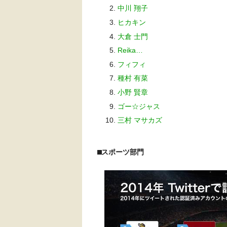
中川 翔子
ヒカキン
大倉 士門
Reika…
フィフィ
種村 有菜
小野 賢章
ゴー☆ジャス
三村 マサカズ
⬛︎スポーツ部門