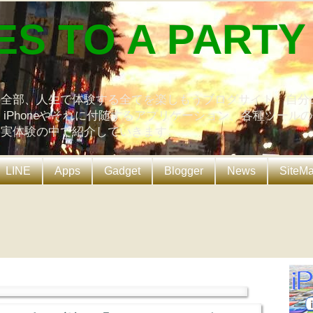
ES TO A PARTY
の全部、人生で体験する全てを楽しもうブログサイト。自分
、iPhoneやそれに付随するアプリケーション、各種ツール
を実体験の中で紹介していきます。
LINE
Apps
Gadget
Blogger
News
SiteM