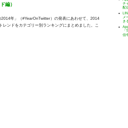
チ
レンド編）
配
LI
メ
014年」（#YearOnTwitter）の発表にあわせて、2014
き
トレンドをカテゴリー別ランキングにまとめました。こ
A
「T
信