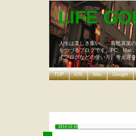
LIFE GO
人生は楽しき集い、…喜怒哀楽
をつづるブログです。PC、Mac
イフログなどの使い方、考え方
TOP
iOS
Mac
Google
2014-12-10