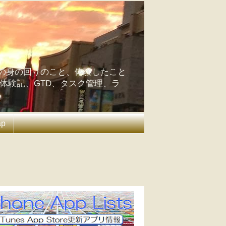
の身の回りのこと、体験したこと
の体験記、GTD、タスク管理、ラ
ap