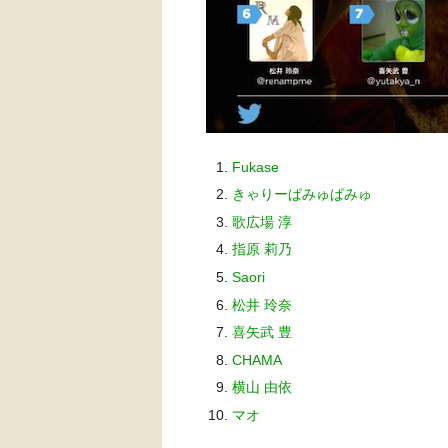
Fukase
きゃりーぱみゅぱみゅ
歌広場 淳
指原 莉乃
Saori
松井 玲奈
喜矢武 豊
CHAMA
横山 由依
マオ