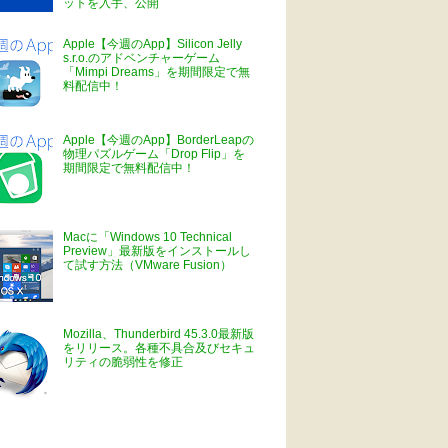
ットを入手、公開
Apple【今週のApp】Silicon Jelly
s.r.o.のアドベンチャーゲーム
「Mimpi Dreams」を期間限定で無
料配信中！
Apple【今週のApp】BorderLeapの
物理パズルゲーム「Drop Flip」を
期間限定で無料配信中！
Macに「Windows 10 Technical
Preview」最新版をインストールし
て試す方法（VMware Fusion）
Mozilla、Thunderbird 45.3.0最新版
をリリース。各種不具合及びセキュ
リティの脆弱性を修正