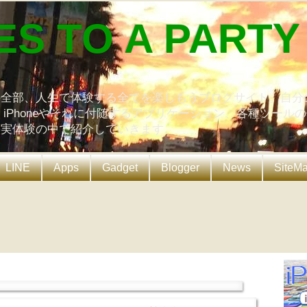
ES TO A PARTY
の全部、人生で体験する全てを楽しもうブログサイト。自分
、iPhoneやそれに付随するアプリケーション、各種ツール
を実体験の中で紹介していきます。
LINE
Apps
Gadget
Blogger
News
SiteM