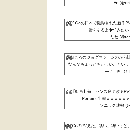
— Eri (@er
“OK Goの日本で撮影された新作
話をするよ:[mi]みた
— たね (@tan
最初ころのジョグマシーンのから
なんかちょっとおかしい、というテ
— た_さ_ (@k
【動画】毎回センス良すぎるPVで
Perfume出演ｗｗｗｗ
— ソニック速報 (@so
OK GoのPV見た。凄い。凄いけ