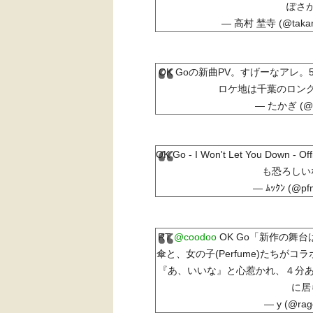
ぽさ
— 高村 埜寺 (@takam
OK Goの新曲PV。すげーなアレ
ロケ地は千葉のロン
— たかぎ (@y
OK Go - I Won't Let You Down - Off
も恐ろしい
— ﾑｯｸﾝ (@pf
RT
@coodoo
OK Go「新作の舞
傘と、女の子(Perfume)たちがコラ
『あ、いいな』と心惹かれ、４分あ
に居
— y (@rag