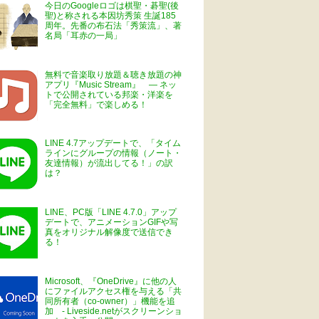
今日のGoogleロゴは棋聖・碁聖(後
聖)と称される本因坊秀策 生誕185
周年。先番の布石法「秀策流」、著
名局「耳赤の一局」
無料で音楽取り放題＆聴き放題の神
アプリ『Music Stream』 ― ネッ
トで公開されている邦楽・洋楽を
「完全無料」で楽しめる！
LINE 4.7アップデートで、「タイム
ラインにグループの情報（ノート・
友達情報）が流出してる！」の訳
は？
LINE、PC版「LINE 4.7.0」アップ
デートで、アニメーションGIFや写
真をオリジナル解像度で送信でき
る！
Microsoft、『OneDrive』に他の人
にファイルアクセス権を与える「共
同所有者（co-owner）」機能を追
加 - Liveside.netがスクリーンショ