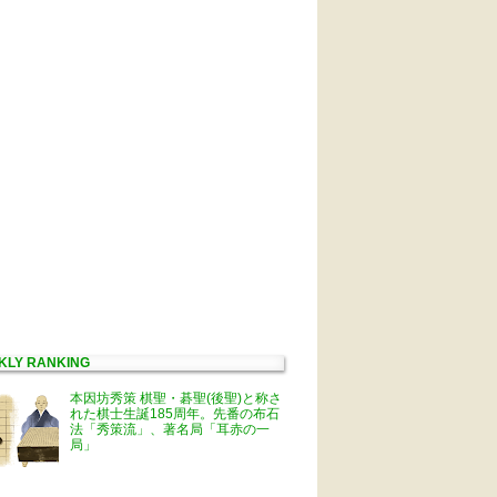
KLY RANKING
本因坊秀策 棋聖・碁聖(後聖)と称さ
れた棋士生誕185周年。先番の布石
法「秀策流」、著名局「耳赤の一
局」