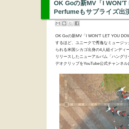
OK Goの新MV「I WON'
Perfumeもサプライズ
OK Goの新MV「I WON'T LET 
するほど、ユニークで秀逸なミュージッ
られる米国シカゴ出身の4人組インディ
リリースしたニューアルバム「ハングリー・ゴー
デオクリップをYouTube公式チャンネル