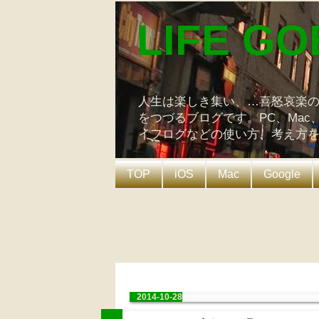
LIFE GO
人生は楽しき集い、…喜怒哀楽
をつづるブログです。PC、Mac
イフログなどの使い方、考え方
TOP
iOS
Mac
Google
2014-10-28