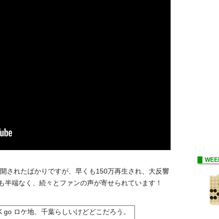
WEE
公開されたばかりですが、早くも150万再生され、大反響
反響も半端なく、続々とファンの声が寄せられています！
 go ロケ地、千葉らしいけどどこだろう。