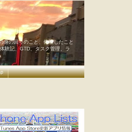
の身の回りのこと、体験したこと
の体験記、GTD、タスク管理、ラ
ap