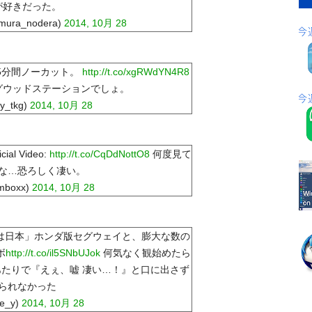
が好きだった。
ura_nodera)
2014, 10月 28
。5分間ノーカット。
http://t.co/xgRWdYN4R8
グウッドステーションでしょ。
_tkg)
2014, 10月 28
icial Video:
http://t.co/CqDdNottO8
何度見て
な…恐ろしく凄い。
mboxx)
2014, 10月 28
台は日本」ホンダ版セグウェイと、膨大な数の
ボ
http://t.co/il5SNbUJok
何気なく観始めたら
たりで『えぇ、嘘 凄い…！』と口に出さず
られなかった
e_y)
2014, 10月 28