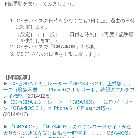
下記手順を実行してみましょう。
iOSデバイスの日時を少なくても1日以上、過去の日付
に設定します。
［設定］→［一般］→［日付と時刻］（再度上記手順
１を実行します。）
iOSデバイスで「
GBA4iOS
」を起動
iOSデバイスの日時を正常に戻します。
【関連記事】
▶︎
iOS版GBAエミュレーター「GBA4iOS 2.1」正式版リリ
ース（脱獄不要）！iPhone6フルサポート、待望のマルチプ
レイ機能
（2014/12/5）
▶︎
iOS版GBAエミュレーター「GBA4iOS」、次期バージョ
ン『GBA4iOS 2.1』でiPhone 6・6 Plusに対応へ
(2014/9/10)
▶︎
『GBA4iOS』『NDS4iOS』のダウンロードサイトが任
天堂からの通知を受け提供を一時停止中。…『GBA4iOS』