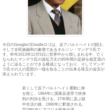
今日のGoogleのDoodleロゴは、反アパルトヘイトの闘士、
そして全民族融和の象徴であるネルソン・マンデラ氏で
す。昨年2013年12月5日に世界中から惜しまれる中、亡く
なられたマンデラ氏の波乱万丈の95年間の足跡を紙芝居の
ように辿ることができる構成となっており、そしてマンデ
ラ氏その人の思想の一端を知ることの出来る珠玉の金言が
添えられています。
若くして反アパルトヘイト運動に身
を投じ、1964年に国家反逆罪で終身
刑の判決を受ける。27年間に及ぶ獄
中生活の後、1990年に釈放される。
翌1991年にアフリカ民族会議