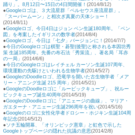
踊り」。8月12日〜15日の4日間開催！
(2014/8/12)
●
Googleロゴは、３大流星群「ペルセウス座流星群」。
「スーパームーン」と相次ぎ真夏の天体ショー！
(2014/8/11)
●
Googleロゴ、今日4日はジョン ベン生誕180周年。「ベン
図」を考案したイギリスの数学者
(2014/8/4)
●
Googleロゴ、今日は「七夕」バージョンに！
(2014/7/7)
●
今日のGoogleロゴは棋聖・碁聖(後聖)と称される本因坊秀
策 生誕185周年。先番の布石法「秀策流」、著名局「耳赤
の一局」
(2014/6/6)
●
今日のGoogleロゴはレイチェル カーソン生誕107周年、
環境運動の先駆けといわれる生物学者
(2014/5/27)
●
GoogleのDoodleロゴ、恐竜学を開いた古生物学者「メア
リー・アニング生誕 215 周年」
(2014/5/21)
●
GoogleのDoodleロゴに「ルービックキューブ」、祝ルー
ビックキューブ誕生40周年
(2014/5/19)
●
GoogleのDoodleロゴに「アニェージの曲線」、マリア・
ガエターナ・アニェージ生誕296周年を祝い
(2014/5/16)
●
Googleのロゴに女性化学者ドロシー・ホジキン生誕104周
年記念
(2014/5/12)
●
ソチ五輪開幕、「オリンピック憲章」と虹色で示した
Googleトップページの隠れた抗議の意思
(2014/2/8)