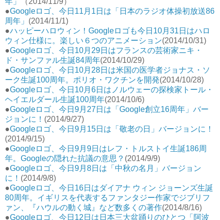
年」
（2014/11/9）
●
Googleロゴ、今日11月1日は「日本のラジオ体操初放送86
周年」
(2014/11/1)
●
ハッピーハロウィン！Googleロゴも今日10月31日はハロ
ウィン仕様に。楽しい６つのアニメーション
(2014/10/31)
●
Googleロゴ、今日10月29日はフランスの芸術家ニキ・
ド・サンファル生誕84周年
(2014/10/29)
●
Googleロゴ、今日10月28日は米国の医学者ジョナス・ソ
ーク生誕100周年。ポリオ・ワクチンを開発
(2014/10/28)
●
Googleロゴ、今日10月6日はノルウェーの探検家トール・
ヘイエルダール生誕100周年
(2014/10/6)
●
Googleロゴ、今日9月27日は「Google創立16周年」バー
ジョンに！
(2014/9/27)
●
Googleロゴ、今日9月15日は「敬老の日」バージョンに！
(2014/9/15)
●
Googleロゴ、今日9月9日はレフ・トルストイ生誕186周
年。Googleの隠れた抗議の意思？
(2014/9/9)
●
Googleロゴ、今日9月8日は「中秋の名月」バージョン
に！
(2014/9/8)
●
Googleロゴ、今日16日はダイアナ ウィン ジョーンズ生誕
80周年。イギリスを代表するファンタジー作家でジブリフ
ァン、『ハウルの動く城』など数多くの著作
(2014/8/16)
●
Googleロゴ、今日12日は日本三大盆踊りのひとつ「阿波