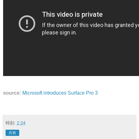
source:
Microsoft introduces Surface Pro 3
時刻:
2:24
共有