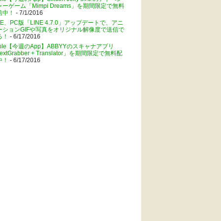
ャーゲーム「Mimpi Dreams」を期間限定で無料
信中！
- 7/1/2016
NE、PC版「LINE 4.7.0」アップデートで、アニ
ーションGIFや写真をオリジナル解像度で送信で
る！
- 6/17/2016
pple【今週のApp】ABBYYのスキャナアプリ
extGrabber + Translator」を期間限定で無料配
中！
- 6/17/2016