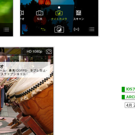
IO
ARC