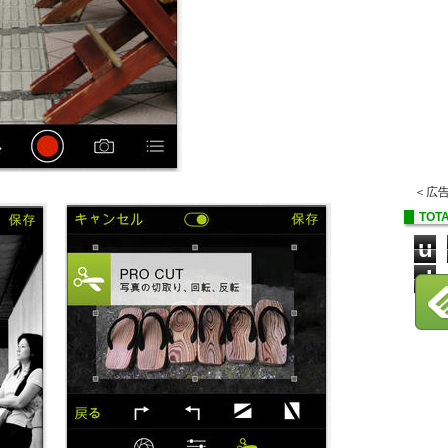
＜広
TOTA
u
d