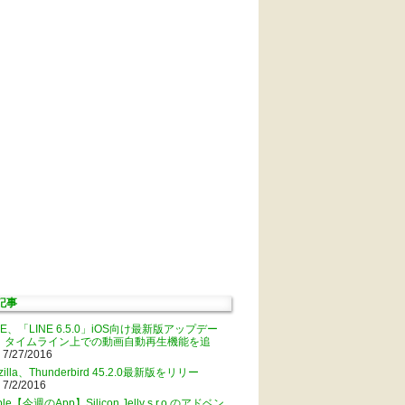
記事
NE、「LINE 6.5.0」iOS向け最新版アップデー
。タイムライン上での動画自動再生機能を追
 7/27/2016
zilla、Thunderbird 45.2.0最新版をリリー
 7/2/2016
ple【今週のApp】Silicon Jelly s.r.o.のアドベン