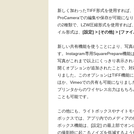
新しく加わったTIFF形式を使用すれば
ProCameraでの編集や保存が可能に
の2種類で、LZW圧縮形式を使用すれ
イル形式は、
[設定] > [その他] > [フ
新しい共有機能を使うことにより、写真
す。Instagram専用SquarePrepa
写真がこれまで以上にくっきり表示され
開くオプションが追加されたことで、対
りました。このオプションはTIFF機能に
ほか、Vimeoでの共有も可能になりま
プリンタからのワイヤレス出力はもちろ
ことも可能です。
この他にも、ライトボックスやナイトモ
ボックスでは、アプリ内でのメディアの
ボックス機能は、[設定] の最上部でオ
の撮影時に起こるノイズを低減するよう