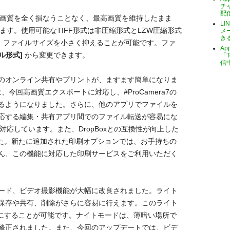
チ
配
、画質を全く損なうことなく、最高画質を維持したまま
LI
なります。使用可能なTIFF形式は非圧縮形式とLZW圧縮形式
メ
き
ば、ファイルサイズを小さく抑えることが可能です。ファ
A
ァイル形式]
から変更できます。
「T
信
のオンライン共有やプリントが、ますます簡単になりま
re機能は、今回高画質エクスポートに対応し、#ProCamera7の
るようになりました。さらに、他のアプリでファイルを
応する編集・共有アプリ間でのファイル転送が容易にな
対応しています。また、DropBoxとの互換性が向上した
した。新たに追加された印刷オプションでは、お手持ちの
ん、この機能に対応した印刷サービスをご利用いただく
ード、ビデオ撮影機能が大幅に改良されました。ライト
保存や共有、削除がさらに容易に行えます。このライト
ンにすることが可能です。ナイトモードは、薄暗い場所で
修正されました。また、今回のアップデートでは、ビデ