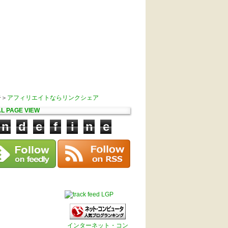
告＞
アフィリエイトならリンクシェア
L PAGE VIEW
n
d
e
f
i
n
e
LGP
インターネット・コン