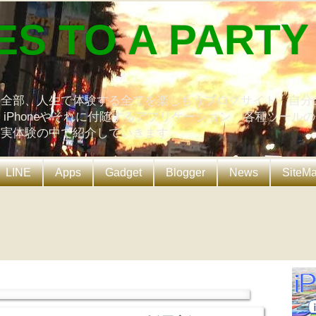
ES TO A PARTY
の全部、人生で体験する全てを楽しもうブログサイト。自分
、iPhoneやそれに付随するアプリケーション、各種ツール
を実体験の中で紹介していきます。
LINE
Apps
Gadget
Blogger
News
SiteM