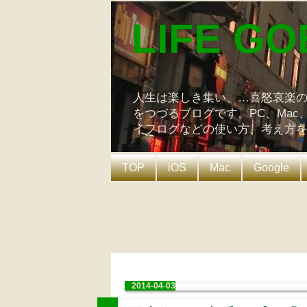
LIFE GO
人生は楽しき集い、…喜怒哀楽
をつづるブログです。PC、Mac
イフログなどの使い方、考え方
TOP
iOS
Mac
Google
2014-04-03