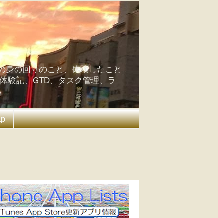
の身の回りのこと、体験したこと
の体験記、GTD、タスク管理、ラ
ap