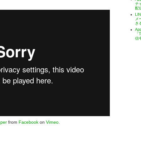
チ
配
LI
メ
き
A
「T
信
aper
from
Facebook
on
Vimeo
.