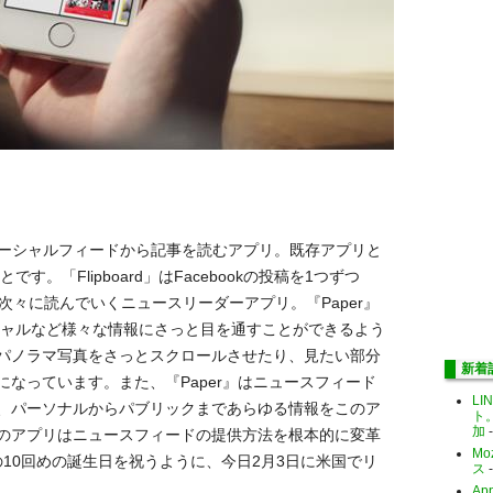
ソーシャルフィードから記事を読むアプリ。既存アプリと
です。「Flipboard」はFacebookの投稿を1つずつ
で次々に読んでいくニュースリーダーアプリ。『Paper』
ソーシャルなど様々な情報にさっと目を通すことができるよう
パノラマ写真をさっとスクロールさせたり、見たい部分
新着
なっています。また、『Paper』はニュースフィード
LI
、パーソナルからパブリックまであらゆる情報をこのア
ト
加
-
のアプリはニュースフィードの提供方法を根本的に変革
Mo
kの10回めの誕生日を祝うように、今日2月3日に米国でリ
ス
-
Ap