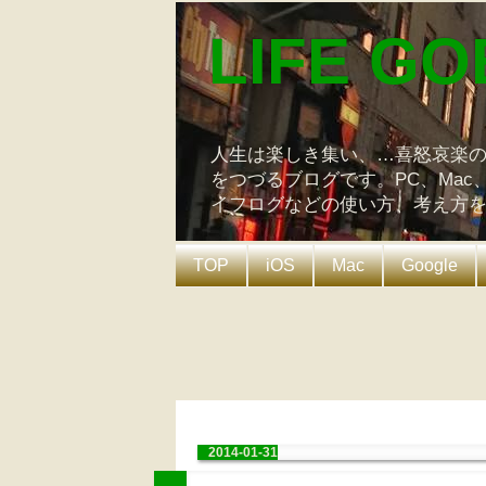
LIFE GO
人生は楽しき集い、…喜怒哀楽
をつづるブログです。PC、Mac
イフログなどの使い方、考え方
TOP
iOS
Mac
Google
2014-01-31