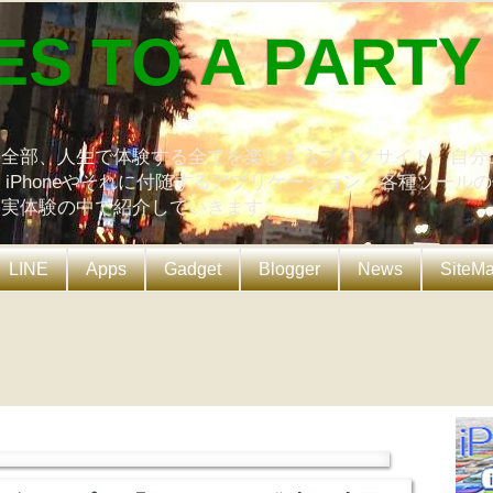
ES TO A PARTY
の全部、人生で体験する全てを楽しもうブログサイト。自分
、iPhoneやそれに付随するアプリケーション、各種ツール
を実体験の中で紹介していきます。
LINE
Apps
Gadget
Blogger
News
SiteM