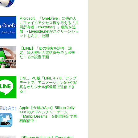
Microsoft、『OneDrive』に他の人
にファイルアクセス権を与える「共
同所有者（co-owner）」機能を追
加 - Liveside.netがスクリーンショ
ットを入手、公開
【LINE】「IDの検索を許可」設
定、法人契約の電話番号でも出来
た！その設定手順
LINE、PC版「LINE 4.7.0」アップ
デートで、アニメーションGIFや写
真をオリジナル解像度で送信でき
る！
Apple【今週のApp】Silicon Jelly
s.r.o.のアドベンチャーゲーム
「Mimpi Dreams」を期間限定で無
料配信中！
【iPhone App Lists】iTunes App