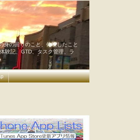
の身の回りのこと、体験したこと
の体験記、GTD、タスク管理、ラ
ap