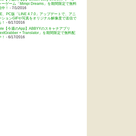
ャーゲーム「Mimpi Dreams」を期間限定で無料
信中！
- 7/1/2016
NE、PC版「LINE 4.7.0」アップデートで、アニ
ーションGIFや写真をオリジナル解像度で送信で
る！
- 6/17/2016
pple【今週のApp】ABBYYのスキャナアプリ
extGrabber + Translator」を期間限定で無料配
中！
- 6/17/2016