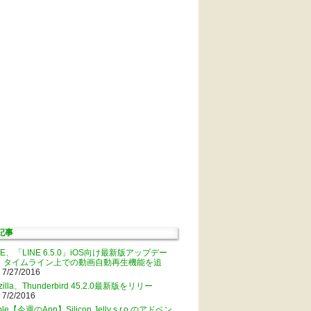
記事
NE、「LINE 6.5.0」iOS向け最新版アップデー
。タイムライン上での動画自動再生機能を追
 7/27/2016
zilla、Thunderbird 45.2.0最新版をリリー
 7/2/2016
ple【今週のApp】Silicon Jelly s.r.o.のアドベン