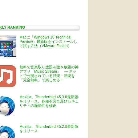
KLY RANKING
Macに「Windows 10 Technical
Preview」最新版をインストールし
て試す方法（VMware Fusion）
無料で音楽取り放題＆聴き放題の神
アプリ『Music Stream』 ― ネッ
トで公開されている邦楽・洋楽を
「完全無料」で楽しめる！
Mozilla、Thunderbird 45.3.0最新版
をリリース。各種不具合及びセキュ
リティの脆弱性を修正
Mozilla、Thunderbird 45.2.0最新版
をリリース