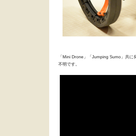
「Mini Drone」「Jumping S
不明です。