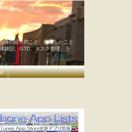
の身の回りのこと、体験したこと
の体験記、GTD、タスク管理、ラ
ap