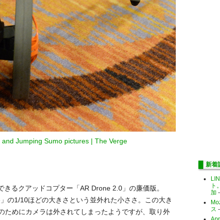
e and Jumping Sumo pictures | The Verge
新着
LI
ト
できるクアッドコプター「AR Drone 2.0」の廉価版。
加
-
Drone」の1/10ほどの大きさという並外れた小ささ。この大き
Mo
ス
-
のためにカメラは外されてしまったようですが、取り外
Ap