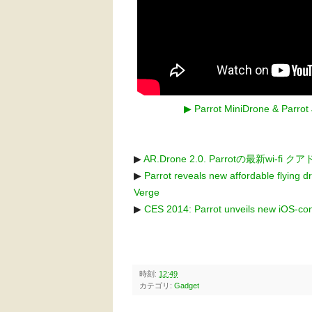
▶ Parrot MiniDrone & Parro
▶
AR.Drone 2.0. Parrotの最新wi-fi ク
▶
Parrot reveals new affordable flying 
Verge
▶
CES 2014: Parrot unveils new iOS-co
時刻:
12:49
カテゴリ:
Gadget