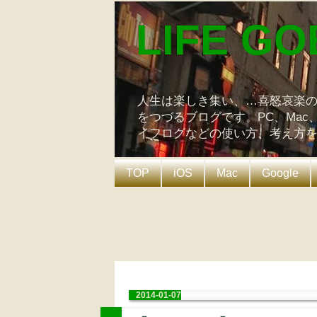
LIFE GO
人生は楽しき集い、…喜怒哀楽
をつづるブログです。PC、Mac
イフログなどの使い方、考え方
TOP
iOS
Mac
Google
2014-01-07