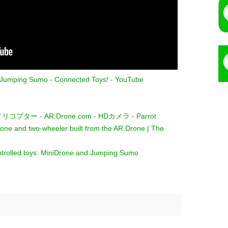
t Jumping Sumo - Connected Toys! - YouTube
アドリコプター - AR.Drone.com - HDカメラ - Parrot
drone and two-wheeler built from the AR.Drone | The
ntrolled toys: MiniDrone and Jumping Sumo