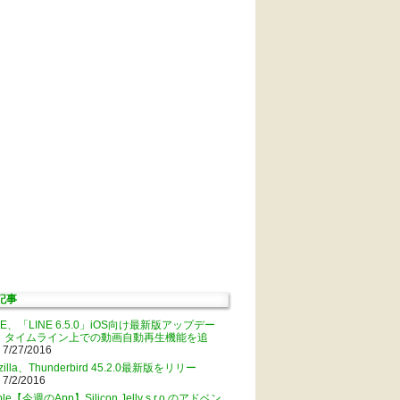
記事
NE、「LINE 6.5.0」iOS向け最新版アップデー
。タイムライン上での動画自動再生機能を追
 7/27/2016
zilla、Thunderbird 45.2.0最新版をリリー
 7/2/2016
ple【今週のApp】Silicon Jelly s.r.o.のアドベン