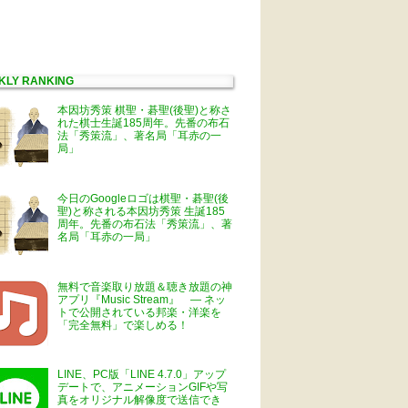
KLY RANKING
本因坊秀策 棋聖・碁聖(後聖)と称さ
れた棋士生誕185周年。先番の布石
法「秀策流」、著名局「耳赤の一
局」
今日のGoogleロゴは棋聖・碁聖(後
聖)と称される本因坊秀策 生誕185
周年。先番の布石法「秀策流」、著
名局「耳赤の一局」
無料で音楽取り放題＆聴き放題の神
アプリ『Music Stream』 ― ネッ
トで公開されている邦楽・洋楽を
「完全無料」で楽しめる！
LINE、PC版「LINE 4.7.0」アップ
デートで、アニメーションGIFや写
真をオリジナル解像度で送信でき