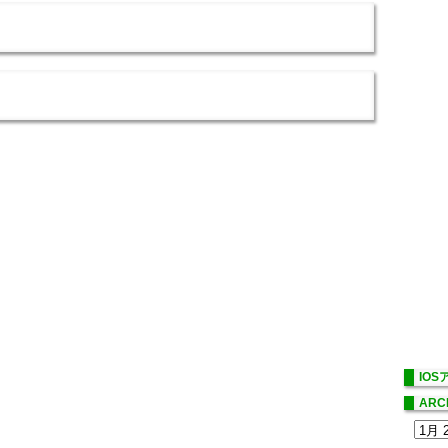
IO
ARC