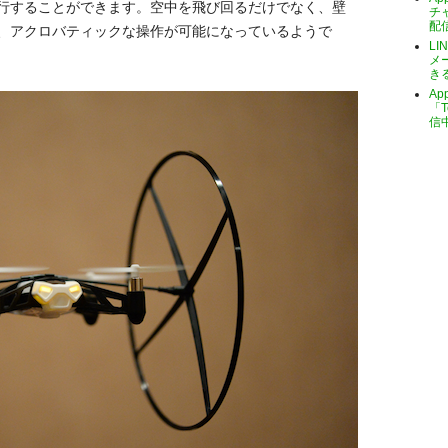
行することができます。空中を飛び回るだけでなく、壁
チ
配
、アクロバティックな操作が可能になっているようで
LI
メ
き
A
「T
信