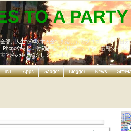
ES TO A PARTY
の全部、人生で体験する全てを楽しもうブログサイト。自分
、iPhoneやそれに付随するアプリケーション、各種ツール
を実体験の中で紹介していきます。
LINE
Apps
Gadget
Blogger
News
SiteM