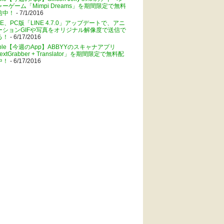
ャーゲーム「Mimpi Dreams」を期間限定で無料
信中！
- 7/1/2016
NE、PC版「LINE 4.7.0」アップデートで、アニ
ーションGIFや写真をオリジナル解像度で送信で
る！
- 6/17/2016
pple【今週のApp】ABBYYのスキャナアプリ
extGrabber + Translator」を期間限定で無料配
中！
- 6/17/2016