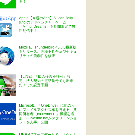
る！
Apple【今週のApp】Silicon Jelly
s.r.o.のアドベンチャーゲーム
「Mimpi Dreams」を期間限定で無
料配信中！
Mozilla、Thunderbird 45.3.0最新版
をリリース。各種不具合及びセキュ
リティの脆弱性を修正
【LINE】「IDの検索を許可」設
定、法人契約の電話番号でも出来
た！その設定手順
Microsoft、『OneDrive』に他の人
にファイルアクセス権を与える「共
同所有者（co-owner）」機能を追
加 - Liveside.netがスクリーンショ
ットを入手、公開
LINE 4.7アップデートで、「タイム